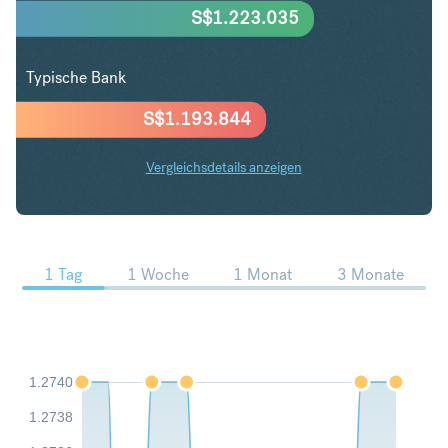
S$
1.223.035
Typische Bank
S$
1.193.844
Vergleichsdetails anzeigen
USD in SGD Trends
1 Tag
1 Woche
1 Monat
3 Monate
1.2740
1.2738