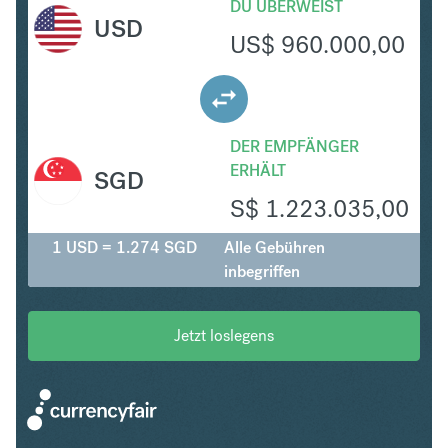
DU ÜBERWEIST
USD
US$
960.000,00
DER EMPFÄNGER
ERHÄLT
SGD
S$
1.223.035,00
1 USD = 1.274 SGD
Alle Gebühren
inbegriffen
Jetzt loslegens