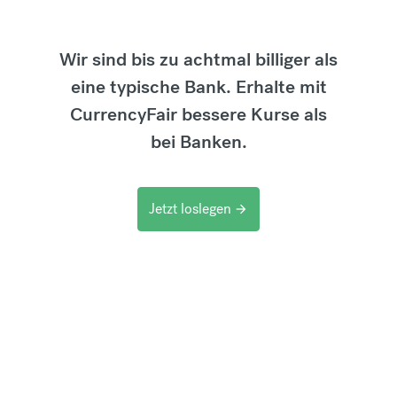
Wir sind bis zu achtmal billiger als
eine typische Bank. Erhalte mit
CurrencyFair bessere Kurse als
bei Banken.
Jetzt loslegen
arrow_forward