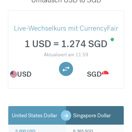
Live-Wechselkurs mit CurrencyFair
1 USD = 1.274 SGD
Aktualisiert am
11:59
USD
SGD
United States Dollar
Singapore Dollar
5.000
USD
6.365
SGD