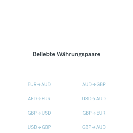
Beliebte Währungspaare
EUR
AUD
AUD
GBP
arrow_forward
arrow_forward
AED
EUR
USD
AUD
arrow_forward
arrow_forward
GBP
USD
GBP
EUR
arrow_forward
arrow_forward
USD
GBP
GBP
AUD
arrow_forward
arrow_forward