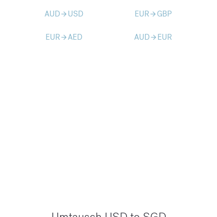
AUD
USD
EUR
GBP
arrow_forward
arrow_forward
EUR
AED
AUD
EUR
arrow_forward
arrow_forward
Umtausch USD to SGD