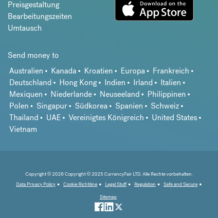
Preisgestaltung
Bearbeitungszeiten
Umtausch
Send money to
Australien
Kanada
Kroatien
Europa
Frankreich
Deutschland
Hong Kong
Indien
Irland
Italien
Mexiquen
Niederlande
Neuseeland
Philippinen
Polen
Singapur
Südkorea
Spanien
Schweiz
Thailand
UAE
Vereinigtes Königreich
United States
Vietnam
Copyright © 2026 Copyright © 2025 CurrencyFair LTD. Alle Rechte vorbehalten.
Data Privacy Policy
Cookie Richtiline
Legal Stuff
Regulation
Safe and Secure
Sitemap