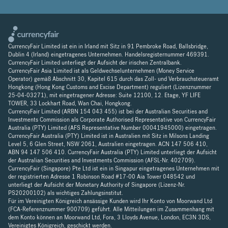
CurrencyFair Limited ist ein in Irland mit Sitz in 91 Pembroke Road, Ballsbridge,
Dublin 4 (Irland) eingetragenes Unternehmen. Handelsregisternummer 469391.
CurrencyFair Limited unterliegt der Aufsicht der irischen Zentralbank.
CurrencyFair Asia Limited ist als Geldwechselunternehmen (Money Service
Operator) gemäß Abschnitt 30, Kapitel 615 durch das Zoll- und Verbrauchsteueramt
Hongkong (Hong Kong Customs and Excise Department) reguliert (Lizenznummer
25-04-03271), mit eingetragener Adresse: Suite 12100, 12. Etage, YF LIFE
TOWER, 33 Lockhart Road, Wan Chai, Hongkong.
CurrencyFair Limited (ARBN 154 043 455) ist bei der Australian Securities and
Investments Commission als Corporate Authorised Representative von CurrencyFair
Australia (PTY) Limited (AFS Representative Number 00041945000) eingetragen.
CurrencyFair Australia (PTY) Limited ist in Australien mit Sitz in Milsons Landing
Level 5, 6 Glen Street, NSW 2061, Australien eingetragen. ACN 147 506 410,
ABN 94 147 506 410. CurrencyFair Australia (PTY) Limited unterliegt der Aufsicht
der Australian Securities and Investments Commission (AFSL-Nr. 402709).
CurrencyFair (Singapore) Pte Ltd ist ein in Singapur eingetragenes Unternehmen mit
der registrierten Adresse 1 Robinson Road #17-00 Aia Tower 048542 und
unterliegt der Aufsicht der Monetary Authority of Singapore (Lizenz-Nr.
PS20200102) als wichtiges Zahlungsinstitut.
Für im Vereinigten Königreich ansässige Kunden wird Ihr Konto von Moorwand Ltd
(FCA-Referenznummer 900709) geführt. Alle Mitteilungen im Zusammenhang mit
dem Konto können an Moorwand Ltd, Fora, 3 Lloyds Avenue, London, EC3N 3DS,
Vereinigtes Königreich, geschickt werden.