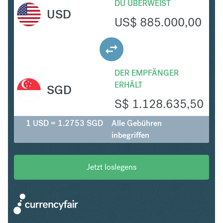
DU ÜBERWEIST
USD
US$
885.000,00
DER EMPFÄNGER
ERHÄLT
SGD
S$
1.128.635,50
1 USD = 1.2753 SGD
Alle Gebühren
inbegriffen
Jetzt loslegens