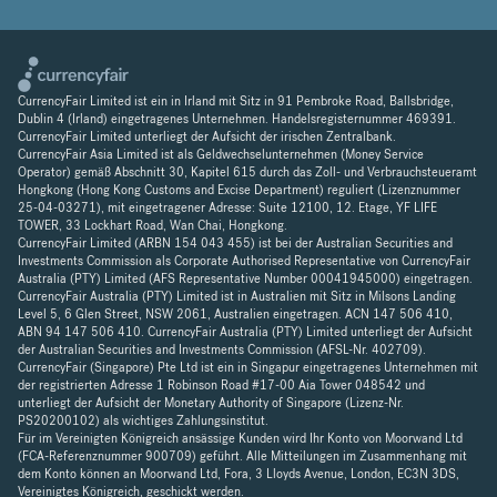
CurrencyFair Limited ist ein in Irland mit Sitz in 91 Pembroke Road, Ballsbridge,
Dublin 4 (Irland) eingetragenes Unternehmen. Handelsregisternummer 469391.
CurrencyFair Limited unterliegt der Aufsicht der irischen Zentralbank.
CurrencyFair Asia Limited ist als Geldwechselunternehmen (Money Service
Operator) gemäß Abschnitt 30, Kapitel 615 durch das Zoll- und Verbrauchsteueramt
Hongkong (Hong Kong Customs and Excise Department) reguliert (Lizenznummer
25-04-03271), mit eingetragener Adresse: Suite 12100, 12. Etage, YF LIFE
TOWER, 33 Lockhart Road, Wan Chai, Hongkong.
CurrencyFair Limited (ARBN 154 043 455) ist bei der Australian Securities and
Investments Commission als Corporate Authorised Representative von CurrencyFair
Australia (PTY) Limited (AFS Representative Number 00041945000) eingetragen.
CurrencyFair Australia (PTY) Limited ist in Australien mit Sitz in Milsons Landing
Level 5, 6 Glen Street, NSW 2061, Australien eingetragen. ACN 147 506 410,
ABN 94 147 506 410. CurrencyFair Australia (PTY) Limited unterliegt der Aufsicht
der Australian Securities and Investments Commission (AFSL-Nr. 402709).
CurrencyFair (Singapore) Pte Ltd ist ein in Singapur eingetragenes Unternehmen mit
der registrierten Adresse 1 Robinson Road #17-00 Aia Tower 048542 und
unterliegt der Aufsicht der Monetary Authority of Singapore (Lizenz-Nr.
PS20200102) als wichtiges Zahlungsinstitut.
Für im Vereinigten Königreich ansässige Kunden wird Ihr Konto von Moorwand Ltd
(FCA-Referenznummer 900709) geführt. Alle Mitteilungen im Zusammenhang mit
dem Konto können an Moorwand Ltd, Fora, 3 Lloyds Avenue, London, EC3N 3DS,
Vereinigtes Königreich, geschickt werden.