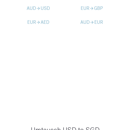
AUD
USD
EUR
GBP
arrow_forward
arrow_forward
EUR
AED
AUD
EUR
arrow_forward
arrow_forward
Umtausch USD to SGD