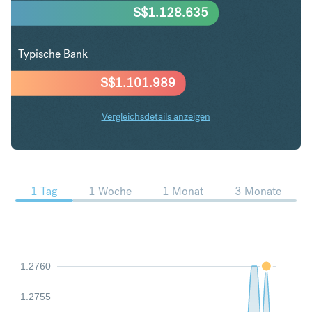
S$
1.128.635
Typische Bank
S$
1.101.989
Vergleichsdetails anzeigen
USD in SGD Trends
1 Tag
1 Woche
1 Monat
3 Monate
1.2760
1.2755