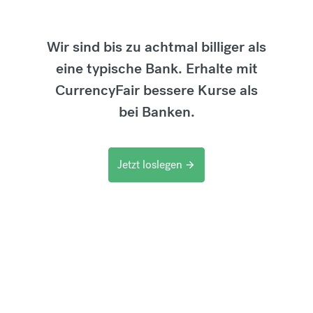
Wir sind bis zu achtmal billiger als
eine typische Bank. Erhalte mit
CurrencyFair bessere Kurse als
bei Banken.
Jetzt loslegen
arrow_forward