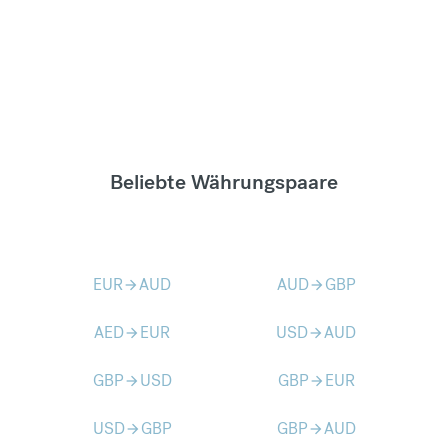
Beliebte Währungspaare
EUR
AUD
AUD
GBP
arrow_forward
arrow_forward
AED
EUR
USD
AUD
arrow_forward
arrow_forward
GBP
USD
GBP
EUR
arrow_forward
arrow_forward
USD
GBP
GBP
AUD
arrow_forward
arrow_forward