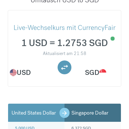
Live-Wechselkurs mit CurrencyFair
1 USD = 1.2753 SGD
Aktualisiert am
21:58
USD
SGD
United States Dollar
Singapore Dollar
5.000
USD
6.372
SGD