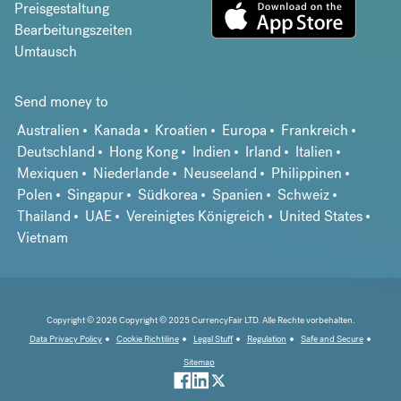
Preisgestaltung
Bearbeitungszeiten
Umtausch
Send money to
Australien
Kanada
Kroatien
Europa
Frankreich
Deutschland
Hong Kong
Indien
Irland
Italien
Mexiquen
Niederlande
Neuseeland
Philippinen
Polen
Singapur
Südkorea
Spanien
Schweiz
Thailand
UAE
Vereinigtes Königreich
United States
Vietnam
Copyright © 2026 Copyright © 2025 CurrencyFair LTD. Alle Rechte vorbehalten.
Data Privacy Policy
Cookie Richtiline
Legal Stuff
Regulation
Safe and Secure
Sitemap