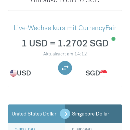
Live-Wechselkurs mit CurrencyFair
1 USD = 1.2702 SGD
Aktualisiert am
14:12
USD
SGD
United States Dollar
Singapore Dollar
5.000
USD
6.346
SGD