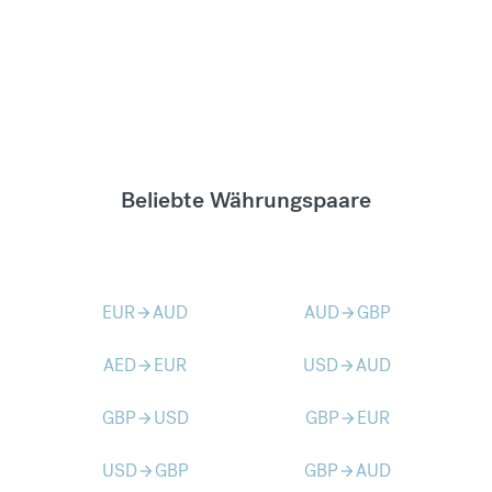
Beliebte Währungspaare
EUR
AUD
AUD
GBP
arrow_forward
arrow_forward
AED
EUR
USD
AUD
arrow_forward
arrow_forward
GBP
USD
GBP
EUR
arrow_forward
arrow_forward
USD
GBP
GBP
AUD
arrow_forward
arrow_forward