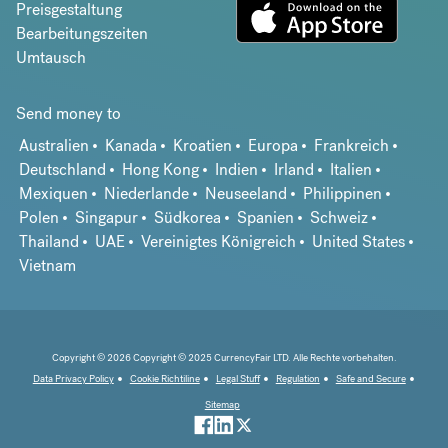
Preisgestaltung
Bearbeitungszeiten
Umtausch
Send money to
Australien
Kanada
Kroatien
Europa
Frankreich
Deutschland
Hong Kong
Indien
Irland
Italien
Mexiquen
Niederlande
Neuseeland
Philippinen
Polen
Singapur
Südkorea
Spanien
Schweiz
Thailand
UAE
Vereinigtes Königreich
United States
Vietnam
Copyright © 2026 Copyright © 2025 CurrencyFair LTD. Alle Rechte vorbehalten.
Data Privacy Policy
Cookie Richtiline
Legal Stuff
Regulation
Safe and Secure
Sitemap