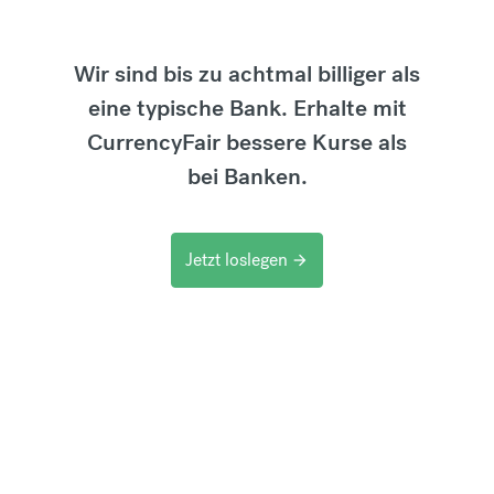
Wir sind bis zu achtmal billiger als
eine typische Bank. Erhalte mit
CurrencyFair bessere Kurse als
bei Banken.
Jetzt loslegen
arrow_forward