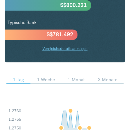
S$
800.221
Typische Bank
S$
781.492
Vergleichsdetails anzeigen
USD in SGD Trends
1 Tag
1 Woche
1 Monat
3 Monate
1.2760
1.2755
1.2750