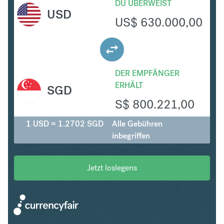
DU ÜBERWEIST
USD
US$
630.000,00
DER EMPFÄNGER
ERHÄLT
SGD
S$
800.221,00
1 USD = 1.2702 SGD
Alle Gebühren
inbegriffen
Jetzt loslegens