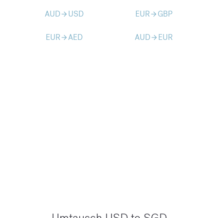
AUD
USD
EUR
GBP
arrow_forward
arrow_forward
EUR
AED
AUD
EUR
arrow_forward
arrow_forward
Umtausch USD to SGD