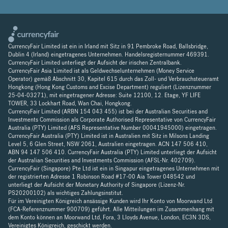
CurrencyFair Limited ist ein in Irland mit Sitz in 91 Pembroke Road, Ballsbridge,
Dublin 4 (Irland) eingetragenes Unternehmen. Handelsregisternummer 469391.
CurrencyFair Limited unterliegt der Aufsicht der irischen Zentralbank.
CurrencyFair Asia Limited ist als Geldwechselunternehmen (Money Service
Operator) gemäß Abschnitt 30, Kapitel 615 durch das Zoll- und Verbrauchsteueramt
Hongkong (Hong Kong Customs and Excise Department) reguliert (Lizenznummer
25-04-03271), mit eingetragener Adresse: Suite 12100, 12. Etage, YF LIFE
TOWER, 33 Lockhart Road, Wan Chai, Hongkong.
CurrencyFair Limited (ARBN 154 043 455) ist bei der Australian Securities and
Investments Commission als Corporate Authorised Representative von CurrencyFair
Australia (PTY) Limited (AFS Representative Number 00041945000) eingetragen.
CurrencyFair Australia (PTY) Limited ist in Australien mit Sitz in Milsons Landing
Level 5, 6 Glen Street, NSW 2061, Australien eingetragen. ACN 147 506 410,
ABN 94 147 506 410. CurrencyFair Australia (PTY) Limited unterliegt der Aufsicht
der Australian Securities and Investments Commission (AFSL-Nr. 402709).
CurrencyFair (Singapore) Pte Ltd ist ein in Singapur eingetragenes Unternehmen mit
der registrierten Adresse 1 Robinson Road #17-00 Aia Tower 048542 und
unterliegt der Aufsicht der Monetary Authority of Singapore (Lizenz-Nr.
PS20200102) als wichtiges Zahlungsinstitut.
Für im Vereinigten Königreich ansässige Kunden wird Ihr Konto von Moorwand Ltd
(FCA-Referenznummer 900709) geführt. Alle Mitteilungen im Zusammenhang mit
dem Konto können an Moorwand Ltd, Fora, 3 Lloyds Avenue, London, EC3N 3DS,
Vereinigtes Königreich, geschickt werden.