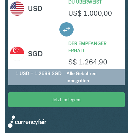
DU ÜBERWEIST
USD
US$
1.000,00
DER EMPFÄNGER
ERHÄLT
SGD
S$
1.264,90
1 USD = 1.2699 SGD
Alle Gebühren
inbegriffen
Jetzt loslegens