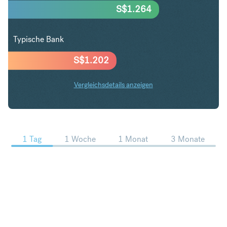
S$
1.264
Typische Bank
S$
1.202
Vergleichsdetails anzeigen
USD in SGD Trends
1 Tag
1 Woche
1 Monat
3 Monate