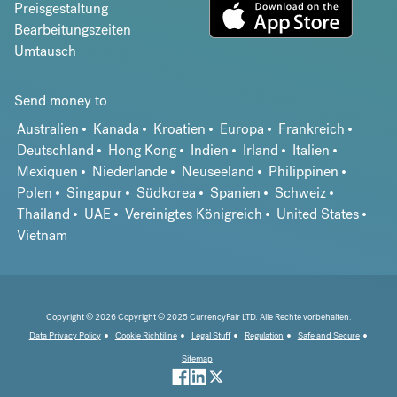
Preisgestaltung
Bearbeitungszeiten
Umtausch
Send money to
Australien
Kanada
Kroatien
Europa
Frankreich
Deutschland
Hong Kong
Indien
Irland
Italien
Mexiquen
Niederlande
Neuseeland
Philippinen
Polen
Singapur
Südkorea
Spanien
Schweiz
Thailand
UAE
Vereinigtes Königreich
United States
Vietnam
Copyright © 2026 Copyright © 2025 CurrencyFair LTD. Alle Rechte vorbehalten.
Data Privacy Policy
Cookie Richtiline
Legal Stuff
Regulation
Safe and Secure
Sitemap