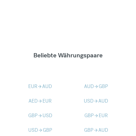
Beliebte Währungspaare
EUR
AUD
AUD
GBP
arrow_forward
arrow_forward
AED
EUR
USD
AUD
arrow_forward
arrow_forward
GBP
USD
GBP
EUR
arrow_forward
arrow_forward
USD
GBP
GBP
AUD
arrow_forward
arrow_forward