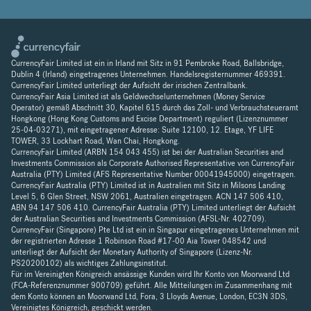
CurrencyFair Limited ist ein in Irland mit Sitz in 91 Pembroke Road, Ballsbridge,
Dublin 4 (Irland) eingetragenes Unternehmen. Handelsregisternummer 469391.
CurrencyFair Limited unterliegt der Aufsicht der irischen Zentralbank.
CurrencyFair Asia Limited ist als Geldwechselunternehmen (Money Service
Operator) gemäß Abschnitt 30, Kapitel 615 durch das Zoll- und Verbrauchsteueramt
Hongkong (Hong Kong Customs and Excise Department) reguliert (Lizenznummer
25-04-03271), mit eingetragener Adresse: Suite 12100, 12. Etage, YF LIFE
TOWER, 33 Lockhart Road, Wan Chai, Hongkong.
CurrencyFair Limited (ARBN 154 043 455) ist bei der Australian Securities and
Investments Commission als Corporate Authorised Representative von CurrencyFair
Australia (PTY) Limited (AFS Representative Number 00041945000) eingetragen.
CurrencyFair Australia (PTY) Limited ist in Australien mit Sitz in Milsons Landing
Level 5, 6 Glen Street, NSW 2061, Australien eingetragen. ACN 147 506 410,
ABN 94 147 506 410. CurrencyFair Australia (PTY) Limited unterliegt der Aufsicht
der Australian Securities and Investments Commission (AFSL-Nr. 402709).
CurrencyFair (Singapore) Pte Ltd ist ein in Singapur eingetragenes Unternehmen mit
der registrierten Adresse 1 Robinson Road #17-00 Aia Tower 048542 und
unterliegt der Aufsicht der Monetary Authority of Singapore (Lizenz-Nr.
PS20200102) als wichtiges Zahlungsinstitut.
Für im Vereinigten Königreich ansässige Kunden wird Ihr Konto von Moorwand Ltd
(FCA-Referenznummer 900709) geführt. Alle Mitteilungen im Zusammenhang mit
dem Konto können an Moorwand Ltd, Fora, 3 Lloyds Avenue, London, EC3N 3DS,
Vereinigtes Königreich, geschickt werden.