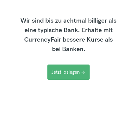
Wir sind bis zu achtmal billiger als
eine typische Bank. Erhalte mit
CurrencyFair bessere Kurse als
bei Banken.
Jetzt loslegen
arrow_forward