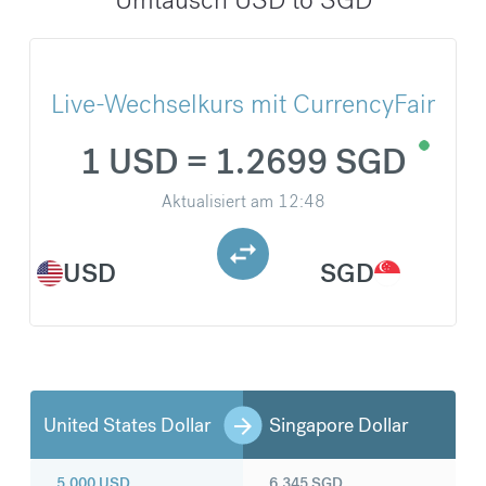
Live-Wechselkurs mit CurrencyFair
1 USD = 1.2699 SGD
Aktualisiert am
12:48
USD
SGD
United States Dollar
Singapore Dollar
5.000
USD
6.345
SGD