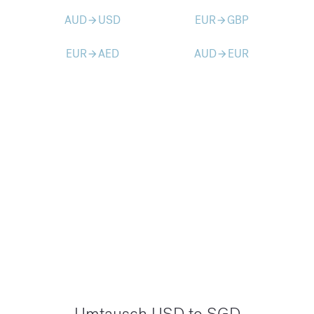
AUD
USD
EUR
GBP
arrow_forward
arrow_forward
EUR
AED
AUD
EUR
arrow_forward
arrow_forward
Umtausch USD to SGD