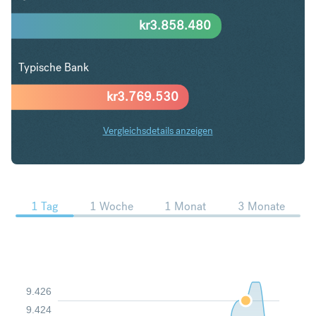
kr
3.858.480
Typische Bank
kr
3.769.530
Vergleichsdetails anzeigen
USD in SEK Trends
1 Tag
1 Woche
1 Monat
3 Monate
9.426
9.424