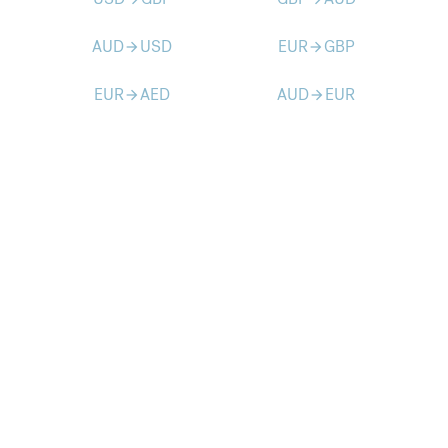
AUD
USD
EUR
GBP
arrow_forward
arrow_forward
EUR
AED
AUD
EUR
arrow_forward
arrow_forward