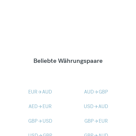
Beliebte Währungspaare
EUR
AUD
AUD
GBP
arrow_forward
arrow_forward
AED
EUR
USD
AUD
arrow_forward
arrow_forward
GBP
USD
GBP
EUR
arrow_forward
arrow_forward
USD
GBP
GBP
AUD
arrow_forward
arrow_forward