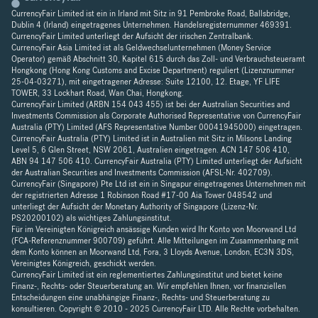
CurrencyFair Limited ist ein in Irland mit Sitz in 91 Pembroke Road, Ballsbridge,
Dublin 4 (Irland) eingetragenes Unternehmen. Handelsregisternummer 469391.
CurrencyFair Limited unterliegt der Aufsicht der irischen Zentralbank.
CurrencyFair Asia Limited ist als Geldwechselunternehmen (Money Service
Operator) gemäß Abschnitt 30, Kapitel 615 durch das Zoll- und Verbrauchsteueramt
Hongkong (Hong Kong Customs and Excise Department) reguliert (Lizenznummer
25-04-03271), mit eingetragener Adresse: Suite 12100, 12. Etage, YF LIFE
TOWER, 33 Lockhart Road, Wan Chai, Hongkong.
CurrencyFair Limited (ARBN 154 043 455) ist bei der Australian Securities and
Investments Commission als Corporate Authorised Representative von CurrencyFair
Australia (PTY) Limited (AFS Representative Number 00041945000) eingetragen.
CurrencyFair Australia (PTY) Limited ist in Australien mit Sitz in Milsons Landing
Level 5, 6 Glen Street, NSW 2061, Australien eingetragen. ACN 147 506 410,
ABN 94 147 506 410. CurrencyFair Australia (PTY) Limited unterliegt der Aufsicht
der Australian Securities and Investments Commission (AFSL-Nr. 402709).
CurrencyFair (Singapore) Pte Ltd ist ein in Singapur eingetragenes Unternehmen mit
der registrierten Adresse 1 Robinson Road #17-00 Aia Tower 048542 und
unterliegt der Aufsicht der Monetary Authority of Singapore (Lizenz-Nr.
PS20200102) als wichtiges Zahlungsinstitut.
Für im Vereinigten Königreich ansässige Kunden wird Ihr Konto von Moorwand Ltd
(FCA-Referenznummer 900709) geführt. Alle Mitteilungen im Zusammenhang mit
dem Konto können an Moorwand Ltd, Fora, 3 Lloyds Avenue, London, EC3N 3DS,
Vereinigtes Königreich, geschickt werden.
CurrencyFair Limited ist ein reglementiertes Zahlungsinstitut und bietet keine
Finanz-, Rechts- oder Steuerberatung an. Wir empfehlen Ihnen, vor finanziellen
Entscheidungen eine unabhängige Finanz-, Rechts- und Steuerberatung zu
konsultieren. Copyright © 2010 - 2025 CurrencyFair LTD. Alle Rechte vorbehalten.