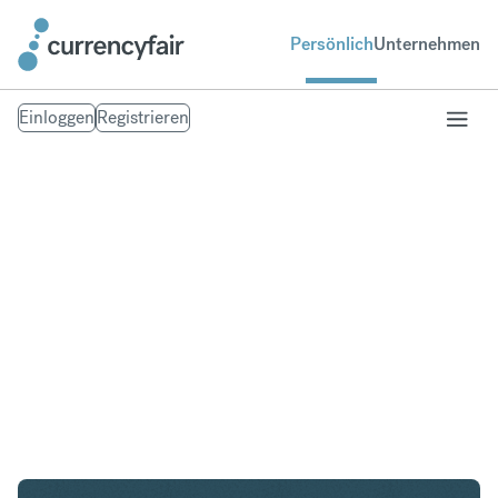
Persönlich
Unternehmen
Einloggen
Registrieren
USD in SEK
Umtausch United States Dollar in Schwedische
Krone