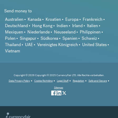
Send money to
Australien
Kanada
Kroatien
Europa
Frankreich
Deutschland
Hong Kong
Indien
Irland
Italien
Mexiquen
Niederlande
Neuseeland
Philippinen
Polen
Singapur
Südkorea
Spanien
Schweiz
Thailand
UAE
Vereinigtes Königreich
United States
Vietnam
Copyright © 2026 Copyright © 2025 CurrencyFair LTD. Alle Rechte vorbehalten.
Data Privacy Policy
Cookie Richtiline
Legal Stuff
Regulation
Safe and Secure
Sitemap