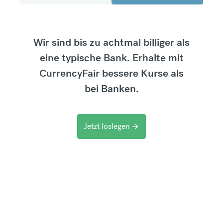
Wir sind bis zu achtmal billiger als
eine typische Bank. Erhalte mit
CurrencyFair bessere Kurse als
bei Banken.
Jetzt loslegen
arrow_forward