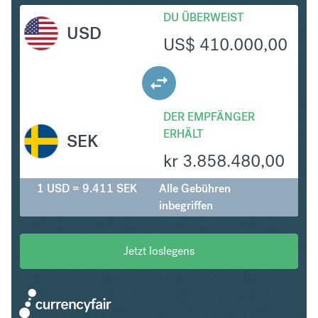
DU ÜBERWEIST
USD
US$
410.000,00
DER EMPFÄNGER
ERHÄLT
SEK
kr
3.858.480,00
1 USD = 9.411 SEK
Alle Gebühren
inbegriffen
Jetzt loslegens