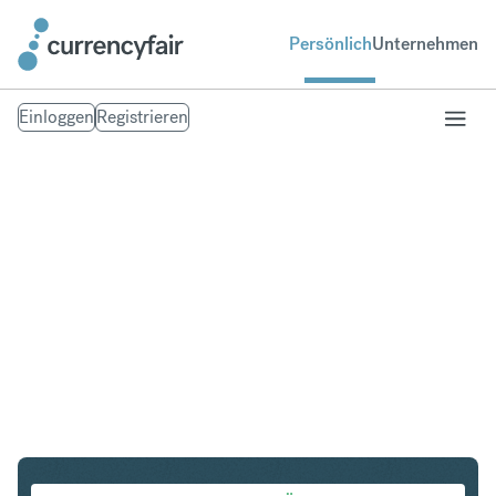
Persönlich
Unternehmen
Einloggen
Registrieren
USD in PLN
Umtausch United States Dollar in Polnischer Zloty