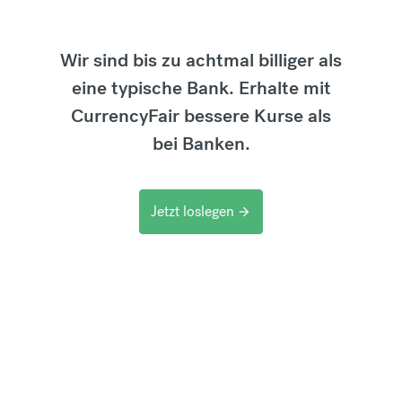
Wir sind bis zu achtmal billiger als
eine typische Bank. Erhalte mit
CurrencyFair bessere Kurse als
bei Banken.
Jetzt loslegen
arrow_forward