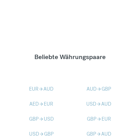
Beliebte Währungspaare
EUR
AUD
AUD
GBP
arrow_forward
arrow_forward
AED
EUR
USD
AUD
arrow_forward
arrow_forward
GBP
USD
GBP
EUR
arrow_forward
arrow_forward
USD
GBP
GBP
AUD
arrow_forward
arrow_forward