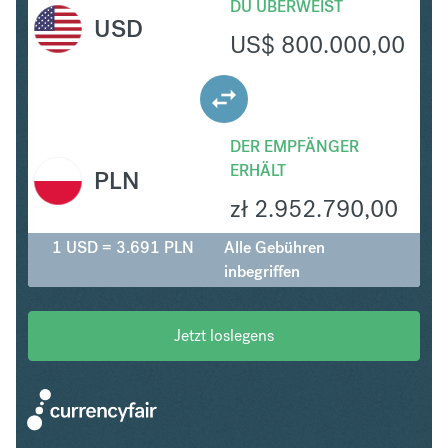
DU ÜBERWEIST
USD
US$
800.000,00
DER EMPFÄNGER
ERHÄLT
PLN
zł
2.952.790,00
1 USD = 3.691 PLN
Alle Gebühren
inbegriffen
Jetzt loslegens