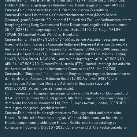
CurrencyFair Limited ist ein in Irland mit Sitz in 91 Pembroke Road, Ballsbridge,
Dublin 4 (Irland) eingetragenes Unternehmen. Handelsregisternummer 469391.
CurrencyFair Limited unterliegt der Aufsicht der irischen Zentralbank.
CurrencyFair Asia Limited ist als Geldwechselunternehmen (Money Service
Operator) gemäß Abschnitt 30, Kapitel 615 durch das Zoll- und Verbrauchsteueramt
Hongkong (Hong Kong Customs and Excise Department) reguliert (Lizenznummer
25-04-03271), mit eingetragener Adresse: Suite 12100, 12. Etage, YF LIFE
TOWER, 33 Lockhart Road, Wan Chai, Hongkong.
CurrencyFair Limited (ARBN 154 043 455) ist bei der Australian Securities and
Investments Commission als Corporate Authorised Representative von CurrencyFair
Australia (PTY) Limited (AFS Representative Number 00041945000) eingetragen.
CurrencyFair Australia (PTY) Limited ist in Australien mit Sitz in Milsons Landing
Level 5, 6 Glen Street, NSW 2061, Australien eingetragen. ACN 147 506 410,
ABN 94 147 506 410. CurrencyFair Australia (PTY) Limited unterliegt der Aufsicht
der Australian Securities and Investments Commission (AFSL-Nr. 402709).
CurrencyFair (Singapore) Pte Ltd ist ein in Singapur eingetragenes Unternehmen mit
der registrierten Adresse 1 Robinson Road #17-00 Aia Tower 048542 und
unterliegt der Aufsicht der Monetary Authority of Singapore (Lizenz-Nr.
PS20200102) als wichtiges Zahlungsinstitut.
Für im Vereinigten Königreich ansässige Kunden wird Ihr Konto von Moorwand Ltd
(FCA-Referenznummer 900709) geführt. Alle Mitteilungen im Zusammenhang mit
dem Konto können an Moorwand Ltd, Fora, 3 Lloyds Avenue, London, EC3N 3DS,
Vereinigtes Königreich, geschickt werden.
CurrencyFair Limited ist ein reglementiertes Zahlungsinstitut und bietet keine
Finanz-, Rechts- oder Steuerberatung an. Wir empfehlen Ihnen, vor finanziellen
Entscheidungen eine unabhängige Finanz-, Rechts- und Steuerberatung zu
konsultieren. Copyright © 2010 - 2025 CurrencyFair LTD. Alle Rechte vorbehalten.