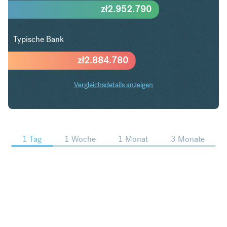
zł
2.952.790
Typische Bank
zł
2.884.780
Vergleichsdetails anzeigen
USD in PLN Trends
1 Tag
1 Woche
1 Monat
3 Monate