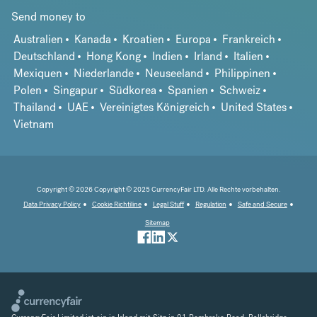
Send money to
Australien
Kanada
Kroatien
Europa
Frankreich
Deutschland
Hong Kong
Indien
Irland
Italien
Mexiquen
Niederlande
Neuseeland
Philippinen
Polen
Singapur
Südkorea
Spanien
Schweiz
Thailand
UAE
Vereinigtes Königreich
United States
Vietnam
Copyright © 2026 Copyright © 2025 CurrencyFair LTD. Alle Rechte vorbehalten.
Data Privacy Policy
Cookie Richtiline
Legal Stuff
Regulation
Safe and Secure
Sitemap