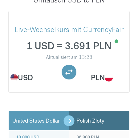
Live-Wechselkurs mit CurrencyFair
1 USD = 3.691 PLN
Aktualisiert am
13:28
USD
PLN
United States Dollar
Polish Zloty
10.000
USD
36.900
PLN