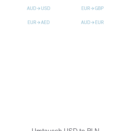
AUD
USD
EUR
GBP
arrow_forward
arrow_forward
EUR
AED
AUD
EUR
arrow_forward
arrow_forward
Umtausch USD to PLN