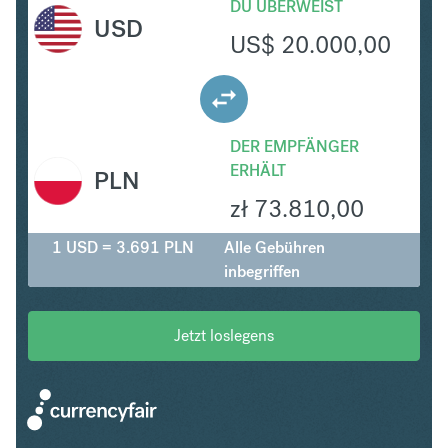
DU ÜBERWEIST
USD
US$
20.000,00
DER EMPFÄNGER
ERHÄLT
PLN
zł
73.810,00
1 USD = 3.691 PLN
Alle Gebühren
inbegriffen
Jetzt loslegens