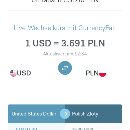
Live-Wechselkurs mit CurrencyFair
1 USD = 3.691 PLN
Aktualisiert am
12:34
USD
PLN
United States Dollar
Polish Zloty
10.000
USD
36.900
PLN