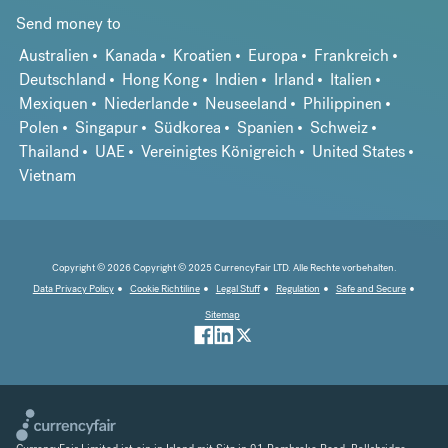
Send money to
Australien
Kanada
Kroatien
Europa
Frankreich
Deutschland
Hong Kong
Indien
Irland
Italien
Mexiquen
Niederlande
Neuseeland
Philippinen
Polen
Singapur
Südkorea
Spanien
Schweiz
Thailand
UAE
Vereinigtes Königreich
United States
Vietnam
Copyright © 2026 Copyright © 2025 CurrencyFair LTD. Alle Rechte vorbehalten.
Data Privacy Policy
Cookie Richtiline
Legal Stuff
Regulation
Safe and Secure
Sitemap