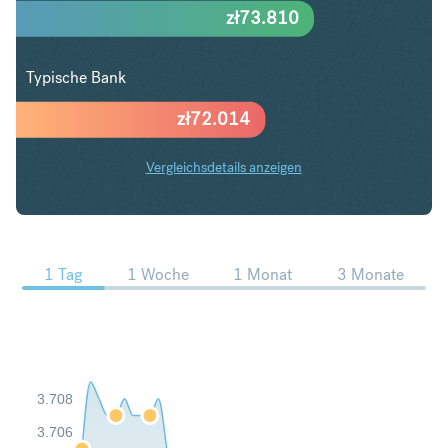
zł
73.810
Typische Bank
zł
72.014
Vergleichsdetails anzeigen
USD in PLN Trends
1 Tag
1 Woche
1 Monat
3 Monate
3.708
3.706