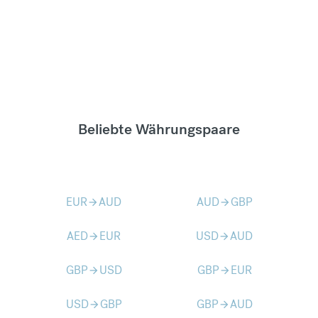
Beliebte Währungspaare
EUR
AUD
AUD
GBP
arrow_forward
arrow_forward
AED
EUR
USD
AUD
arrow_forward
arrow_forward
GBP
USD
GBP
EUR
arrow_forward
arrow_forward
USD
GBP
GBP
AUD
arrow_forward
arrow_forward