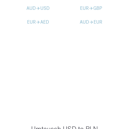
AUD
USD
EUR
GBP
arrow_forward
arrow_forward
EUR
AED
AUD
EUR
arrow_forward
arrow_forward
Umtausch USD to PLN