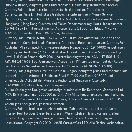
CurrencyFair Limited ist ein in Irland mit Sitz in 91 Pembroke Road, Ballsbridge,
Dublin 4 (Irland) eingetragenes Unternehmen. Handelsregisternummer 469391.
CurrencyFair Limited unterliegt der Aufsicht der irischen Zentralbank.
CurrencyFair Asia Limited ist als Geldwechselunternehmen (Money Service
Operator) gemäß Abschnitt 30, Kapitel 615 durch das Zoll- und Verbrauchsteueramt
Hongkong (Hong Kong Customs and Excise Department) reguliert (Lizenznummer
25-04-03271), mit eingetragener Adresse: Suite 12100, 12. Etage, YF LIFE
TOWER, 33 Lockhart Road, Wan Chai, Hongkong.
CurrencyFair Limited (ARBN 154 043 455) ist bei der Australian Securities and
Investments Commission als Corporate Authorised Representative von CurrencyFair
Australia (PTY) Limited (AFS Representative Number 00041945000) eingetragen.
CurrencyFair Australia (PTY) Limited ist in Australien mit Sitz in Milsons Landing
Level 5, 6 Glen Street, NSW 2061, Australien eingetragen. ACN 147 506 410,
ABN 94 147 506 410. CurrencyFair Australia (PTY) Limited unterliegt der Aufsicht
der Australian Securities and Investments Commission (AFSL-Nr. 402709).
CurrencyFair (Singapore) Pte Ltd ist ein in Singapur eingetragenes Unternehmen mit
der registrierten Adresse 1 Robinson Road #17-00 Aia Tower 048542 und
unterliegt der Aufsicht der Monetary Authority of Singapore (Lizenz-Nr.
PS20200102) als wichtiges Zahlungsinstitut.
Für im Vereinigten Königreich ansässige Kunden wird Ihr Konto von Moorwand Ltd
(FCA-Referenznummer 900709) geführt. Alle Mitteilungen im Zusammenhang mit
dem Konto können an Moorwand Ltd, Fora, 3 Lloyds Avenue, London, EC3N 3DS,
Vereinigtes Königreich, geschickt werden.
CurrencyFair Limited ist ein reglementiertes Zahlungsinstitut und bietet keine
Finanz-, Rechts- oder Steuerberatung an. Wir empfehlen Ihnen, vor finanziellen
Entscheidungen eine unabhängige Finanz-, Rechts- und Steuerberatung zu
konsultieren. Copyright © 2010 - 2025 CurrencyFair LTD. Alle Rechte vorbehalten.