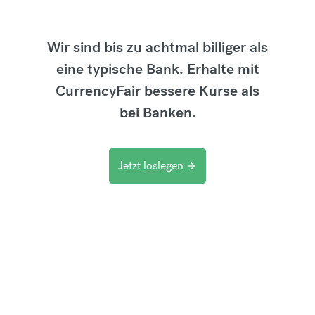
Wir sind bis zu achtmal billiger als
eine typische Bank. Erhalte mit
CurrencyFair bessere Kurse als
bei Banken.
Jetzt loslegen
arrow_forward