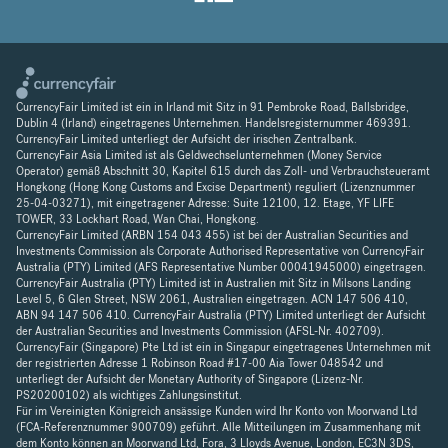
CurrencyFair Limited ist ein in Irland mit Sitz in 91 Pembroke Road, Ballsbridge,
Dublin 4 (Irland) eingetragenes Unternehmen. Handelsregisternummer 469391.
CurrencyFair Limited unterliegt der Aufsicht der irischen Zentralbank.
CurrencyFair Asia Limited ist als Geldwechselunternehmen (Money Service
Operator) gemäß Abschnitt 30, Kapitel 615 durch das Zoll- und Verbrauchsteueramt
Hongkong (Hong Kong Customs and Excise Department) reguliert (Lizenznummer
25-04-03271), mit eingetragener Adresse: Suite 12100, 12. Etage, YF LIFE
TOWER, 33 Lockhart Road, Wan Chai, Hongkong.
CurrencyFair Limited (ARBN 154 043 455) ist bei der Australian Securities and
Investments Commission als Corporate Authorised Representative von CurrencyFair
Australia (PTY) Limited (AFS Representative Number 00041945000) eingetragen.
CurrencyFair Australia (PTY) Limited ist in Australien mit Sitz in Milsons Landing
Level 5, 6 Glen Street, NSW 2061, Australien eingetragen. ACN 147 506 410,
ABN 94 147 506 410. CurrencyFair Australia (PTY) Limited unterliegt der Aufsicht
der Australian Securities and Investments Commission (AFSL-Nr. 402709).
CurrencyFair (Singapore) Pte Ltd ist ein in Singapur eingetragenes Unternehmen mit
der registrierten Adresse 1 Robinson Road #17-00 Aia Tower 048542 und
unterliegt der Aufsicht der Monetary Authority of Singapore (Lizenz-Nr.
PS20200102) als wichtiges Zahlungsinstitut.
Für im Vereinigten Königreich ansässige Kunden wird Ihr Konto von Moorwand Ltd
(FCA-Referenznummer 900709) geführt. Alle Mitteilungen im Zusammenhang mit
dem Konto können an Moorwand Ltd, Fora, 3 Lloyds Avenue, London, EC3N 3DS,