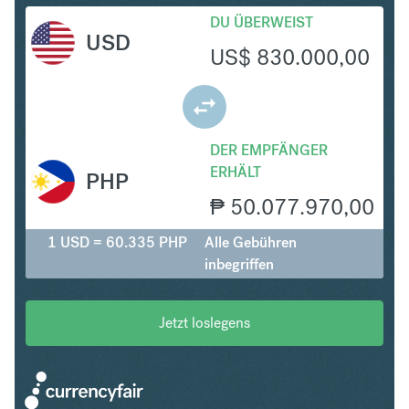
DU ÜBERWEIST
USD
US$
830.000,00
DER EMPFÄNGER
ERHÄLT
PHP
₱
50.077.970,00
1 USD = 60.335 PHP
Alle Gebühren
inbegriffen
Jetzt loslegens