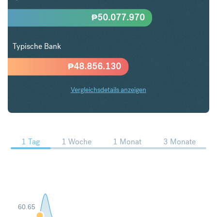
₱
50.077.970
Typische Bank
₱
48.856.130
Vergleichsdetails anzeigen
USD in PHP Trends
1 Tag
1 Woche
1 Monat
3 Monate
60.65