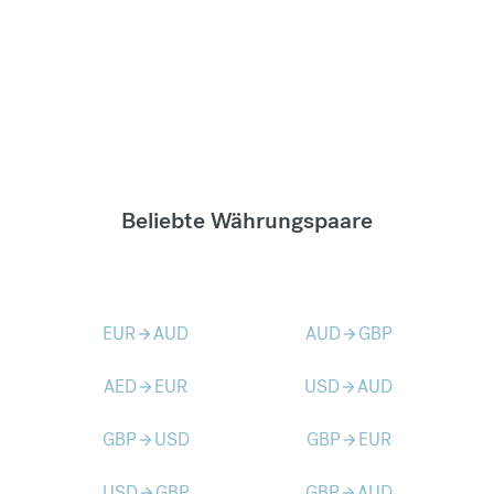
Beliebte Währungspaare
EUR
AUD
AUD
GBP
arrow_forward
arrow_forward
AED
EUR
USD
AUD
arrow_forward
arrow_forward
GBP
USD
GBP
EUR
arrow_forward
arrow_forward
USD
GBP
GBP
AUD
arrow_forward
arrow_forward