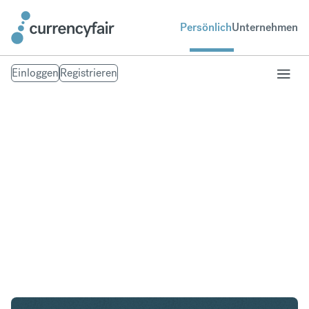
Persönlich
Unternehmen
Einloggen
Registrieren
USD in PHP
Umtausch United States Dollar in Philippinischer
Peso