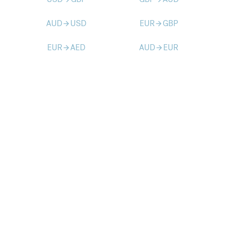
AUD
USD
EUR
GBP
arrow_forward
arrow_forward
EUR
AED
AUD
EUR
arrow_forward
arrow_forward