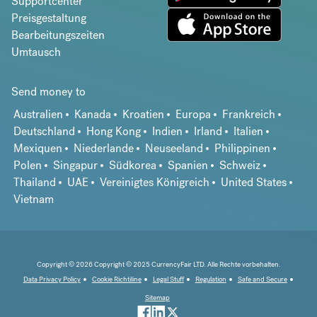
Supportcenter
Preisgestaltung
Bearbeitungszeiten
Umtausch
Send money to
Australien
Kanada
Kroatien
Europa
Frankreich
Deutschland
Hong Kong
Indien
Irland
Italien
Mexiquen
Niederlande
Neuseeland
Philippinen
Polen
Singapur
Südkorea
Spanien
Schweiz
Thailand
UAE
Vereinigtes Königreich
United States
Vietnam
Copyright © 2026 Copyright © 2025 CurrencyFair LTD. Alle Rechte vorbehalten.
Data Privacy Policy
Cookie Richtiline
Legal Stuff
Regulation
Safe and Secure
Sitemap