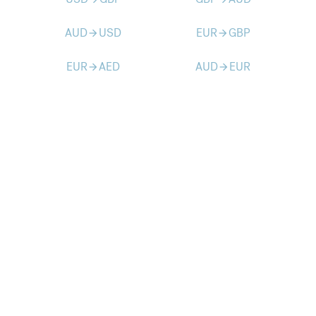
AUD
USD
EUR
GBP
arrow_forward
arrow_forward
EUR
AED
AUD
EUR
arrow_forward
arrow_forward