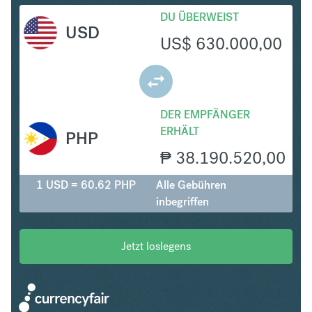
DU ÜBERWEIST
USD
US$
630.000,00
DER EMPFÄNGER
ERHÄLT
PHP
₱
38.190.520,00
1 USD = 60.62 PHP
Alle Gebühren
inbegriffen
Jetzt loslegens