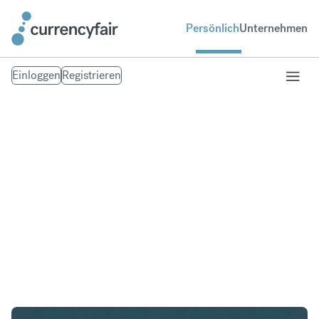
Persönlich
Unternehmen
Einloggen
Registrieren
USD in PHP
Umtausch United States Dollar in Philippinischer
Peso