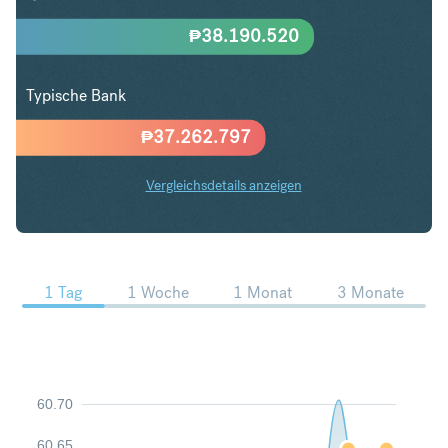
₱
38.190.520
Typische Bank
₱
37.262.797
Vergleichsdetails anzeigen
USD in PHP Trends
1 Tag
1 Woche
1 Monat
3 Monate
60.70
60.65