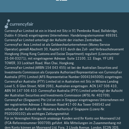
CurrencyFair Limited ist ein in Irland mit Sitz in 91 Pembroke Road, Ballsbridge,
Dublin 4 (Irland) eingetragenes Unternehmen. Handelsregisternummer 469391.
CurrencyFair Limited unterliegt der Aufsicht der irischen Zentralbank.
CurrencyFair Asia Limited ist als Geldwechselunternehmen (Money Service
Operator) gemäß Abschnitt 30, Kapitel 615 durch das Zoll- und Verbrauchsteueramt
Hongkong (Hong Kong Customs and Excise Department) reguliert (Lizenznummer
25-04-03271), mit eingetragener Adresse: Suite 12100, 12. Etage, YF LIFE
TOWER, 33 Lockhart Road, Wan Chai, Hongkong.
CurrencyFair Limited (ARBN 154 043 455) ist bei der Australian Securities and
Investments Commission als Corporate Authorised Representative von CurrencyFair
Australia (PTY) Limited (AFS Representative Number 00041945000) eingetragen.
CurrencyFair Australia (PTY) Limited ist in Australien mit Sitz in Milsons Landing
Level 5, 6 Glen Street, NSW 2061, Australien eingetragen. ACN 147 506 410,
ABN 94 147 506 410. CurrencyFair Australia (PTY) Limited unterliegt der Aufsicht
der Australian Securities and Investments Commission (AFSL-Nr. 402709).
CurrencyFair (Singapore) Pte Ltd ist ein in Singapur eingetragenes Unternehmen mit
der registrierten Adresse 1 Robinson Road #17-00 Aia Tower 048542 und
unterliegt der Aufsicht der Monetary Authority of Singapore (Lizenz-Nr.
PS20200102) als wichtiges Zahlungsinstitut.
Für im Vereinigten Königreich ansässige Kunden wird Ihr Konto von Moorwand Ltd
(FCA-Referenznummer 900709) geführt. Alle Mitteilungen im Zusammenhang mit
dem Konto können an Moorwand Ltd, Fora, 3 Lloyds Avenue, London, EC3N 3DS,