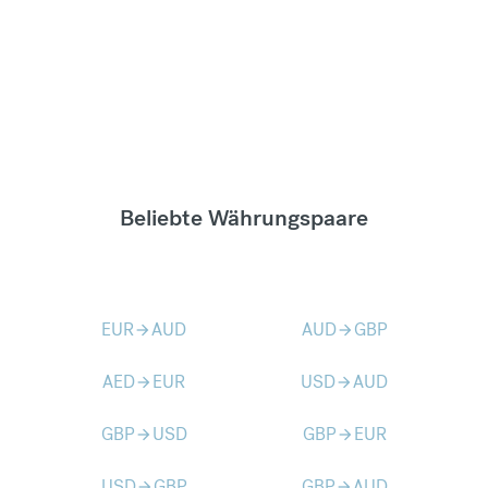
Beliebte Währungspaare
EUR
AUD
AUD
GBP
arrow_forward
arrow_forward
AED
EUR
USD
AUD
arrow_forward
arrow_forward
GBP
USD
GBP
EUR
arrow_forward
arrow_forward
USD
GBP
GBP
AUD
arrow_forward
arrow_forward