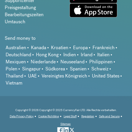
Supportcenter
Preisgestaltung
Bearbeitungszeiten
Umtausch
Send money to
Australien
Kanada
Kroatien
Europa
Frankreich
Deutschland
Hong Kong
Indien
Irland
Italien
Mexiquen
Niederlande
Neuseeland
Philippinen
Polen
Singapur
Südkorea
Spanien
Schweiz
Thailand
UAE
Vereinigtes Königreich
United States
Vietnam
Copyright © 2026 Copyright © 2025 CurrencyFair LTD. Alle Rechte vorbehalten.
Data Privacy Policy
Cookie Richtiline
Legal Stuff
Regulation
Safe and Secure
Sitemap