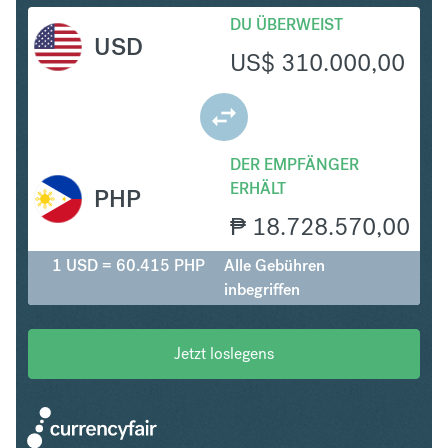
DU ÜBERWEIST
USD
US$
310.000,00
DER EMPFÄNGER
ERHÄLT
PHP
₱
18.728.570,00
1 USD = 60.415 PHP
Alle Gebühren
inbegriffen
Jetzt loslegens