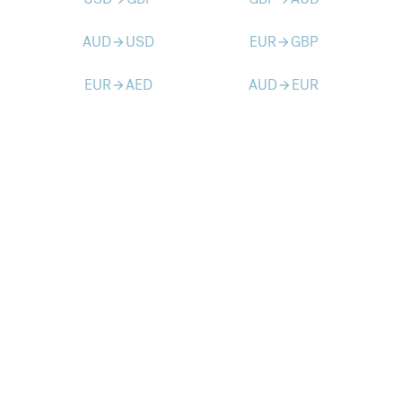
AUD
USD
EUR
GBP
arrow_forward
arrow_forward
EUR
AED
AUD
EUR
arrow_forward
arrow_forward