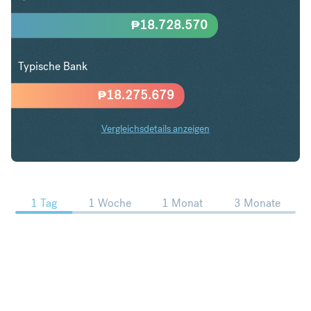
₱
18.728.570
Typische Bank
₱
18.275.679
Vergleichsdetails anzeigen
USD in PHP Trends
1 Tag
1 Woche
1 Monat
3 Monate