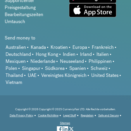
Supportcenter
Preisgestaltung
Bearbeitungszeiten
Umtausch
Send money to
Australien
Kanada
Kroatien
Europa
Frankreich
Deutschland
Hong Kong
Indien
Irland
Italien
Mexiquen
Niederlande
Neuseeland
Philippinen
Polen
Singapur
Südkorea
Spanien
Schweiz
Thailand
UAE
Vereinigtes Königreich
United States
Vietnam
Copyright © 2026 Copyright © 2025 CurrencyFair LTD. Alle Rechte vorbehalten.
Data Privacy Policy
Cookie Richtiline
Legal Stuff
Regulation
Safe and Secure
Sitemap