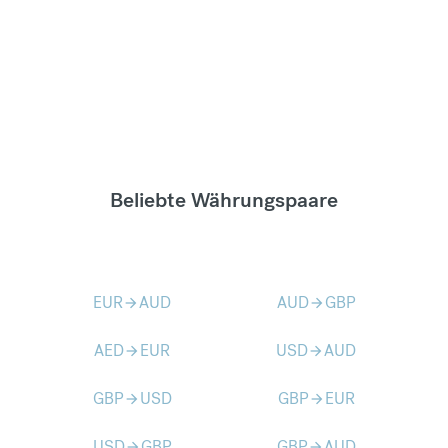
Beliebte Währungspaare
EUR
AUD
AUD
GBP
arrow_forward
arrow_forward
AED
EUR
USD
AUD
arrow_forward
arrow_forward
GBP
USD
GBP
EUR
arrow_forward
arrow_forward
USD
GBP
GBP
AUD
arrow_forward
arrow_forward