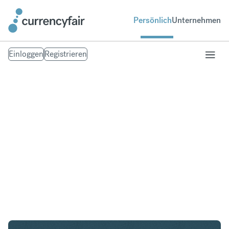
Persönlich
Unternehmen
Einloggen
Registrieren
USD in PHP
Umtausch United States Dollar in Philippinischer
Peso