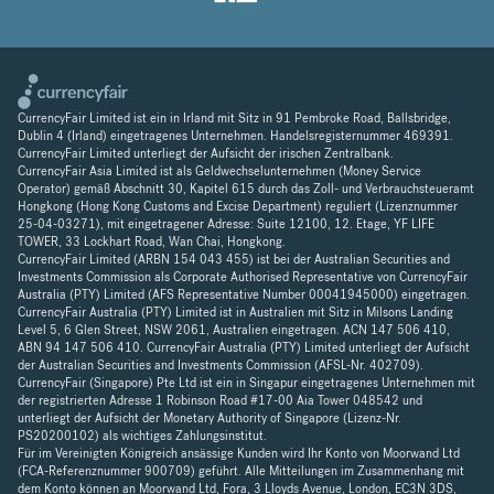
CurrencyFair Limited ist ein in Irland mit Sitz in 91 Pembroke Road, Ballsbridge,
Dublin 4 (Irland) eingetragenes Unternehmen. Handelsregisternummer 469391.
CurrencyFair Limited unterliegt der Aufsicht der irischen Zentralbank.
CurrencyFair Asia Limited ist als Geldwechselunternehmen (Money Service
Operator) gemäß Abschnitt 30, Kapitel 615 durch das Zoll- und Verbrauchsteueramt
Hongkong (Hong Kong Customs and Excise Department) reguliert (Lizenznummer
25-04-03271), mit eingetragener Adresse: Suite 12100, 12. Etage, YF LIFE
TOWER, 33 Lockhart Road, Wan Chai, Hongkong.
CurrencyFair Limited (ARBN 154 043 455) ist bei der Australian Securities and
Investments Commission als Corporate Authorised Representative von CurrencyFair
Australia (PTY) Limited (AFS Representative Number 00041945000) eingetragen.
CurrencyFair Australia (PTY) Limited ist in Australien mit Sitz in Milsons Landing
Level 5, 6 Glen Street, NSW 2061, Australien eingetragen. ACN 147 506 410,
ABN 94 147 506 410. CurrencyFair Australia (PTY) Limited unterliegt der Aufsicht
der Australian Securities and Investments Commission (AFSL-Nr. 402709).
CurrencyFair (Singapore) Pte Ltd ist ein in Singapur eingetragenes Unternehmen mit
der registrierten Adresse 1 Robinson Road #17-00 Aia Tower 048542 und
unterliegt der Aufsicht der Monetary Authority of Singapore (Lizenz-Nr.
PS20200102) als wichtiges Zahlungsinstitut.
Für im Vereinigten Königreich ansässige Kunden wird Ihr Konto von Moorwand Ltd
(FCA-Referenznummer 900709) geführt. Alle Mitteilungen im Zusammenhang mit
dem Konto können an Moorwand Ltd, Fora, 3 Lloyds Avenue, London, EC3N 3DS,