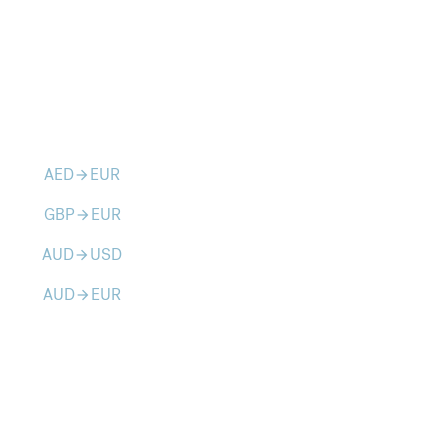
AED
EUR
arrow_forward
GBP
EUR
arrow_forward
AUD
USD
arrow_forward
AUD
EUR
arrow_forward