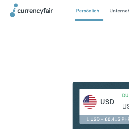
Persönlich
Unterne
USD in P
DU
USD
U
1 USD = 60.415 PH