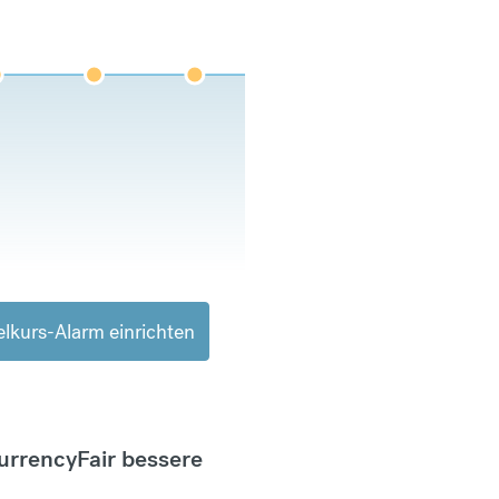
lkurs-Alarm einrichten
CurrencyFair bessere