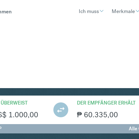
Ich muss
Merkmale
hmen
HP
Umtausch United States Dollar in
 ÜBERWEIST
DER EMPFÄNGER ERHÄLT
S$
1.000,00
₱
60.335,00
P
Alle