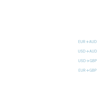
EUR
AUD
arrow_forward
USD
AUD
arrow_forward
USD
GBP
arrow_forward
EUR
GBP
arrow_forward