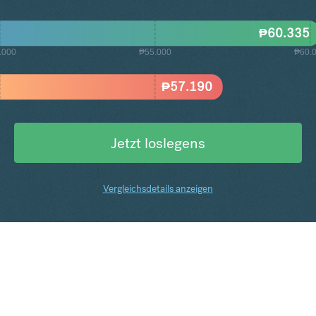
₱
60.335
.000
₱55.000
₱60.
₱
57.190
Jetzt loslegens
Vergleichsdetails anzeigen