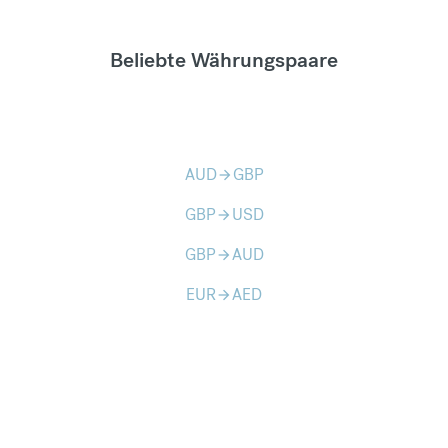
Beliebte Währungspaare
AUD
GBP
arrow_forward
GBP
USD
arrow_forward
GBP
AUD
arrow_forward
EUR
AED
arrow_forward