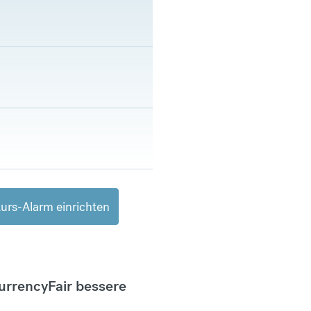
urs-Alarm einrichten
CurrencyFair bessere