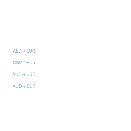
AED
EUR
arrow_forward
GBP
EUR
arrow_forward
AUD
USD
arrow_forward
AUD
EUR
arrow_forward