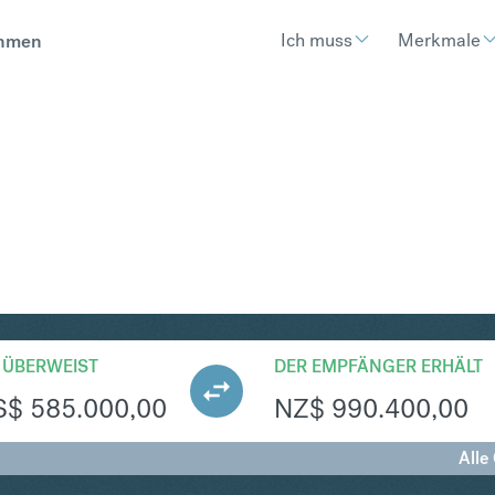
Ich muss
Merkmale
hmen
ZD
Umtausch United States Dollar
 ÜBERWEIST
DER EMPFÄNGER ERHÄLT
S$
585.000,00
NZ$
990.400,00
Alle