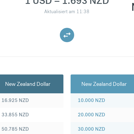
1 USD = 1.693 NZD
Aktualisiert am
11:38
New Zealand Dollar
New Zealand Dollar
16.925
NZD
10.000
NZD
33.855
NZD
20.000
NZD
50.785
NZD
30.000
NZD