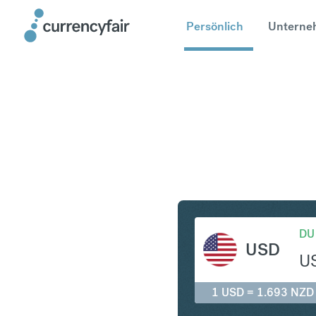
Persönlich
Unterne
USD in N
DU
USD
U
1 USD = 1.693 NZD