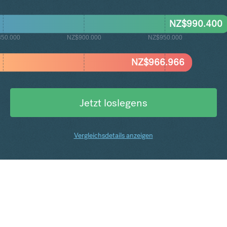
NZ$
990.400
50.000
NZ$900.000
NZ$950.000
NZ$
966.966
Jetzt loslegens
Vergleichsdetails anzeigen