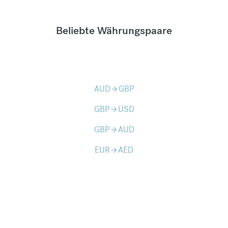
Beliebte Währungspaare
AUD
GBP
arrow_forward
GBP
USD
arrow_forward
GBP
AUD
arrow_forward
EUR
AED
arrow_forward