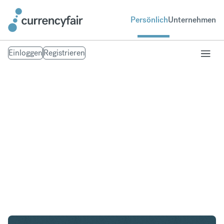
Persönlich
Unternehmen
Einloggen
Registrieren
USD in NZD
Umtausch United States Dollar in Neuseeland-
Dollar