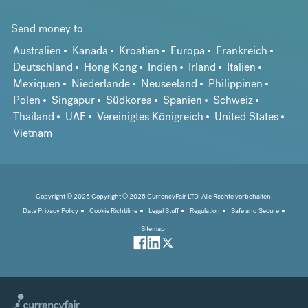
Send money to
Australien
Kanada
Kroatien
Europa
Frankreich
Deutschland
Hong Kong
Indien
Irland
Italien
Mexiquen
Niederlande
Neuseeland
Philippinen
Polen
Singapur
Südkorea
Spanien
Schweiz
Thailand
UAE
Vereinigtes Königreich
United States
Vietnam
Copyright © 2026 Copyright © 2025 CurrencyFair LTD. Alle Rechte vorbehalten.
Data Privacy Policy
Cookie Richtiline
Legal Stuff
Regulation
Safe and Secure
Sitemap