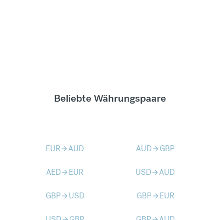
Beliebte Währungspaare
EUR
AUD
AUD
GBP
arrow_forward
arrow_forward
AED
EUR
USD
AUD
arrow_forward
arrow_forward
GBP
USD
GBP
EUR
arrow_forward
arrow_forward
USD
GBP
GBP
AUD
arrow_forward
arrow_forward