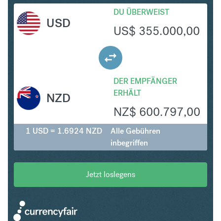
DU ÜBERWEIST
USD
US$
355.000,00
DER EMPFÄNGER
ERHÄLT
NZD
NZ$
600.797,00
1 USD = 1.6924 NZD
Alle Gebühren
inbegriffen
Jetzt loslegens