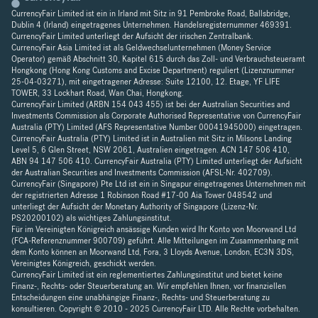
CurrencyFair Limited ist ein in Irland mit Sitz in 91 Pembroke Road, Ballsbridge,
Dublin 4 (Irland) eingetragenes Unternehmen. Handelsregisternummer 469391.
CurrencyFair Limited unterliegt der Aufsicht der irischen Zentralbank.
CurrencyFair Asia Limited ist als Geldwechselunternehmen (Money Service
Operator) gemäß Abschnitt 30, Kapitel 615 durch das Zoll- und Verbrauchsteueramt
Hongkong (Hong Kong Customs and Excise Department) reguliert (Lizenznummer
25-04-03271), mit eingetragener Adresse: Suite 12100, 12. Etage, YF LIFE
TOWER, 33 Lockhart Road, Wan Chai, Hongkong.
CurrencyFair Limited (ARBN 154 043 455) ist bei der Australian Securities and
Investments Commission als Corporate Authorised Representative von CurrencyFair
Australia (PTY) Limited (AFS Representative Number 00041945000) eingetragen.
CurrencyFair Australia (PTY) Limited ist in Australien mit Sitz in Milsons Landing
Level 5, 6 Glen Street, NSW 2061, Australien eingetragen. ACN 147 506 410,
ABN 94 147 506 410. CurrencyFair Australia (PTY) Limited unterliegt der Aufsicht
der Australian Securities and Investments Commission (AFSL-Nr. 402709).
CurrencyFair (Singapore) Pte Ltd ist ein in Singapur eingetragenes Unternehmen mit
der registrierten Adresse 1 Robinson Road #17-00 Aia Tower 048542 und
unterliegt der Aufsicht der Monetary Authority of Singapore (Lizenz-Nr.
PS20200102) als wichtiges Zahlungsinstitut.
Für im Vereinigten Königreich ansässige Kunden wird Ihr Konto von Moorwand Ltd
(FCA-Referenznummer 900709) geführt. Alle Mitteilungen im Zusammenhang mit
dem Konto können an Moorwand Ltd, Fora, 3 Lloyds Avenue, London, EC3N 3DS,
Vereinigtes Königreich, geschickt werden.
CurrencyFair Limited ist ein reglementiertes Zahlungsinstitut und bietet keine
Finanz-, Rechts- oder Steuerberatung an. Wir empfehlen Ihnen, vor finanziellen
Entscheidungen eine unabhängige Finanz-, Rechts- und Steuerberatung zu
konsultieren. Copyright © 2010 - 2025 CurrencyFair LTD. Alle Rechte vorbehalten.