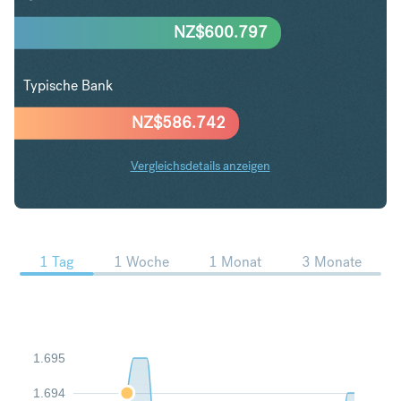
NZ$
600.797
Typische Bank
NZ$
586.742
Vergleichsdetails anzeigen
USD in NZD Trends
1 Tag
1 Woche
1 Monat
3 Monate
1.695
1.694