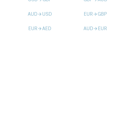
AUD
USD
EUR
GBP
arrow_forward
arrow_forward
EUR
AED
AUD
EUR
arrow_forward
arrow_forward