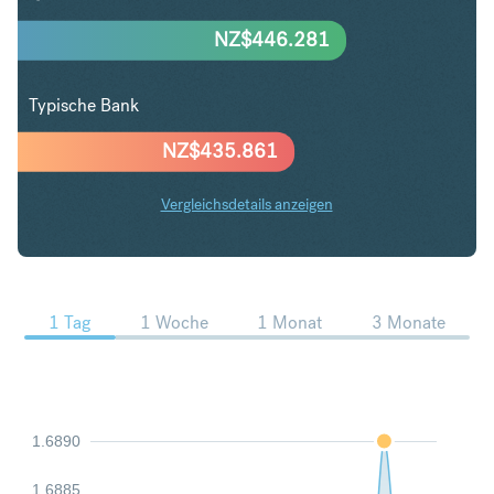
NZ$
446.281
Typische Bank
NZ$
435.861
Vergleichsdetails anzeigen
USD in NZD Trends
1 Tag
1 Woche
1 Monat
3 Monate
1.6890
1.6885