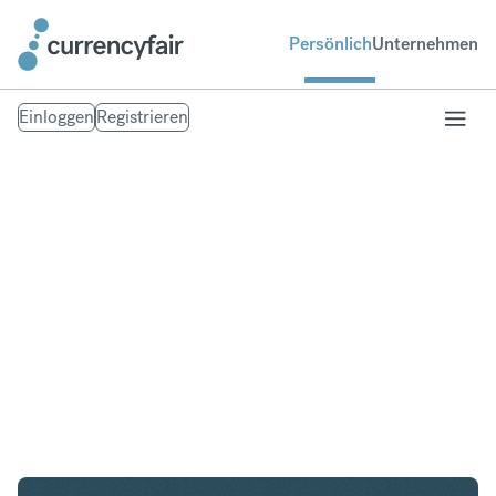
Persönlich
Unternehmen
Einloggen
Registrieren
USD in NZD
Umtausch United States Dollar in Neuseeland-
Dollar