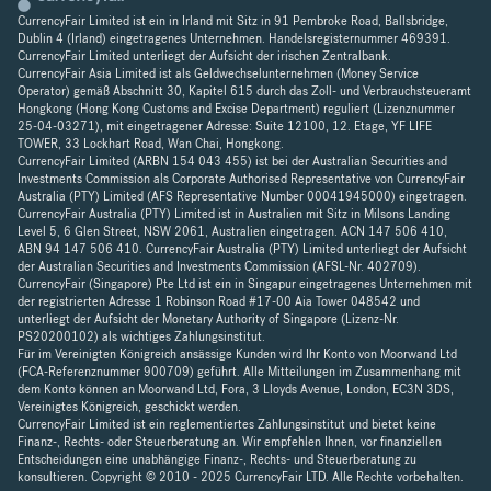
CurrencyFair Limited ist ein in Irland mit Sitz in 91 Pembroke Road, Ballsbridge,
Dublin 4 (Irland) eingetragenes Unternehmen. Handelsregisternummer 469391.
CurrencyFair Limited unterliegt der Aufsicht der irischen Zentralbank.
CurrencyFair Asia Limited ist als Geldwechselunternehmen (Money Service
Operator) gemäß Abschnitt 30, Kapitel 615 durch das Zoll- und Verbrauchsteueramt
Hongkong (Hong Kong Customs and Excise Department) reguliert (Lizenznummer
25-04-03271), mit eingetragener Adresse: Suite 12100, 12. Etage, YF LIFE
TOWER, 33 Lockhart Road, Wan Chai, Hongkong.
CurrencyFair Limited (ARBN 154 043 455) ist bei der Australian Securities and
Investments Commission als Corporate Authorised Representative von CurrencyFair
Australia (PTY) Limited (AFS Representative Number 00041945000) eingetragen.
CurrencyFair Australia (PTY) Limited ist in Australien mit Sitz in Milsons Landing
Level 5, 6 Glen Street, NSW 2061, Australien eingetragen. ACN 147 506 410,
ABN 94 147 506 410. CurrencyFair Australia (PTY) Limited unterliegt der Aufsicht
der Australian Securities and Investments Commission (AFSL-Nr. 402709).
CurrencyFair (Singapore) Pte Ltd ist ein in Singapur eingetragenes Unternehmen mit
der registrierten Adresse 1 Robinson Road #17-00 Aia Tower 048542 und
unterliegt der Aufsicht der Monetary Authority of Singapore (Lizenz-Nr.
PS20200102) als wichtiges Zahlungsinstitut.
Für im Vereinigten Königreich ansässige Kunden wird Ihr Konto von Moorwand Ltd
(FCA-Referenznummer 900709) geführt. Alle Mitteilungen im Zusammenhang mit
dem Konto können an Moorwand Ltd, Fora, 3 Lloyds Avenue, London, EC3N 3DS,
Vereinigtes Königreich, geschickt werden.
CurrencyFair Limited ist ein reglementiertes Zahlungsinstitut und bietet keine
Finanz-, Rechts- oder Steuerberatung an. Wir empfehlen Ihnen, vor finanziellen
Entscheidungen eine unabhängige Finanz-, Rechts- und Steuerberatung zu
konsultieren. Copyright © 2010 - 2025 CurrencyFair LTD. Alle Rechte vorbehalten.