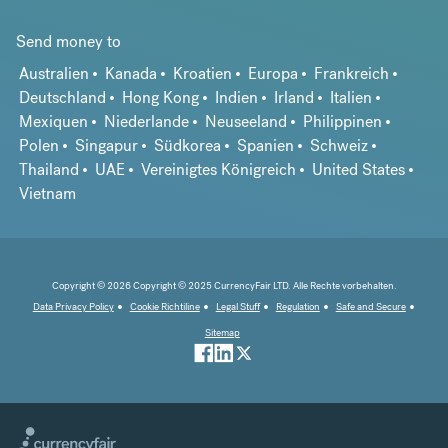
Send money to
Australien
Kanada
Kroatien
Europa
Frankreich
Deutschland
Hong Kong
Indien
Irland
Italien
Mexiquen
Niederlande
Neuseeland
Philippinen
Polen
Singapur
Südkorea
Spanien
Schweiz
Thailand
UAE
Vereinigtes Königreich
United States
Vietnam
Copyright © 2026 Copyright © 2025 CurrencyFair LTD. Alle Rechte vorbehalten.
Data Privacy Policy
Cookie Richtiline
Legal Stuff
Regulation
Safe and Secure
Sitemap