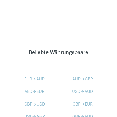
Beliebte Währungspaare
EUR
AUD
AUD
GBP
arrow_forward
arrow_forward
AED
EUR
USD
AUD
arrow_forward
arrow_forward
GBP
USD
GBP
EUR
arrow_forward
arrow_forward
USD
GBP
GBP
AUD
arrow_forward
arrow_forward