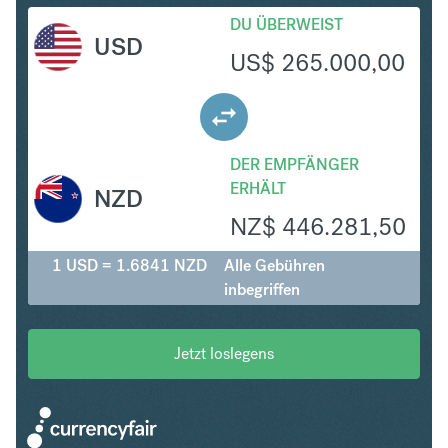
DU ÜBERWEIST
USD
US$
265.000,00
DER EMPFÄNGER
ERHÄLT
NZD
NZ$
446.281,50
1 USD = 1.6841 NZD
Alle Gebühren
inbegriffen
Jetzt loslegens