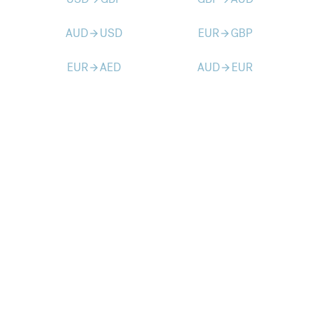
AUD
USD
EUR
GBP
arrow_forward
arrow_forward
EUR
AED
AUD
EUR
arrow_forward
arrow_forward