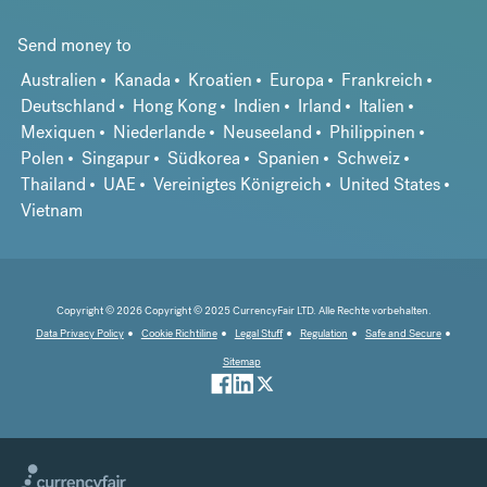
Send money to
Australien
Kanada
Kroatien
Europa
Frankreich
Deutschland
Hong Kong
Indien
Irland
Italien
Mexiquen
Niederlande
Neuseeland
Philippinen
Polen
Singapur
Südkorea
Spanien
Schweiz
Thailand
UAE
Vereinigtes Königreich
United States
Vietnam
Copyright © 2026 Copyright © 2025 CurrencyFair LTD. Alle Rechte vorbehalten.
Data Privacy Policy
Cookie Richtiline
Legal Stuff
Regulation
Safe and Secure
Sitemap