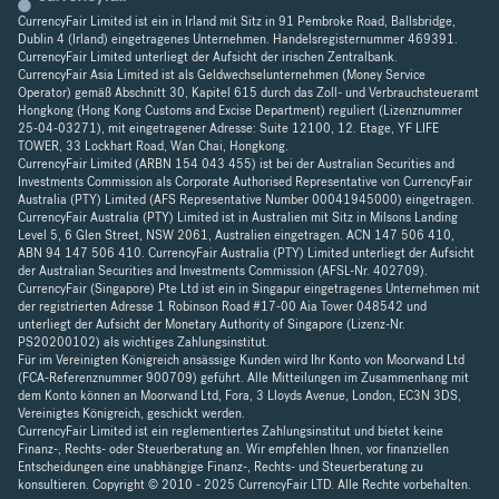
CurrencyFair Limited ist ein in Irland mit Sitz in 91 Pembroke Road, Ballsbridge,
Dublin 4 (Irland) eingetragenes Unternehmen. Handelsregisternummer 469391.
CurrencyFair Limited unterliegt der Aufsicht der irischen Zentralbank.
CurrencyFair Asia Limited ist als Geldwechselunternehmen (Money Service
Operator) gemäß Abschnitt 30, Kapitel 615 durch das Zoll- und Verbrauchsteueramt
Hongkong (Hong Kong Customs and Excise Department) reguliert (Lizenznummer
25-04-03271), mit eingetragener Adresse: Suite 12100, 12. Etage, YF LIFE
TOWER, 33 Lockhart Road, Wan Chai, Hongkong.
CurrencyFair Limited (ARBN 154 043 455) ist bei der Australian Securities and
Investments Commission als Corporate Authorised Representative von CurrencyFair
Australia (PTY) Limited (AFS Representative Number 00041945000) eingetragen.
CurrencyFair Australia (PTY) Limited ist in Australien mit Sitz in Milsons Landing
Level 5, 6 Glen Street, NSW 2061, Australien eingetragen. ACN 147 506 410,
ABN 94 147 506 410. CurrencyFair Australia (PTY) Limited unterliegt der Aufsicht
der Australian Securities and Investments Commission (AFSL-Nr. 402709).
CurrencyFair (Singapore) Pte Ltd ist ein in Singapur eingetragenes Unternehmen mit
der registrierten Adresse 1 Robinson Road #17-00 Aia Tower 048542 und
unterliegt der Aufsicht der Monetary Authority of Singapore (Lizenz-Nr.
PS20200102) als wichtiges Zahlungsinstitut.
Für im Vereinigten Königreich ansässige Kunden wird Ihr Konto von Moorwand Ltd
(FCA-Referenznummer 900709) geführt. Alle Mitteilungen im Zusammenhang mit
dem Konto können an Moorwand Ltd, Fora, 3 Lloyds Avenue, London, EC3N 3DS,
Vereinigtes Königreich, geschickt werden.
CurrencyFair Limited ist ein reglementiertes Zahlungsinstitut und bietet keine
Finanz-, Rechts- oder Steuerberatung an. Wir empfehlen Ihnen, vor finanziellen
Entscheidungen eine unabhängige Finanz-, Rechts- und Steuerberatung zu
konsultieren. Copyright © 2010 - 2025 CurrencyFair LTD. Alle Rechte vorbehalten.