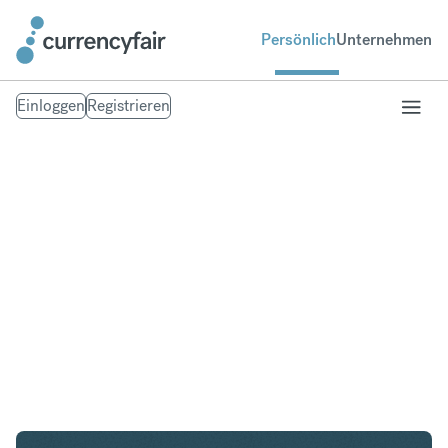
Persönlich
Unternehmen
Einloggen
Registrieren
USD in NOK
Umtausch United States Dollar in Norwegische
Krone