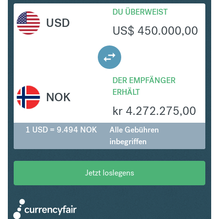
DU ÜBERWEIST
USD
US$
450.000,00
DER EMPFÄNGER
ERHÄLT
NOK
kr
4.272.275,00
1 USD = 9.494 NOK
Alle Gebühren
inbegriffen
Jetzt loslegens