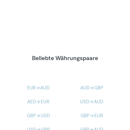
Beliebte Währungspaare
EUR
AUD
AUD
GBP
arrow_forward
arrow_forward
AED
EUR
USD
AUD
arrow_forward
arrow_forward
GBP
USD
GBP
EUR
arrow_forward
arrow_forward
USD
GBP
GBP
AUD
arrow_forward
arrow_forward