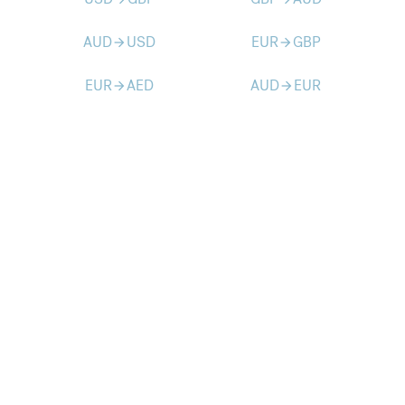
AUD
USD
EUR
GBP
arrow_forward
arrow_forward
EUR
AED
AUD
EUR
arrow_forward
arrow_forward