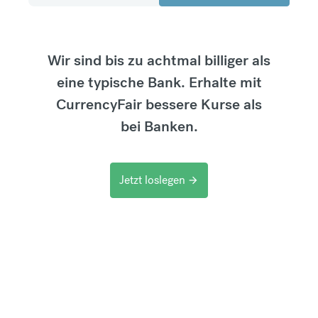
Wir sind bis zu achtmal billiger als
eine typische Bank. Erhalte mit
CurrencyFair bessere Kurse als
bei Banken.
Jetzt loslegen
arrow_forward