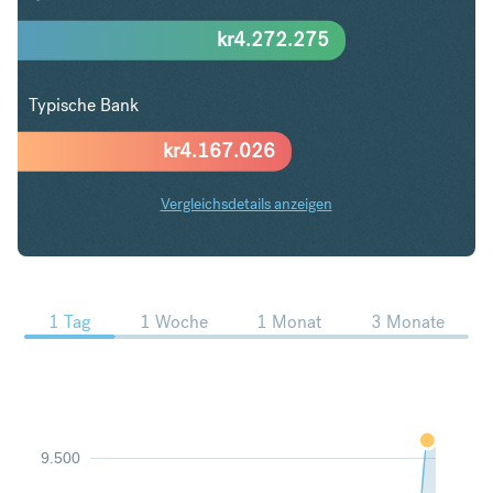
kr
4.272.275
Typische Bank
kr
4.167.026
Vergleichsdetails anzeigen
USD in NOK Trends
1 Tag
1 Woche
1 Monat
3 Monate
9.500