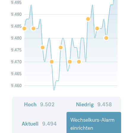
9.495
9.490
9.485
9.480
9.475
9.470
9.465
9.460
Hoch
9.502
Niedrig
9.458
Wechselkurs-Alarm
Aktuell
9.494
einrichten