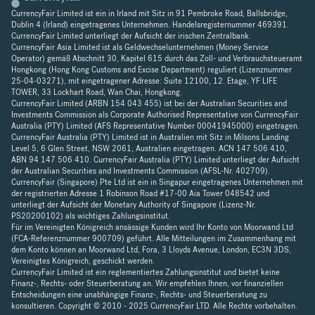
CurrencyFair Limited ist ein in Irland mit Sitz in 91 Pembroke Road, Ballsbridge,
Dublin 4 (Irland) eingetragenes Unternehmen. Handelsregisternummer 469391.
CurrencyFair Limited unterliegt der Aufsicht der irischen Zentralbank.
CurrencyFair Asia Limited ist als Geldwechselunternehmen (Money Service
Operator) gemäß Abschnitt 30, Kapitel 615 durch das Zoll- und Verbrauchsteueramt
Hongkong (Hong Kong Customs and Excise Department) reguliert (Lizenznummer
25-04-03271), mit eingetragener Adresse: Suite 12100, 12. Etage, YF LIFE
TOWER, 33 Lockhart Road, Wan Chai, Hongkong.
CurrencyFair Limited (ARBN 154 043 455) ist bei der Australian Securities and
Investments Commission als Corporate Authorised Representative von CurrencyFair
Australia (PTY) Limited (AFS Representative Number 00041945000) eingetragen.
CurrencyFair Australia (PTY) Limited ist in Australien mit Sitz in Milsons Landing
Level 5, 6 Glen Street, NSW 2061, Australien eingetragen. ACN 147 506 410,
ABN 94 147 506 410. CurrencyFair Australia (PTY) Limited unterliegt der Aufsicht
der Australian Securities and Investments Commission (AFSL-Nr. 402709).
CurrencyFair (Singapore) Pte Ltd ist ein in Singapur eingetragenes Unternehmen mit
der registrierten Adresse 1 Robinson Road #17-00 Aia Tower 048542 und
unterliegt der Aufsicht der Monetary Authority of Singapore (Lizenz-Nr.
PS20200102) als wichtiges Zahlungsinstitut.
Für im Vereinigten Königreich ansässige Kunden wird Ihr Konto von Moorwand Ltd
(FCA-Referenznummer 900709) geführt. Alle Mitteilungen im Zusammenhang mit
dem Konto können an Moorwand Ltd, Fora, 3 Lloyds Avenue, London, EC3N 3DS,
Vereinigtes Königreich, geschickt werden.
CurrencyFair Limited ist ein reglementiertes Zahlungsinstitut und bietet keine
Finanz-, Rechts- oder Steuerberatung an. Wir empfehlen Ihnen, vor finanziellen
Entscheidungen eine unabhängige Finanz-, Rechts- und Steuerberatung zu
konsultieren. Copyright © 2010 - 2025 CurrencyFair LTD. Alle Rechte vorbehalten.