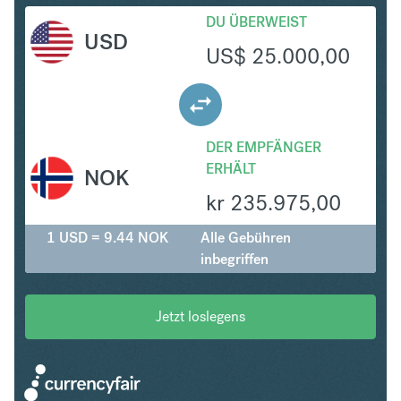
DU ÜBERWEIST
USD
US$
25.000,00
DER EMPFÄNGER
ERHÄLT
NOK
kr
235.975,00
1 USD = 9.44 NOK
Alle Gebühren
inbegriffen
Jetzt loslegens