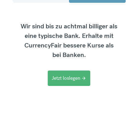
Wir sind bis zu achtmal billiger als
eine typische Bank. Erhalte mit
CurrencyFair bessere Kurse als
bei Banken.
Jetzt loslegen
arrow_forward