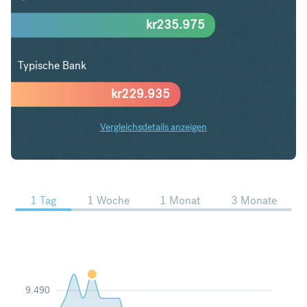
kr
235.975
Typische Bank
kr
229.935
Vergleichsdetails anzeigen
USD in NOK Trends
1 Tag
1 Woche
1 Monat
3 Monate
9.490