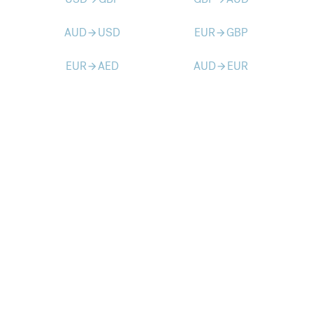
AUD
USD
EUR
GBP
arrow_forward
arrow_forward
EUR
AED
AUD
EUR
arrow_forward
arrow_forward