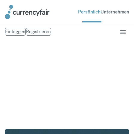
Persönlich
Unternehmen
Einloggen
Registrieren
USD in NOK
Umtausch United States Dollar in Norwegische
Krone