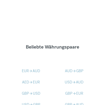
Beliebte Währungspaare
EUR
AUD
AUD
GBP
arrow_forward
arrow_forward
AED
EUR
USD
AUD
arrow_forward
arrow_forward
GBP
USD
GBP
EUR
arrow_forward
arrow_forward
USD
GBP
GBP
AUD
arrow_forward
arrow_forward