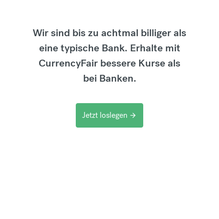
Wir sind bis zu achtmal billiger als
eine typische Bank. Erhalte mit
CurrencyFair bessere Kurse als
bei Banken.
Jetzt loslegen
arrow_forward