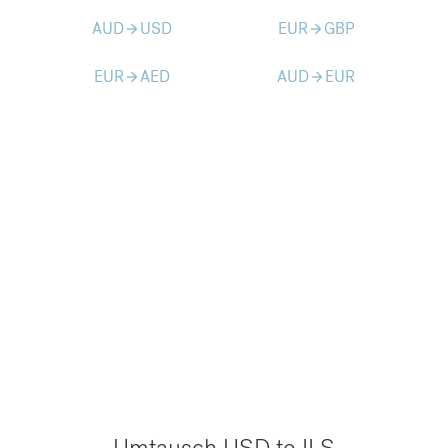
AUD
USD
EUR
GBP
arrow_forward
arrow_forward
EUR
AED
AUD
EUR
arrow_forward
arrow_forward
Umtausch USD to ILS