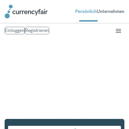
Persönlich
Unternehmen
Einloggen
Registrieren
USD in ILS
Umtausch United States Dollar in Israeli New Shekel