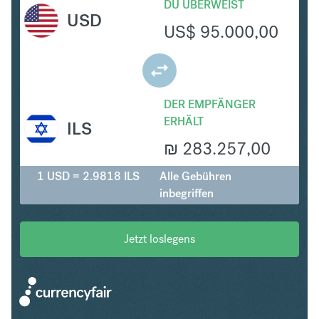
DU ÜBERWEIST
USD
US$
95.000,00
DER EMPFÄNGER
ERHÄLT
ILS
₪
283.257,00
1 USD = 2.9818 ILS
Alle Gebühren
inbegriffen
Jetzt loslegens