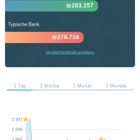
₪
283.257
Typische Bank
₪
276.758
Vergleichsdetails anzeigen
USD in ILS Trends
1 Tag
1 Woche
1 Monat
3 Monate
2.987
2.986
2.985