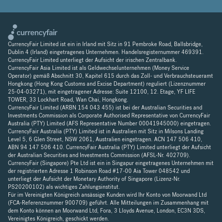
CurrencyFair Limited ist ein in Irland mit Sitz in 91 Pembroke Road, Ballsbridge,
Dublin 4 (Irland) eingetragenes Unternehmen. Handelsregisternummer 469391.
CurrencyFair Limited unterliegt der Aufsicht der irischen Zentralbank.
CurrencyFair Asia Limited ist als Geldwechselunternehmen (Money Service
Operator) gemäß Abschnitt 30, Kapitel 615 durch das Zoll- und Verbrauchsteueramt
Hongkong (Hong Kong Customs and Excise Department) reguliert (Lizenznummer
25-04-03271), mit eingetragener Adresse: Suite 12100, 12. Etage, YF LIFE
TOWER, 33 Lockhart Road, Wan Chai, Hongkong.
CurrencyFair Limited (ARBN 154 043 455) ist bei der Australian Securities and
Investments Commission als Corporate Authorised Representative von CurrencyFair
Australia (PTY) Limited (AFS Representative Number 00041945000) eingetragen.
CurrencyFair Australia (PTY) Limited ist in Australien mit Sitz in Milsons Landing
Level 5, 6 Glen Street, NSW 2061, Australien eingetragen. ACN 147 506 410,
ABN 94 147 506 410. CurrencyFair Australia (PTY) Limited unterliegt der Aufsicht
der Australian Securities and Investments Commission (AFSL-Nr. 402709).
CurrencyFair (Singapore) Pte Ltd ist ein in Singapur eingetragenes Unternehmen mit
der registrierten Adresse 1 Robinson Road #17-00 Aia Tower 048542 und
unterliegt der Aufsicht der Monetary Authority of Singapore (Lizenz-Nr.
PS20200102) als wichtiges Zahlungsinstitut.
Für im Vereinigten Königreich ansässige Kunden wird Ihr Konto von Moorwand Ltd
(FCA-Referenznummer 900709) geführt. Alle Mitteilungen im Zusammenhang mit
dem Konto können an Moorwand Ltd, Fora, 3 Lloyds Avenue, London, EC3N 3DS,
Vereinigtes Königreich, geschickt werden.