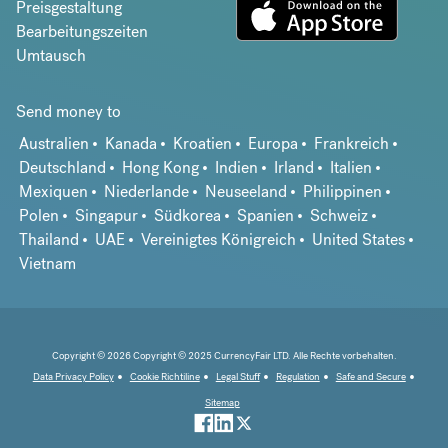
Preisgestaltung
Bearbeitungszeiten
Umtausch
Send money to
Australien
Kanada
Kroatien
Europa
Frankreich
Deutschland
Hong Kong
Indien
Irland
Italien
Mexiquen
Niederlande
Neuseeland
Philippinen
Polen
Singapur
Südkorea
Spanien
Schweiz
Thailand
UAE
Vereinigtes Königreich
United States
Vietnam
Copyright © 2026 Copyright © 2025 CurrencyFair LTD. Alle Rechte vorbehalten.
Data Privacy Policy
Cookie Richtiline
Legal Stuff
Regulation
Safe and Secure
Sitemap