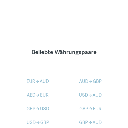
Beliebte Währungspaare
EUR
AUD
AUD
GBP
arrow_forward
arrow_forward
AED
EUR
USD
AUD
arrow_forward
arrow_forward
GBP
USD
GBP
EUR
arrow_forward
arrow_forward
USD
GBP
GBP
AUD
arrow_forward
arrow_forward