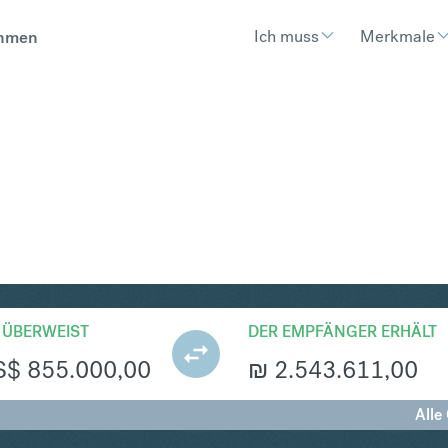
Ich muss
Merkmale
hmen
S
Umtausch United States Dollar 
 ÜBERWEIST
DER EMPFÄNGER ERHÄLT
S$
855.000,00
₪
2.543.611,00
Alle