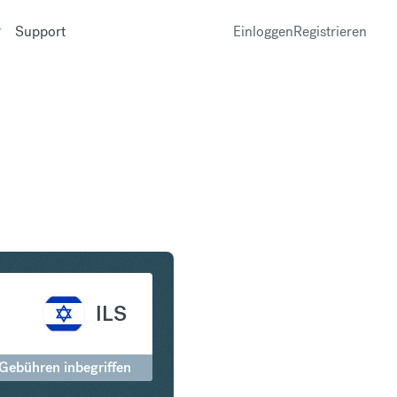
Support
Einloggen
Registrieren
in Israeli New Shekel
ILS
 Gebühren inbegriffen