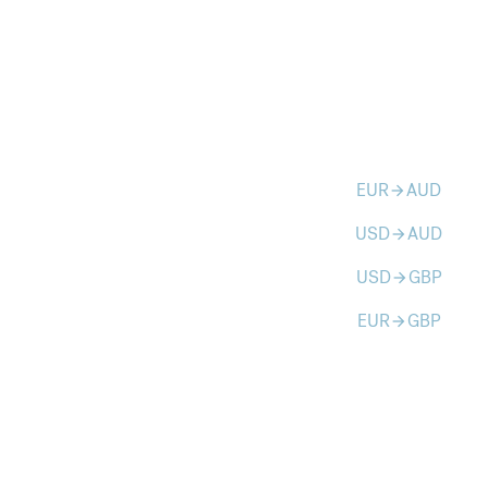
EUR
AUD
arrow_forward
USD
AUD
arrow_forward
USD
GBP
arrow_forward
EUR
GBP
arrow_forward