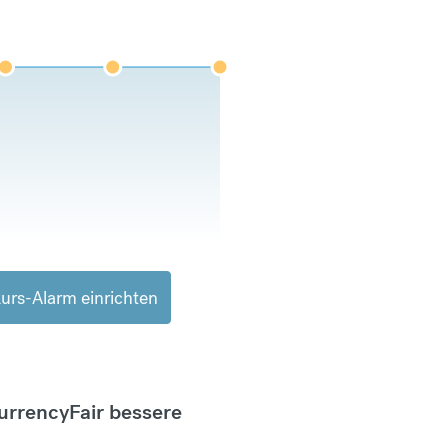
urs-Alarm einrichten
CurrencyFair bessere