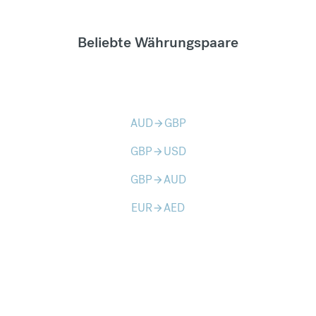
Beliebte Währungspaare
AUD
GBP
arrow_forward
GBP
USD
arrow_forward
GBP
AUD
arrow_forward
EUR
AED
arrow_forward