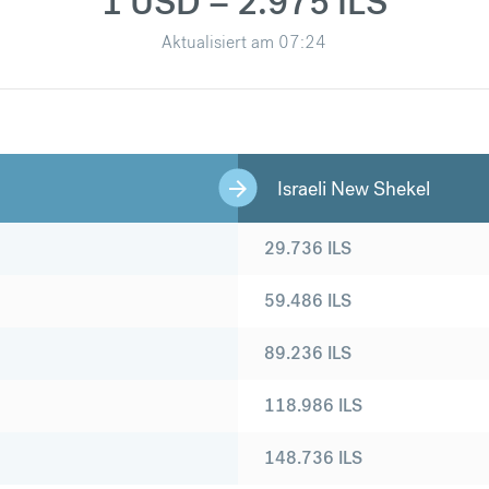
1 USD = 2.975 ILS
Aktualisiert am
07:24
Israeli New Shekel
29.736
ILS
59.486
ILS
89.236
ILS
118.986
ILS
148.736
ILS