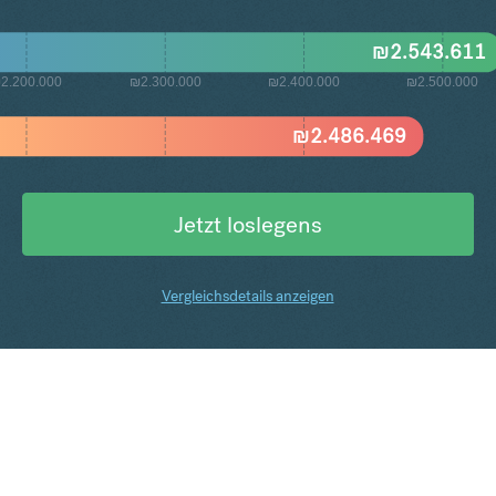
₪
2.543.611
2.200.000
₪2.300.000
₪2.400.000
₪2.500.000
₪
2.486.469
Jetzt loslegens
Vergleichsdetails anzeigen