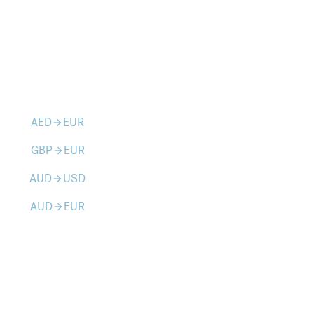
AED
EUR
arrow_forward
GBP
EUR
arrow_forward
AUD
USD
arrow_forward
AUD
EUR
arrow_forward