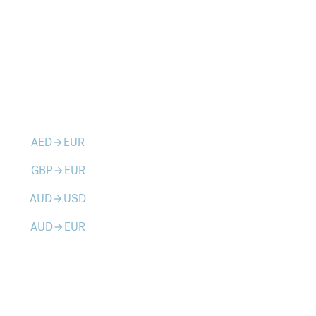
AED
EUR
arrow_forward
GBP
EUR
arrow_forward
AUD
USD
arrow_forward
AUD
EUR
arrow_forward