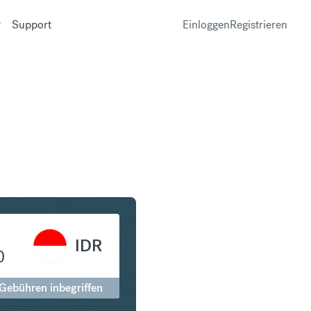
Support
Einloggen
Registrieren
 in Indonesian Rupiah
IDR
0
 Gebühren inbegriffen