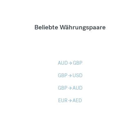
Beliebte Währungspaare
AUD
GBP
arrow_forward
GBP
USD
arrow_forward
GBP
AUD
arrow_forward
EUR
AED
arrow_forward