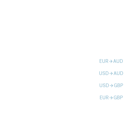
EUR
AUD
arrow_forward
USD
AUD
arrow_forward
USD
GBP
arrow_forward
EUR
GBP
arrow_forward