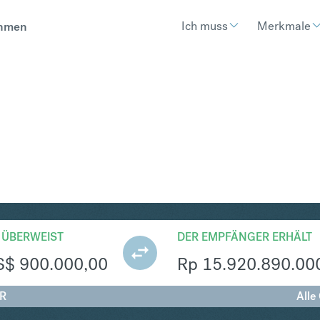
Ich muss
Merkmale
hmen
R
Umtausch United States Dollar
 ÜBERWEIST
DER EMPFÄNGER ERHÄLT
S$
900.000,00
Rp
15.920.890.00
DR
Alle