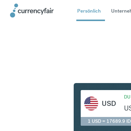
Persönlich
Unterne
USD in ID
DU
USD
U
1 USD = 17689.9 I