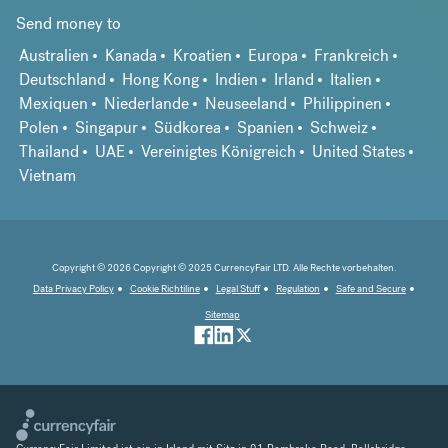
Send money to
Australien
Kanada
Kroatien
Europa
Frankreich
Deutschland
Hong Kong
Indien
Irland
Italien
Mexiquen
Niederlande
Neuseeland
Philippinen
Polen
Singapur
Südkorea
Spanien
Schweiz
Thailand
UAE
Vereinigtes Königreich
United States
Vietnam
Copyright © 2026 Copyright © 2025 CurrencyFair LTD. Alle Rechte vorbehalten.
Data Privacy Policy
Cookie Richtiline
Legal Stuff
Regulation
Safe and Secure
Sitemap