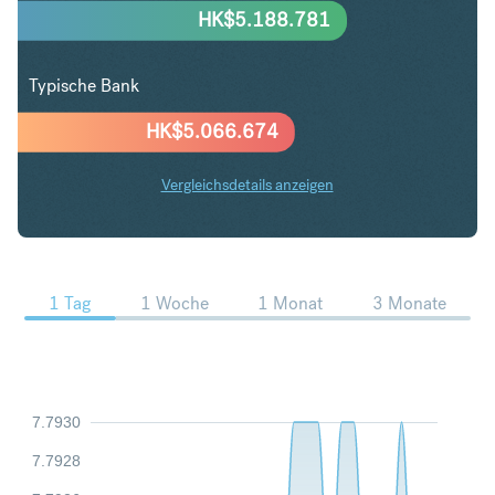
HK$
5.188.781
Typische Bank
HK$
5.066.674
Vergleichsdetails anzeigen
USD in HKD Trends
1 Tag
1 Woche
1 Monat
3 Monate
7.7930
7.7928