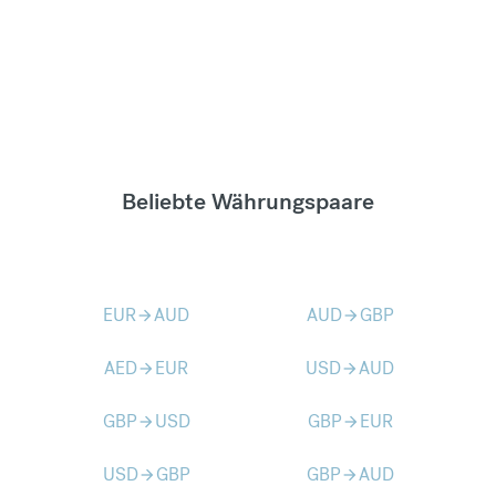
Beliebte Währungspaare
EUR
AUD
AUD
GBP
arrow_forward
arrow_forward
AED
EUR
USD
AUD
arrow_forward
arrow_forward
GBP
USD
GBP
EUR
arrow_forward
arrow_forward
USD
GBP
GBP
AUD
arrow_forward
arrow_forward