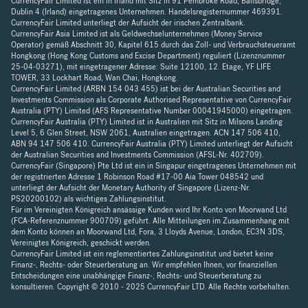
CurrencyFair Limited ist ein in Irland mit Sitz in 91 Pembroke Road, Ballsbridge,
Dublin 4 (Irland) eingetragenes Unternehmen. Handelsregisternummer 469391.
CurrencyFair Limited unterliegt der Aufsicht der irischen Zentralbank.
CurrencyFair Asia Limited ist als Geldwechselunternehmen (Money Service
Operator) gemäß Abschnitt 30, Kapitel 615 durch das Zoll- und Verbrauchsteueramt
Hongkong (Hong Kong Customs and Excise Department) reguliert (Lizenznummer
25-04-03271), mit eingetragener Adresse: Suite 12100, 12. Etage, YF LIFE
TOWER, 33 Lockhart Road, Wan Chai, Hongkong.
CurrencyFair Limited (ARBN 154 043 455) ist bei der Australian Securities and
Investments Commission als Corporate Authorised Representative von CurrencyFair
Australia (PTY) Limited (AFS Representative Number 00041945000) eingetragen.
CurrencyFair Australia (PTY) Limited ist in Australien mit Sitz in Milsons Landing
Level 5, 6 Glen Street, NSW 2061, Australien eingetragen. ACN 147 506 410,
ABN 94 147 506 410. CurrencyFair Australia (PTY) Limited unterliegt der Aufsicht
der Australian Securities and Investments Commission (AFSL-Nr. 402709).
CurrencyFair (Singapore) Pte Ltd ist ein in Singapur eingetragenes Unternehmen mit
der registrierten Adresse 1 Robinson Road #17-00 Aia Tower 048542 und
unterliegt der Aufsicht der Monetary Authority of Singapore (Lizenz-Nr.
PS20200102) als wichtiges Zahlungsinstitut.
Für im Vereinigten Königreich ansässige Kunden wird Ihr Konto von Moorwand Ltd
(FCA-Referenznummer 900709) geführt. Alle Mitteilungen im Zusammenhang mit
dem Konto können an Moorwand Ltd, Fora, 3 Lloyds Avenue, London, EC3N 3DS,
Vereinigtes Königreich, geschickt werden.
CurrencyFair Limited ist ein reglementiertes Zahlungsinstitut und bietet keine
Finanz-, Rechts- oder Steuerberatung an. Wir empfehlen Ihnen, vor finanziellen
Entscheidungen eine unabhängige Finanz-, Rechts- und Steuerberatung zu
konsultieren. Copyright © 2010 - 2025 CurrencyFair LTD. Alle Rechte vorbehalten.