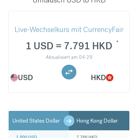
Live-Wechselkurs mit CurrencyFair
1 USD = 7.791 HKD
Aktualisiert am
04:29
USD
HKD
United States Dollar
Hong Kong Dollar
1.000
USD
7.766
HKD