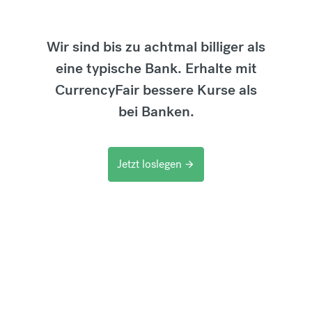
Wir sind bis zu achtmal billiger als
eine typische Bank. Erhalte mit
CurrencyFair bessere Kurse als
bei Banken.
Jetzt loslegen
arrow_forward