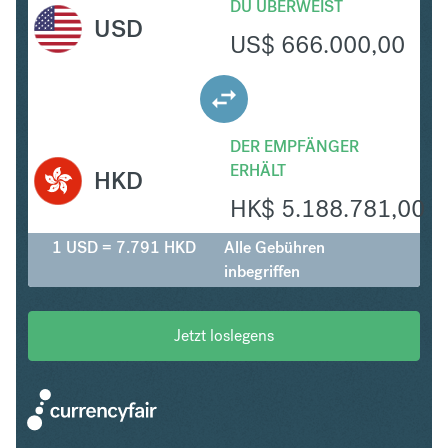
DU ÜBERWEIST
USD
US$
666.000,00
DER EMPFÄNGER
ERHÄLT
HKD
HK$
5.188.781,00
1 USD = 7.791 HKD
Alle Gebühren
inbegriffen
Jetzt loslegens