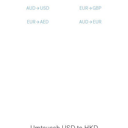
AUD
USD
EUR
GBP
arrow_forward
arrow_forward
EUR
AED
AUD
EUR
arrow_forward
arrow_forward
Umtausch USD to HKD