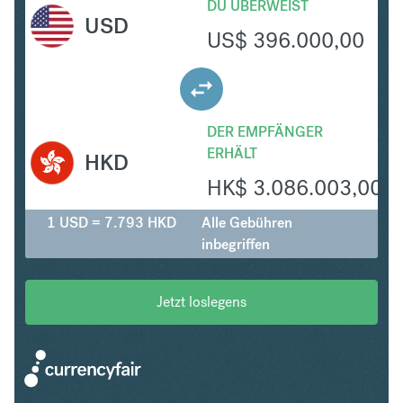
DU ÜBERWEIST
USD
US$
396.000,00
DER EMPFÄNGER
ERHÄLT
HKD
HK$
3.086.003,00
1 USD = 7.793 HKD
Alle Gebühren
inbegriffen
Jetzt loslegens