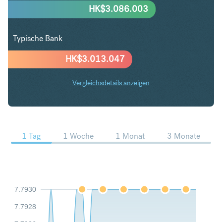
HK$
3.086.003
Typische Bank
HK$
3.013.047
Vergleichsdetails anzeigen
USD in HKD Trends
1 Tag
1 Woche
1 Monat
3 Monate
7.7930
7.7928