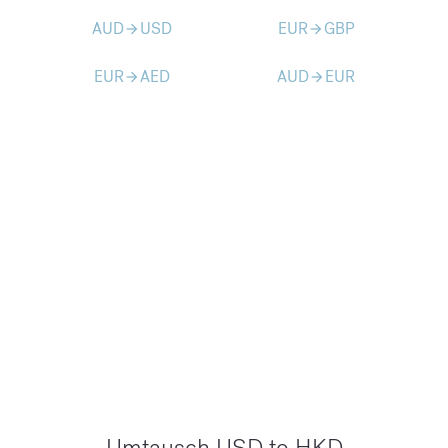
AUD
USD
EUR
GBP
arrow_forward
arrow_forward
EUR
AED
AUD
EUR
arrow_forward
arrow_forward
Umtausch USD to HKD