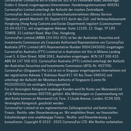
CurrencyFair Limited ist ein in Irland mit Sitz in 91 Pembroke Road, Ballsbridge,
Dublin 4 (Irland) eingetragenes Unternehmen. Handelsregisternummer 469391.
CurrencyFair Limited unterliegt der Aufsicht der irischen Zentralbank.
CurrencyFair Asia Limited ist als Geldwechselunternehmen (Money Service
Operator) gemäß Abschnitt 30, Kapitel 615 durch das Zoll- und Verbrauchsteueramt
Hongkong (Hong Kong Customs and Excise Department) reguliert (Lizenznummer
25-04-03271), mit eingetragener Adresse: Suite 12100, 12. Etage, YF LIFE
TOWER, 33 Lockhart Road, Wan Chai, Hongkong.
CurrencyFair Limited (ARBN 154 043 455) ist bei der Australian Securities and
Investments Commission als Corporate Authorised Representative von CurrencyFair
Australia (PTY) Limited (AFS Representative Number 00041945000) eingetragen.
CurrencyFair Australia (PTY) Limited ist in Australien mit Sitz in Milsons Landing
Level 5, 6 Glen Street, NSW 2061, Australien eingetragen. ACN 147 506 410,
ABN 94 147 506 410. CurrencyFair Australia (PTY) Limited unterliegt der Aufsicht
der Australian Securities and Investments Commission (AFSL-Nr. 402709).
CurrencyFair (Singapore) Pte Ltd ist ein in Singapur eingetragenes Unternehmen mit
der registrierten Adresse 1 Robinson Road #17-00 Aia Tower 048542 und
unterliegt der Aufsicht der Monetary Authority of Singapore (Lizenz-Nr.
PS20200102) als wichtiges Zahlungsinstitut.
Für im Vereinigten Königreich ansässige Kunden wird Ihr Konto von Moorwand Ltd
(FCA-Referenznummer 900709) geführt. Alle Mitteilungen im Zusammenhang mit
dem Konto können an Moorwand Ltd, Fora, 3 Lloyds Avenue, London, EC3N 3DS,
Vereinigtes Königreich, geschickt werden.
CurrencyFair Limited ist ein reglementiertes Zahlungsinstitut und bietet keine
Finanz-, Rechts- oder Steuerberatung an. Wir empfehlen Ihnen, vor finanziellen
Entscheidungen eine unabhängige Finanz-, Rechts- und Steuerberatung zu
konsultieren. Copyright © 2010 - 2025 CurrencyFair LTD. Alle Rechte vorbehalten.