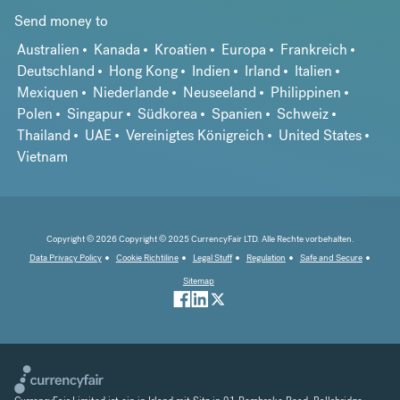
Send money to
Australien
Kanada
Kroatien
Europa
Frankreich
Deutschland
Hong Kong
Indien
Irland
Italien
Mexiquen
Niederlande
Neuseeland
Philippinen
Polen
Singapur
Südkorea
Spanien
Schweiz
Thailand
UAE
Vereinigtes Königreich
United States
Vietnam
Copyright © 2026 Copyright © 2025 CurrencyFair LTD. Alle Rechte vorbehalten.
Data Privacy Policy
Cookie Richtiline
Legal Stuff
Regulation
Safe and Secure
Sitemap