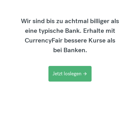
Wir sind bis zu achtmal billiger als
eine typische Bank. Erhalte mit
CurrencyFair bessere Kurse als
bei Banken.
Jetzt loslegen
arrow_forward