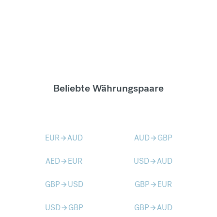
Beliebte Währungspaare
EUR
AUD
AUD
GBP
arrow_forward
arrow_forward
AED
EUR
USD
AUD
arrow_forward
arrow_forward
GBP
USD
GBP
EUR
arrow_forward
arrow_forward
USD
GBP
GBP
AUD
arrow_forward
arrow_forward