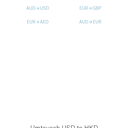
AUD
USD
EUR
GBP
arrow_forward
arrow_forward
EUR
AED
AUD
EUR
arrow_forward
arrow_forward
Umtausch USD to HKD