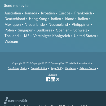
Send money to
Australien
Kanada
Kroatien
Europa
Frankreich
Deutschland
Hong Kong
Indien
Irland
Italien
Mexiquen
Niederlande
Neuseeland
Philippinen
Polen
Singapur
Südkorea
Spanien
Schweiz
Thailand
UAE
Vereinigtes Königreich
United States
Vietnam
Copyright © 2026 Copyright © 2025 CurrencyFair LTD. Alle Rechte vorbehalten.
Data Privacy Policy
Cookie Richtiline
Legal Stuff
Regulation
Safe and Secure
Sitemap