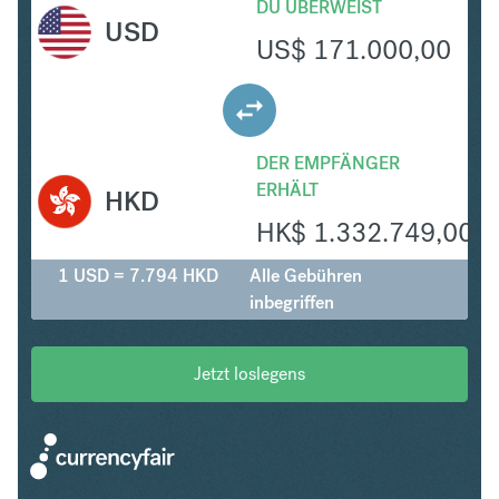
DU ÜBERWEIST
USD
US$
171.000,00
DER EMPFÄNGER
ERHÄLT
HKD
HK$
1.332.749,00
1 USD = 7.794 HKD
Alle Gebühren
inbegriffen
Jetzt loslegens