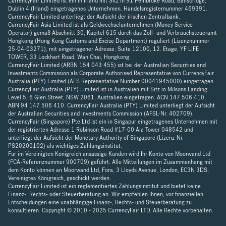
CurrencyFair Limited ist ein in Irland mit Sitz in 91 Pembroke Road, Ballsbridge,
Dublin 4 (Irland) eingetragenes Unternehmen. Handelsregisternummer 469391.
CurrencyFair Limited unterliegt der Aufsicht der irischen Zentralbank.
CurrencyFair Asia Limited ist als Geldwechselunternehmen (Money Service
Operator) gemäß Abschnitt 30, Kapitel 615 durch das Zoll- und Verbrauchsteueramt
Hongkong (Hong Kong Customs and Excise Department) reguliert (Lizenznummer
25-04-03271), mit eingetragener Adresse: Suite 12100, 12. Etage, YF LIFE
TOWER, 33 Lockhart Road, Wan Chai, Hongkong.
CurrencyFair Limited (ARBN 154 043 455) ist bei der Australian Securities and
Investments Commission als Corporate Authorised Representative von CurrencyFair
Australia (PTY) Limited (AFS Representative Number 00041945000) eingetragen.
CurrencyFair Australia (PTY) Limited ist in Australien mit Sitz in Milsons Landing
Level 5, 6 Glen Street, NSW 2061, Australien eingetragen. ACN 147 506 410,
ABN 94 147 506 410. CurrencyFair Australia (PTY) Limited unterliegt der Aufsicht
der Australian Securities and Investments Commission (AFSL-Nr. 402709).
CurrencyFair (Singapore) Pte Ltd ist ein in Singapur eingetragenes Unternehmen mit
der registrierten Adresse 1 Robinson Road #17-00 Aia Tower 048542 und
unterliegt der Aufsicht der Monetary Authority of Singapore (Lizenz-Nr.
PS20200102) als wichtiges Zahlungsinstitut.
Für im Vereinigten Königreich ansässige Kunden wird Ihr Konto von Moorwand Ltd
(FCA-Referenznummer 900709) geführt. Alle Mitteilungen im Zusammenhang mit
dem Konto können an Moorwand Ltd, Fora, 3 Lloyds Avenue, London, EC3N 3DS,
Vereinigtes Königreich, geschickt werden.
CurrencyFair Limited ist ein reglementiertes Zahlungsinstitut und bietet keine
Finanz-, Rechts- oder Steuerberatung an. Wir empfehlen Ihnen, vor finanziellen
Entscheidungen eine unabhängige Finanz-, Rechts- und Steuerberatung zu
konsultieren. Copyright © 2010 - 2025 CurrencyFair LTD. Alle Rechte vorbehalten.