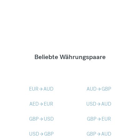
Beliebte Währungspaare
EUR
AUD
AUD
GBP
arrow_forward
arrow_forward
AED
EUR
USD
AUD
arrow_forward
arrow_forward
GBP
USD
GBP
EUR
arrow_forward
arrow_forward
USD
GBP
GBP
AUD
arrow_forward
arrow_forward