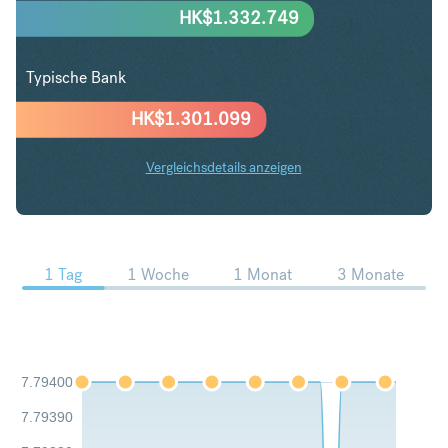
HK$
1.332.749
Typische Bank
HK$
1.301.099
Vergleichsdetails anzeigen
USD in HKD Trends
1 Tag
1 Woche
1 Monat
3 Monate
7.79400
7.79390