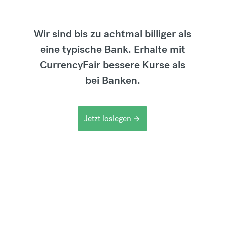
Wir sind bis zu achtmal billiger als
eine typische Bank. Erhalte mit
CurrencyFair bessere Kurse als
bei Banken.
Jetzt loslegen
arrow_forward