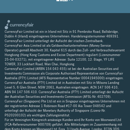
CurrencyFair Limited ist ein in Irland mit Sitz in 91 Pembroke Road, Ballsbridge,
Dublin 4 (Irland) eingetragenes Unternehmen. Handelsregisternummer 469391.
CurrencyFair Limited unterliegt der Aufsicht der irischen Zentralbank.
CurrencyFair Asia Limited ist als Geldwechselunternehmen (Money Service
Operator) gemäß Abschnitt 30, Kapitel 615 durch das Zoll- und Verbrauchsteueramt
Hongkong (Hong Kong Customs and Excise Department) reguliert (Lizenznummer
25-04-03271), mit eingetragener Adresse: Suite 12100, 12. Etage, YF LIFE
TOWER, 33 Lockhart Road, Wan Chai, Hongkong.
CurrencyFair Limited (ARBN 154 043 455) ist bei der Australian Securities and
Investments Commission als Corporate Authorised Representative von CurrencyFair
Australia (PTY) Limited (AFS Representative Number 00041945000) eingetragen.
CurrencyFair Australia (PTY) Limited ist in Australien mit Sitz in Milsons Landing
Level 5, 6 Glen Street, NSW 2061, Australien eingetragen. ACN 147 506 410,
ABN 94 147 506 410. CurrencyFair Australia (PTY) Limited unterliegt der Aufsicht
der Australian Securities and Investments Commission (AFSL-Nr. 402709).
CurrencyFair (Singapore) Pte Ltd ist ein in Singapur eingetragenes Unternehmen mit
der registrierten Adresse 1 Robinson Road #17-00 Aia Tower 048542 und
unterliegt der Aufsicht der Monetary Authority of Singapore (Lizenz-Nr.
PS20200102) als wichtiges Zahlungsinstitut.
Für im Vereinigten Königreich ansässige Kunden wird Ihr Konto von Moorwand Ltd
(FCA-Referenznummer 900709) geführt. Alle Mitteilungen im Zusammenhang mit
dem Konto können an Moorwand Ltd, Fora, 3 Lloyds Avenue, London, EC3N 3DS,