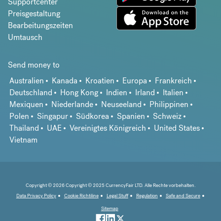
Supportcenter
Preisgestaltung
Bearbeitungszeiten
Umtausch
Send money to
Australien
Kanada
Kroatien
Europa
Frankreich
Deutschland
Hong Kong
Indien
Irland
Italien
Mexiquen
Niederlande
Neuseeland
Philippinen
Polen
Singapur
Südkorea
Spanien
Schweiz
Thailand
UAE
Vereinigtes Königreich
United States
Vietnam
Copyright © 2026 Copyright © 2025 CurrencyFair LTD. Alle Rechte vorbehalten.
Data Privacy Policy
Cookie Richtiline
Legal Stuff
Regulation
Safe and Secure
Sitemap