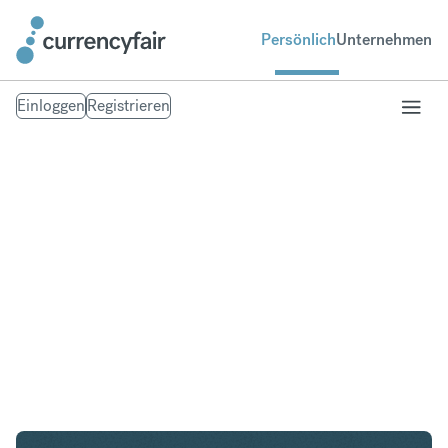
Persönlich
Unternehmen
Einloggen
Registrieren
USD in GBP
Umtausch United States Dollar in British Pound
Sterling