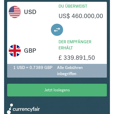
DU ÜBERWEIST
USD
US$
460.000,00
DER EMPFÄNGER
ERHÄLT
GBP
£
339.891,50
1 USD = 0.7389 GBP
Alle Gebühren
inbegriffen
Jetzt loslegens