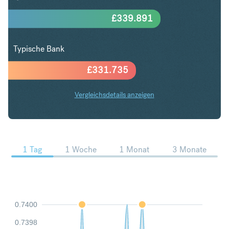
£
339.891
Typische Bank
£
331.735
Vergleichsdetails anzeigen
USD in GBP Trends
1 Tag
1 Woche
1 Monat
3 Monate
0.7400
0.7398