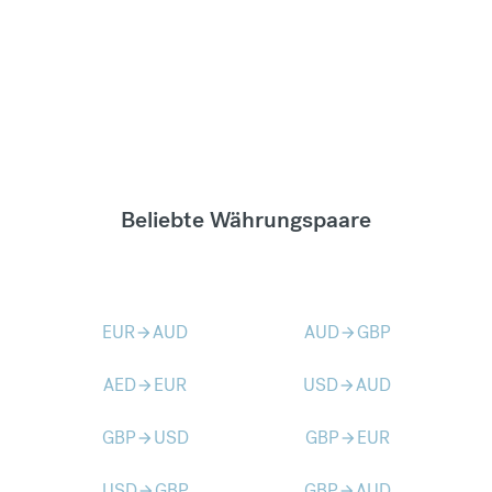
Beliebte Währungspaare
EUR
AUD
AUD
GBP
arrow_forward
arrow_forward
AED
EUR
USD
AUD
arrow_forward
arrow_forward
GBP
USD
GBP
EUR
arrow_forward
arrow_forward
USD
GBP
GBP
AUD
arrow_forward
arrow_forward