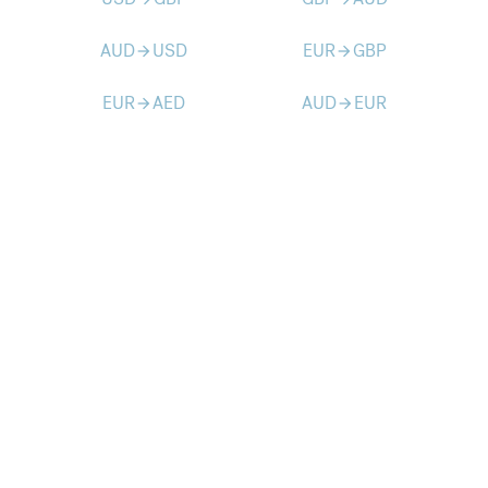
AUD
USD
EUR
GBP
arrow_forward
arrow_forward
EUR
AED
AUD
EUR
arrow_forward
arrow_forward