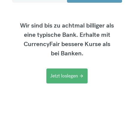
Wir sind bis zu achtmal billiger als
eine typische Bank. Erhalte mit
CurrencyFair bessere Kurse als
bei Banken.
Jetzt loslegen
arrow_forward