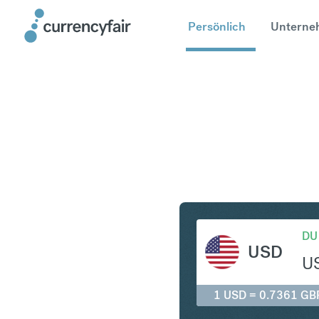
Persönlich
Unterne
USD in G
DU
USD
U
1 USD = 0.7361 GB