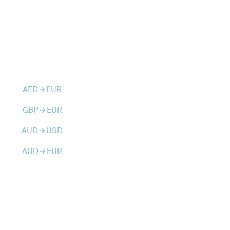
AED
EUR
arrow_forward
GBP
EUR
arrow_forward
AUD
USD
arrow_forward
AUD
EUR
arrow_forward