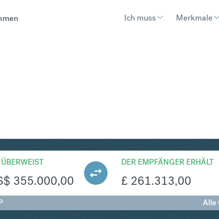
Ich muss
Merkmale
hmen
BP
Umtausch United States Dollar in B
 ÜBERWEIST
DER EMPFÄNGER ERHÄLT
S$
355.000,00
£
261.313,00
P
Alle