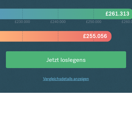
£
261.313
£230.000
£240.000
£250.000
£260.
£
255.056
Jetzt loslegens
Vergleichsdetails anzeigen