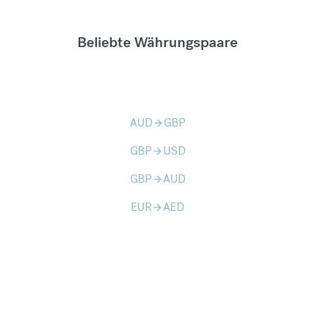
Beliebte Währungspaare
AUD
GBP
arrow_forward
GBP
USD
arrow_forward
GBP
AUD
arrow_forward
EUR
AED
arrow_forward