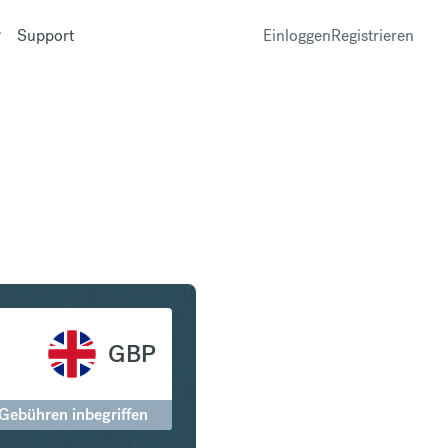
Support
Einloggen
Registrieren
ritish Pound Sterling
GBP
 Gebühren inbegriffen