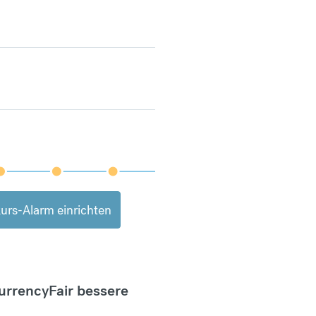
urs-Alarm einrichten
CurrencyFair bessere