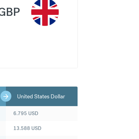
GBP
United States Dollar
6.795
USD
13.588
USD