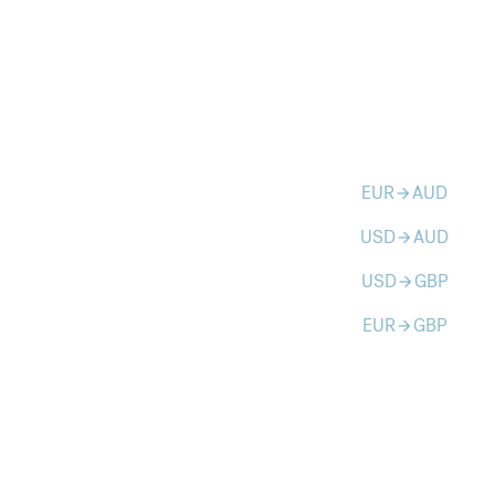
EUR
AUD
arrow_forward
USD
AUD
arrow_forward
USD
GBP
arrow_forward
EUR
GBP
arrow_forward