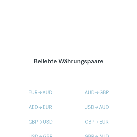
Beliebte Währungspaare
EUR
AUD
AUD
GBP
arrow_forward
arrow_forward
AED
EUR
USD
AUD
arrow_forward
arrow_forward
GBP
USD
GBP
EUR
arrow_forward
arrow_forward
USD
GBP
GBP
AUD
arrow_forward
arrow_forward