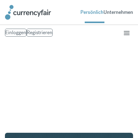
Persönlich
Unternehmen
Einloggen
Registrieren
USD in GBP
Umtausch United States Dollar in British Pound
Sterling