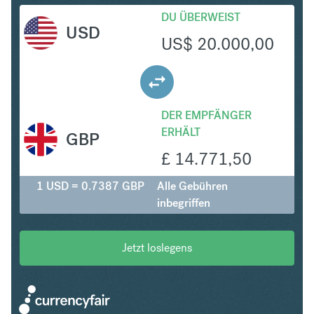
DU ÜBERWEIST
USD
US$
20.000,00
DER EMPFÄNGER
ERHÄLT
GBP
£
14.771,50
1 USD = 0.7387 GBP
Alle Gebühren
inbegriffen
Jetzt loslegens