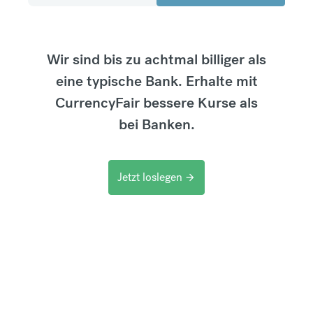
Wir sind bis zu achtmal billiger als
eine typische Bank. Erhalte mit
CurrencyFair bessere Kurse als
bei Banken.
Jetzt loslegen
arrow_forward