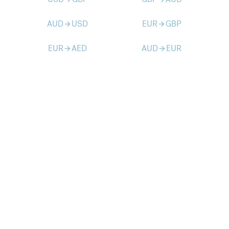
AUD
USD
EUR
GBP
arrow_forward
arrow_forward
EUR
AED
AUD
EUR
arrow_forward
arrow_forward