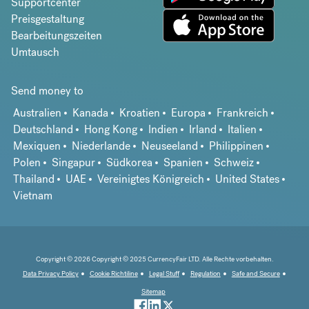
Supportcenter
Preisgestaltung
Bearbeitungszeiten
Umtausch
Send money to
Australien
Kanada
Kroatien
Europa
Frankreich
Deutschland
Hong Kong
Indien
Irland
Italien
Mexiquen
Niederlande
Neuseeland
Philippinen
Polen
Singapur
Südkorea
Spanien
Schweiz
Thailand
UAE
Vereinigtes Königreich
United States
Vietnam
Copyright © 2026 Copyright © 2025 CurrencyFair LTD. Alle Rechte vorbehalten.
Data Privacy Policy
Cookie Richtiline
Legal Stuff
Regulation
Safe and Secure
Sitemap