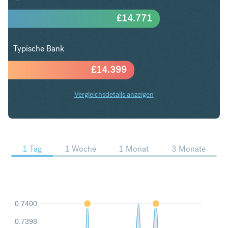
£
14.771
Typische Bank
£
14.399
Vergleichsdetails anzeigen
USD in GBP Trends
1 Tag
1 Woche
1 Monat
3 Monate
0.7400
0.7398