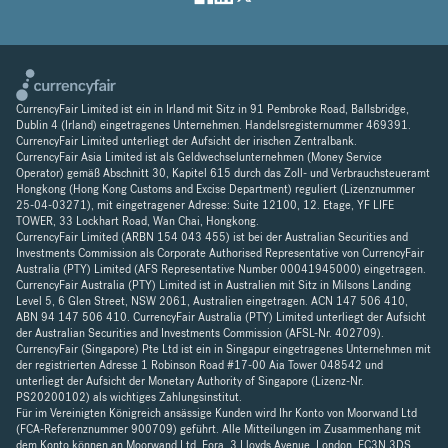
CurrencyFair Limited ist ein in Irland mit Sitz in 91 Pembroke Road, Ballsbridge,
Dublin 4 (Irland) eingetragenes Unternehmen. Handelsregisternummer 469391.
CurrencyFair Limited unterliegt der Aufsicht der irischen Zentralbank.
CurrencyFair Asia Limited ist als Geldwechselunternehmen (Money Service
Operator) gemäß Abschnitt 30, Kapitel 615 durch das Zoll- und Verbrauchsteueramt
Hongkong (Hong Kong Customs and Excise Department) reguliert (Lizenznummer
25-04-03271), mit eingetragener Adresse: Suite 12100, 12. Etage, YF LIFE
TOWER, 33 Lockhart Road, Wan Chai, Hongkong.
CurrencyFair Limited (ARBN 154 043 455) ist bei der Australian Securities and
Investments Commission als Corporate Authorised Representative von CurrencyFair
Australia (PTY) Limited (AFS Representative Number 00041945000) eingetragen.
CurrencyFair Australia (PTY) Limited ist in Australien mit Sitz in Milsons Landing
Level 5, 6 Glen Street, NSW 2061, Australien eingetragen. ACN 147 506 410,
ABN 94 147 506 410. CurrencyFair Australia (PTY) Limited unterliegt der Aufsicht
der Australian Securities and Investments Commission (AFSL-Nr. 402709).
CurrencyFair (Singapore) Pte Ltd ist ein in Singapur eingetragenes Unternehmen mit
der registrierten Adresse 1 Robinson Road #17-00 Aia Tower 048542 und
unterliegt der Aufsicht der Monetary Authority of Singapore (Lizenz-Nr.
PS20200102) als wichtiges Zahlungsinstitut.
Für im Vereinigten Königreich ansässige Kunden wird Ihr Konto von Moorwand Ltd
(FCA-Referenznummer 900709) geführt. Alle Mitteilungen im Zusammenhang mit
dem Konto können an Moorwand Ltd, Fora, 3 Lloyds Avenue, London, EC3N 3DS,