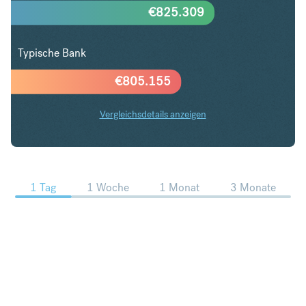
€
825.309
Typische Bank
€
805.155
Vergleichsdetails anzeigen
USD in EUR Trends
1 Tag
1 Woche
1 Monat
3 Monate