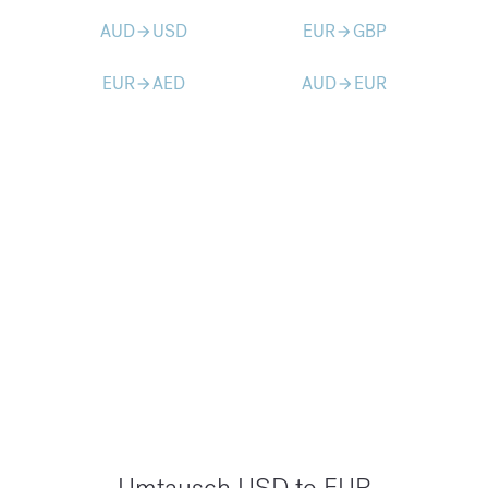
AUD
USD
EUR
GBP
arrow_forward
arrow_forward
EUR
AED
AUD
EUR
arrow_forward
arrow_forward
Umtausch USD to EUR