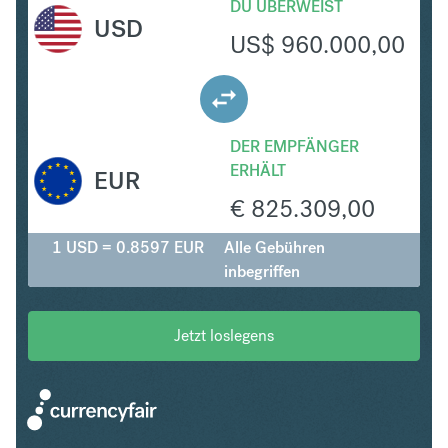
DU ÜBERWEIST
USD
US$
960.000,00
DER EMPFÄNGER
ERHÄLT
EUR
€
825.309,00
1 USD = 0.8597 EUR
Alle Gebühren
inbegriffen
Jetzt loslegens