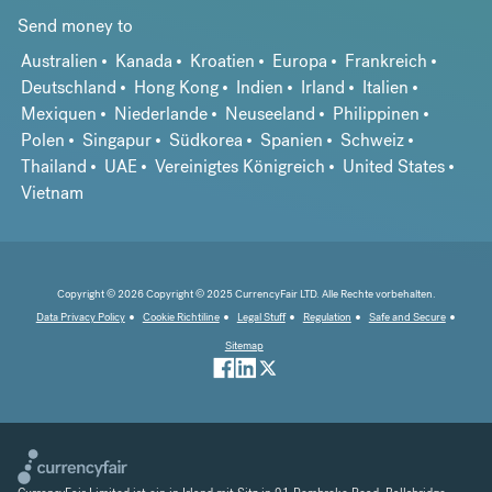
Send money to
Australien
Kanada
Kroatien
Europa
Frankreich
Deutschland
Hong Kong
Indien
Irland
Italien
Mexiquen
Niederlande
Neuseeland
Philippinen
Polen
Singapur
Südkorea
Spanien
Schweiz
Thailand
UAE
Vereinigtes Königreich
United States
Vietnam
Copyright © 2026 Copyright © 2025 CurrencyFair LTD. Alle Rechte vorbehalten.
Data Privacy Policy
Cookie Richtiline
Legal Stuff
Regulation
Safe and Secure
Sitemap