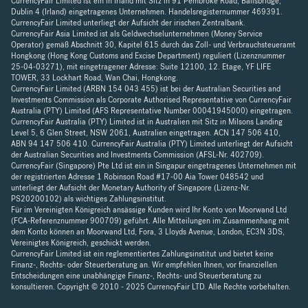
CurrencyFair Limited ist ein in Irland mit Sitz in 91 Pembroke Road, Ballsbridge,
Dublin 4 (Irland) eingetragenes Unternehmen. Handelsregisternummer 469391.
CurrencyFair Limited unterliegt der Aufsicht der irischen Zentralbank.
CurrencyFair Asia Limited ist als Geldwechselunternehmen (Money Service
Operator) gemäß Abschnitt 30, Kapitel 615 durch das Zoll- und Verbrauchsteueramt
Hongkong (Hong Kong Customs and Excise Department) reguliert (Lizenznummer
25-04-03271), mit eingetragener Adresse: Suite 12100, 12. Etage, YF LIFE
TOWER, 33 Lockhart Road, Wan Chai, Hongkong.
CurrencyFair Limited (ARBN 154 043 455) ist bei der Australian Securities and
Investments Commission als Corporate Authorised Representative von CurrencyFair
Australia (PTY) Limited (AFS Representative Number 00041945000) eingetragen.
CurrencyFair Australia (PTY) Limited ist in Australien mit Sitz in Milsons Landing
Level 5, 6 Glen Street, NSW 2061, Australien eingetragen. ACN 147 506 410,
ABN 94 147 506 410. CurrencyFair Australia (PTY) Limited unterliegt der Aufsicht
der Australian Securities and Investments Commission (AFSL-Nr. 402709).
CurrencyFair (Singapore) Pte Ltd ist ein in Singapur eingetragenes Unternehmen mit
der registrierten Adresse 1 Robinson Road #17-00 Aia Tower 048542 und
unterliegt der Aufsicht der Monetary Authority of Singapore (Lizenz-Nr.
PS20200102) als wichtiges Zahlungsinstitut.
Für im Vereinigten Königreich ansässige Kunden wird Ihr Konto von Moorwand Ltd
(FCA-Referenznummer 900709) geführt. Alle Mitteilungen im Zusammenhang mit
dem Konto können an Moorwand Ltd, Fora, 3 Lloyds Avenue, London, EC3N 3DS,
Vereinigtes Königreich, geschickt werden.
CurrencyFair Limited ist ein reglementiertes Zahlungsinstitut und bietet keine
Finanz-, Rechts- oder Steuerberatung an. Wir empfehlen Ihnen, vor finanziellen
Entscheidungen eine unabhängige Finanz-, Rechts- und Steuerberatung zu
konsultieren. Copyright © 2010 - 2025 CurrencyFair LTD. Alle Rechte vorbehalten.