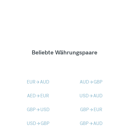
Beliebte Währungspaare
EUR
AUD
AUD
GBP
arrow_forward
arrow_forward
AED
EUR
USD
AUD
arrow_forward
arrow_forward
GBP
USD
GBP
EUR
arrow_forward
arrow_forward
USD
GBP
GBP
AUD
arrow_forward
arrow_forward