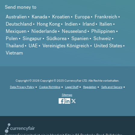
Send money to
Australien
Kanada
Kroatien
Europa
Frankreich
Deutschland
Hong Kong
Indien
Irland
Italien
Mexiquen
Niederlande
Neuseeland
Philippinen
Polen
Singapur
Südkorea
Spanien
Schweiz
Thailand
UAE
Vereinigtes Königreich
United States
Vietnam
Copyright © 2026 Copyright © 2025 CurrencyFair LTD. Alle Rechte vorbehalten.
Data Privacy Policy
Cookie Richtiline
Legal Stuff
Regulation
Safe and Secure
Sitemap