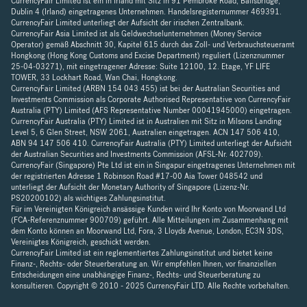
CurrencyFair Limited ist ein in Irland mit Sitz in 91 Pembroke Road, Ballsbridge,
Dublin 4 (Irland) eingetragenes Unternehmen. Handelsregisternummer 469391.
CurrencyFair Limited unterliegt der Aufsicht der irischen Zentralbank.
CurrencyFair Asia Limited ist als Geldwechselunternehmen (Money Service
Operator) gemäß Abschnitt 30, Kapitel 615 durch das Zoll- und Verbrauchsteueramt
Hongkong (Hong Kong Customs and Excise Department) reguliert (Lizenznummer
25-04-03271), mit eingetragener Adresse: Suite 12100, 12. Etage, YF LIFE
TOWER, 33 Lockhart Road, Wan Chai, Hongkong.
CurrencyFair Limited (ARBN 154 043 455) ist bei der Australian Securities and
Investments Commission als Corporate Authorised Representative von CurrencyFair
Australia (PTY) Limited (AFS Representative Number 00041945000) eingetragen.
CurrencyFair Australia (PTY) Limited ist in Australien mit Sitz in Milsons Landing
Level 5, 6 Glen Street, NSW 2061, Australien eingetragen. ACN 147 506 410,
ABN 94 147 506 410. CurrencyFair Australia (PTY) Limited unterliegt der Aufsicht
der Australian Securities and Investments Commission (AFSL-Nr. 402709).
CurrencyFair (Singapore) Pte Ltd ist ein in Singapur eingetragenes Unternehmen mit
der registrierten Adresse 1 Robinson Road #17-00 Aia Tower 048542 und
unterliegt der Aufsicht der Monetary Authority of Singapore (Lizenz-Nr.
PS20200102) als wichtiges Zahlungsinstitut.
Für im Vereinigten Königreich ansässige Kunden wird Ihr Konto von Moorwand Ltd
(FCA-Referenznummer 900709) geführt. Alle Mitteilungen im Zusammenhang mit
dem Konto können an Moorwand Ltd, Fora, 3 Lloyds Avenue, London, EC3N 3DS,
Vereinigtes Königreich, geschickt werden.
CurrencyFair Limited ist ein reglementiertes Zahlungsinstitut und bietet keine
Finanz-, Rechts- oder Steuerberatung an. Wir empfehlen Ihnen, vor finanziellen
Entscheidungen eine unabhängige Finanz-, Rechts- und Steuerberatung zu
konsultieren. Copyright © 2010 - 2025 CurrencyFair LTD. Alle Rechte vorbehalten.