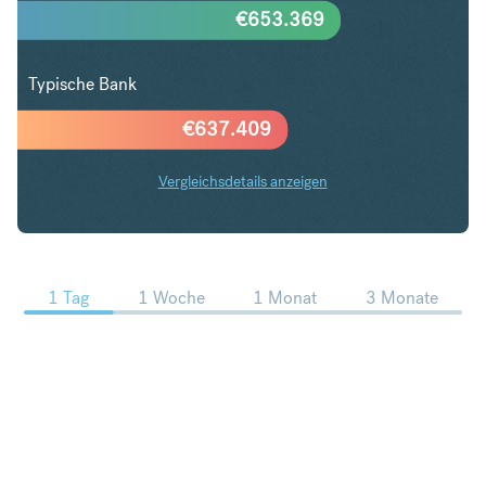
€
653.369
Typische Bank
€
637.409
Vergleichsdetails anzeigen
USD in EUR Trends
1 Tag
1 Woche
1 Monat
3 Monate