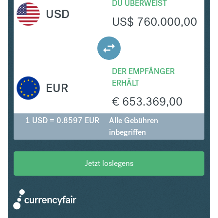
DU ÜBERWEIST
USD
US$
760.000,00
DER EMPFÄNGER
ERHÄLT
EUR
€
653.369,00
1 USD = 0.8597 EUR
Alle Gebühren
inbegriffen
Jetzt loslegens