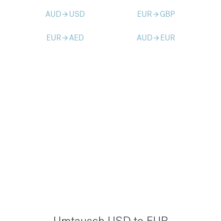
AUD
USD
EUR
GBP
arrow_forward
arrow_forward
EUR
AED
AUD
EUR
arrow_forward
arrow_forward
Umtausch USD to EUR