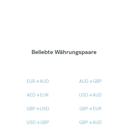
Beliebte Währungspaare
EUR
AUD
AUD
GBP
arrow_forward
arrow_forward
AED
EUR
USD
AUD
arrow_forward
arrow_forward
GBP
USD
GBP
EUR
arrow_forward
arrow_forward
USD
GBP
GBP
AUD
arrow_forward
arrow_forward