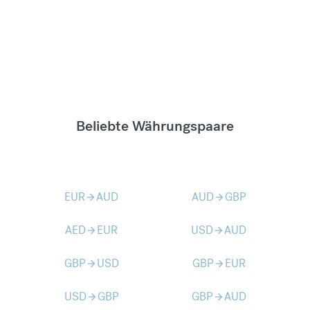
Beliebte Währungspaare
EUR
AUD
AUD
GBP
arrow_forward
arrow_forward
AED
EUR
USD
AUD
arrow_forward
arrow_forward
GBP
USD
GBP
EUR
arrow_forward
arrow_forward
USD
GBP
GBP
AUD
arrow_forward
arrow_forward