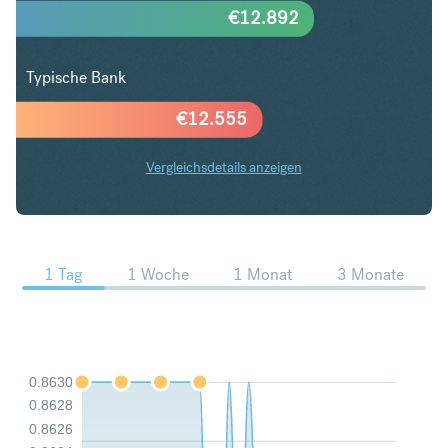
€
12.892
Typische Bank
€
12.555
Vergleichsdetails anzeigen
USD in EUR Trends
1 Tag
1 Woche
1 Monat
3 Monate
0.8630
0.8628
0.8626