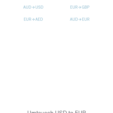
AUD
USD
EUR
GBP
arrow_forward
arrow_forward
EUR
AED
AUD
EUR
arrow_forward
arrow_forward
Umtausch USD to EUR