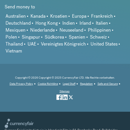
Send money to
Australien
Kanada
Kroatien
Europa
Frankreich
Deutschland
Hong Kong
Indien
Irland
Italien
Mexiquen
Niederlande
Neuseeland
Philippinen
Polen
Singapur
Südkorea
Spanien
Schweiz
Thailand
UAE
Vereinigtes Königreich
United States
Vietnam
Copyright © 2026 Copyright © 2025 CurrencyFair LTD. Alle Rechte vorbehalten.
Data Privacy Policy
Cookie Richtiline
Legal Stuff
Regulation
Safe and Secure
Sitemap