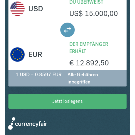
DU ÜBERWEIST
USD
US$
15.000,00
DER EMPFÄNGER
ERHÄLT
EUR
€
12.892,50
1 USD = 0.8597 EUR
Alle Gebühren
inbegriffen
Jetzt loslegens