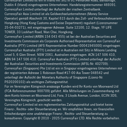
CurrencyFair Limited ist ein in Irland mit Sitz in 91 Pembroke Road, Ballsbridge,
Dublin 4 (Irland) eingetragenes Unternehmen. Handelsregisternummer 469391.
CurrencyFair Limited unterliegt der Aufsicht der irischen Zentralbank.
CurrencyFair Asia Limited ist als Geldwechselunternehmen (Money Service
Operator) gemäß Abschnitt 30, Kapitel 615 durch das Zoll- und Verbrauchsteueramt
Hongkong (Hong Kong Customs and Excise Department) reguliert (Lizenznummer
25-04-03271), mit eingetragener Adresse: Suite 12100, 12. Etage, YF LIFE
TOWER, 33 Lockhart Road, Wan Chai, Hongkong.
CurrencyFair Limited (ARBN 154 043 455) ist bei der Australian Securities and
Investments Commission als Corporate Authorised Representative von CurrencyFair
Australia (PTY) Limited (AFS Representative Number 00041945000) eingetragen.
CurrencyFair Australia (PTY) Limited ist in Australien mit Sitz in Milsons Landing
Level 5, 6 Glen Street, NSW 2061, Australien eingetragen. ACN 147 506 410,
ABN 94 147 506 410. CurrencyFair Australia (PTY) Limited unterliegt der Aufsicht
der Australian Securities and Investments Commission (AFSL-Nr. 402709).
CurrencyFair (Singapore) Pte Ltd ist ein in Singapur eingetragenes Unternehmen mit
der registrierten Adresse 1 Robinson Road #17-00 Aia Tower 048542 und
unterliegt der Aufsicht der Monetary Authority of Singapore (Lizenz-Nr.
PS20200102) als wichtiges Zahlungsinstitut.
Für im Vereinigten Königreich ansässige Kunden wird Ihr Konto von Moorwand Ltd
(FCA-Referenznummer 900709) geführt. Alle Mitteilungen im Zusammenhang mit
dem Konto können an Moorwand Ltd, Fora, 3 Lloyds Avenue, London, EC3N 3DS,
Vereinigtes Königreich, geschickt werden.
CurrencyFair Limited ist ein reglementiertes Zahlungsinstitut und bietet keine
Finanz-, Rechts- oder Steuerberatung an. Wir empfehlen Ihnen, vor finanziellen
Entscheidungen eine unabhängige Finanz-, Rechts- und Steuerberatung zu
konsultieren. Copyright © 2010 - 2025 CurrencyFair LTD. Alle Rechte vorbehalten.