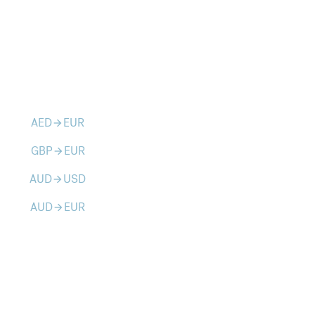
AED
EUR
arrow_forward
GBP
EUR
arrow_forward
AUD
USD
arrow_forward
AUD
EUR
arrow_forward