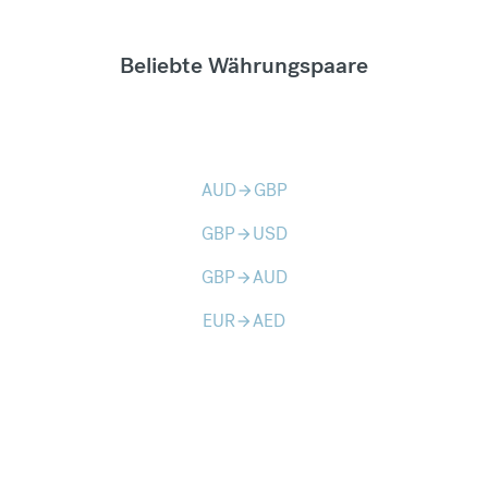
Beliebte Währungspaare
AUD
GBP
arrow_forward
GBP
USD
arrow_forward
GBP
AUD
arrow_forward
EUR
AED
arrow_forward