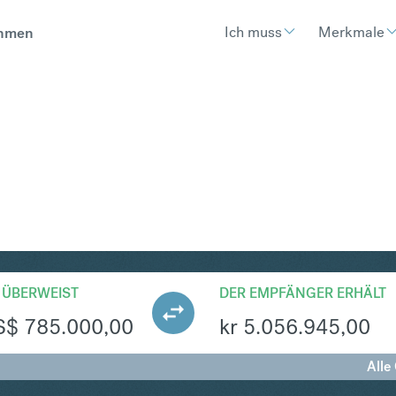
Ich muss
Merkmale
hmen
KK
Umtausch United States Doll
 ÜBERWEIST
DER EMPFÄNGER ERHÄLT
S$
785.000,00
kr
5.056.945,00
Alle