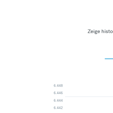
Zeige hist
6.448
6.446
6.444
6.442