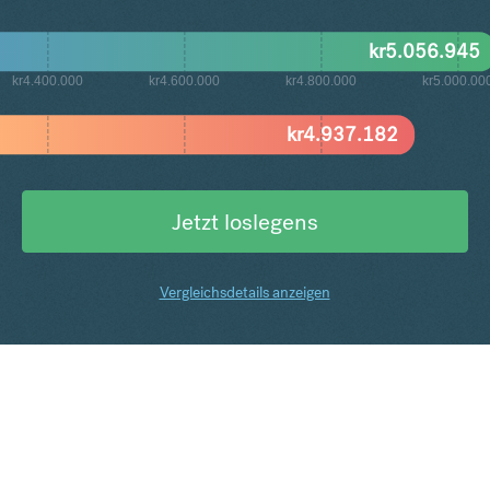
kr
5.056.945
kr4.400.000
kr4.600.000
kr4.800.000
kr5.000.00
kr
4.937.182
Jetzt loslegens
Vergleichsdetails anzeigen