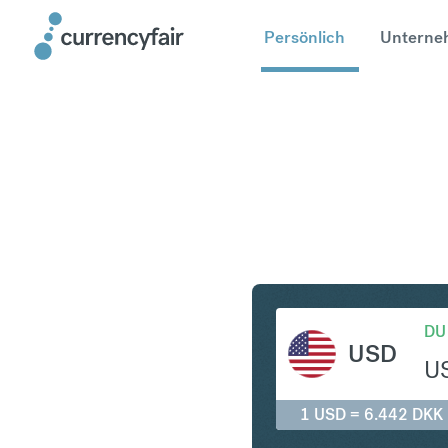
Persönlich
Unterne
USD in D
DU
USD
U
1 USD = 6.442 DKK