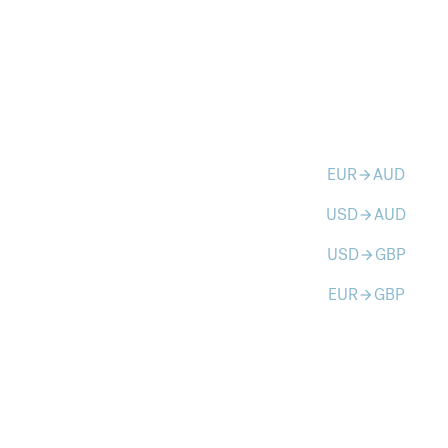
EUR
AUD
arrow_forward
USD
AUD
arrow_forward
USD
GBP
arrow_forward
EUR
GBP
arrow_forward