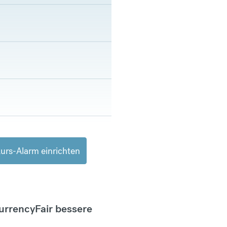
urs-Alarm einrichten
CurrencyFair bessere