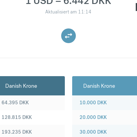
1 USD = 6.442 DKK
Aktualisiert am
11:14
Danish Krone
Danish Krone
64.395
DKK
10.000
DKK
128.815
DKK
20.000
DKK
193.235
DKK
30.000
DKK