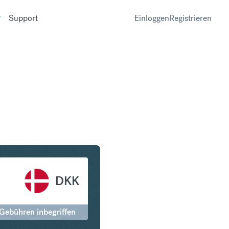
Support
Einloggen
Registrieren
ar in Dänische Krone
DKK
 Gebühren inbegriffen