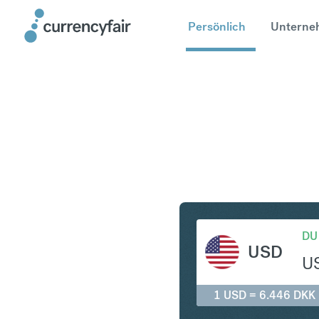
Persönlich
Unterne
USD in D
DU
USD
U
1 USD = 6.446 DKK