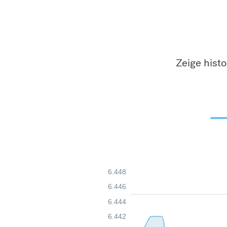
Zeige hist
6.448
6.446
6.444
6.442