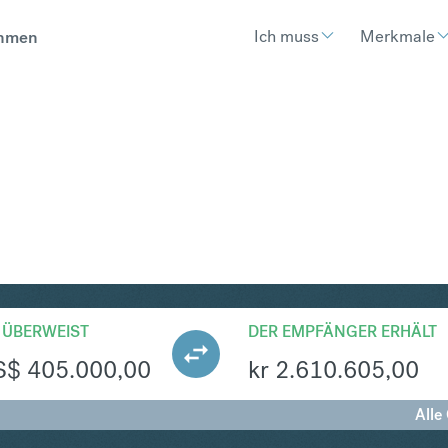
Ich muss
Merkmale
hmen
KK
Umtausch United States Doll
 ÜBERWEIST
DER EMPFÄNGER ERHÄLT
S$
405.000,00
kr
2.610.605,00
Alle