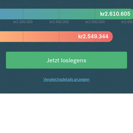
kr
2.610.605
kr2.300.000
kr2.400.000
kr2.500.000
kr2.60
kr
2.549.344
Jetzt loslegens
Vergleichsdetails anzeigen