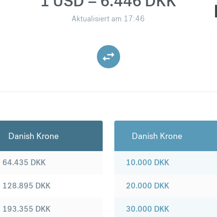
1 USD = 6.446 DKK
Aktualisiert am
17:46
Danish Krone
Danish Krone
64.435
DKK
10.000
DKK
128.895
DKK
20.000
DKK
193.355
DKK
30.000
DKK