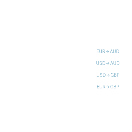
EUR
AUD
arrow_forward
USD
AUD
arrow_forward
USD
GBP
arrow_forward
EUR
GBP
arrow_forward