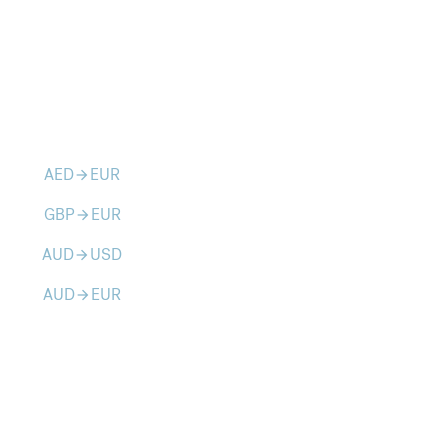
AED
EUR
arrow_forward
GBP
EUR
arrow_forward
AUD
USD
arrow_forward
AUD
EUR
arrow_forward