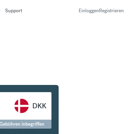
Support
Einloggen
Registrieren
ar in Dänische Krone
DKK
 Gebühren inbegriffen