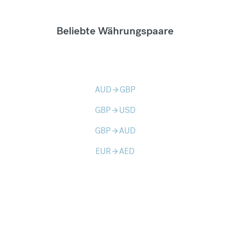
Beliebte Währungspaare
AUD
GBP
arrow_forward
GBP
USD
arrow_forward
GBP
AUD
arrow_forward
EUR
AED
arrow_forward