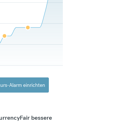
urs-Alarm einrichten
CurrencyFair bessere