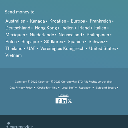
Send money to
Australien
Kanada
Kroatien
Europa
Frankreich
Deutschland
Hong Kong
Indien
Irland
Italien
Mexiquen
Niederlande
Neuseeland
Philippinen
Polen
Singapur
Südkorea
Spanien
Schweiz
Thailand
UAE
Vereinigtes Königreich
United States
Vietnam
Copyright © 2026 Copyright © 2025 CurrencyFair LTD. Alle Rechte vorbehalten.
Data Privacy Policy
Cookie Richtiline
Legal Stuff
Regulation
Safe and Secure
Sitemap