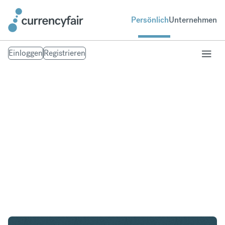
Persönlich
Unternehmen
Einloggen
Registrieren
USD in CZK
Umtausch United States Dollar in Tschechische
Krone