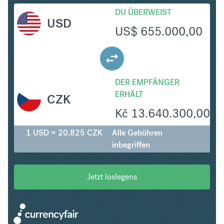
DU ÜBERWEIST
USD
US$
655.000,00
DER EMPFÄNGER
ERHÄLT
CZK
Kč
13.640.300,00
1 USD = 20.825 CZK
Alle Gebühren
inbegriffen
Jetzt loslegens