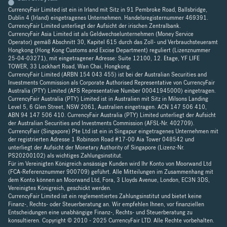
CurrencyFair Limited ist ein in Irland mit Sitz in 91 Pembroke Road, Ballsbridge,
Dublin 4 (Irland) eingetragenes Unternehmen. Handelsregisternummer 469391.
CurrencyFair Limited unterliegt der Aufsicht der irischen Zentralbank.
CurrencyFair Asia Limited ist als Geldwechselunternehmen (Money Service
Operator) gemäß Abschnitt 30, Kapitel 615 durch das Zoll- und Verbrauchsteueramt
Hongkong (Hong Kong Customs and Excise Department) reguliert (Lizenznummer
25-04-03271), mit eingetragener Adresse: Suite 12100, 12. Etage, YF LIFE
TOWER, 33 Lockhart Road, Wan Chai, Hongkong.
CurrencyFair Limited (ARBN 154 043 455) ist bei der Australian Securities and
Investments Commission als Corporate Authorised Representative von CurrencyFair
Australia (PTY) Limited (AFS Representative Number 00041945000) eingetragen.
CurrencyFair Australia (PTY) Limited ist in Australien mit Sitz in Milsons Landing
Level 5, 6 Glen Street, NSW 2061, Australien eingetragen. ACN 147 506 410,
ABN 94 147 506 410. CurrencyFair Australia (PTY) Limited unterliegt der Aufsicht
der Australian Securities and Investments Commission (AFSL-Nr. 402709).
CurrencyFair (Singapore) Pte Ltd ist ein in Singapur eingetragenes Unternehmen mit
der registrierten Adresse 1 Robinson Road #17-00 Aia Tower 048542 und
unterliegt der Aufsicht der Monetary Authority of Singapore (Lizenz-Nr.
PS20200102) als wichtiges Zahlungsinstitut.
Für im Vereinigten Königreich ansässige Kunden wird Ihr Konto von Moorwand Ltd
(FCA-Referenznummer 900709) geführt. Alle Mitteilungen im Zusammenhang mit
dem Konto können an Moorwand Ltd, Fora, 3 Lloyds Avenue, London, EC3N 3DS,
Vereinigtes Königreich, geschickt werden.
CurrencyFair Limited ist ein reglementiertes Zahlungsinstitut und bietet keine
Finanz-, Rechts- oder Steuerberatung an. Wir empfehlen Ihnen, vor finanziellen
Entscheidungen eine unabhängige Finanz-, Rechts- und Steuerberatung zu
konsultieren. Copyright © 2010 - 2025 CurrencyFair LTD. Alle Rechte vorbehalten.