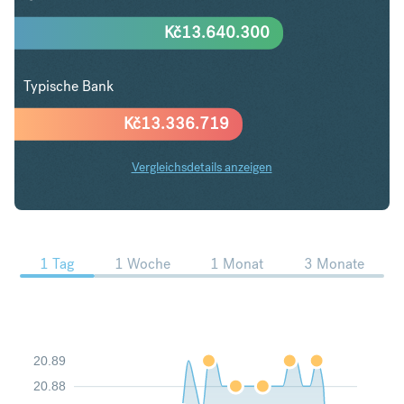
Kč
13.640.300
Typische Bank
Kč
13.336.719
Vergleichsdetails anzeigen
USD in CZK Trends
1 Tag
1 Woche
1 Monat
3 Monate
20.89
20.88