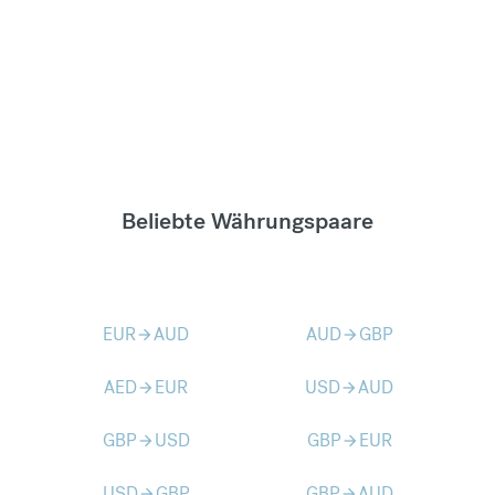
Beliebte Währungspaare
EUR
AUD
AUD
GBP
arrow_forward
arrow_forward
AED
EUR
USD
AUD
arrow_forward
arrow_forward
GBP
USD
GBP
EUR
arrow_forward
arrow_forward
USD
GBP
GBP
AUD
arrow_forward
arrow_forward