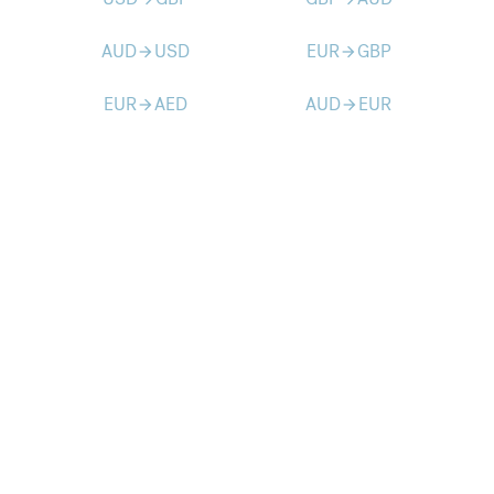
AUD
USD
EUR
GBP
arrow_forward
arrow_forward
EUR
AED
AUD
EUR
arrow_forward
arrow_forward