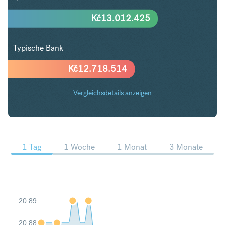
Kč
13.012.425
Typische Bank
Kč
12.718.514
Vergleichsdetails anzeigen
USD in CZK Trends
1 Tag
1 Woche
1 Monat
3 Monate
20.89
20.88