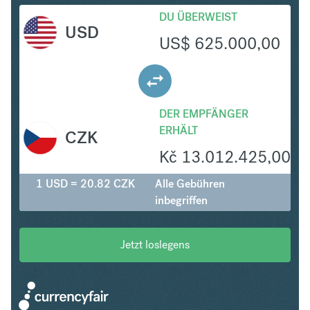
DU ÜBERWEIST
USD
US$
625.000,00
DER EMPFÄNGER
ERHÄLT
CZK
Kč
13.012.425,00
1 USD = 20.82 CZK
Alle Gebühren
inbegriffen
Jetzt loslegens