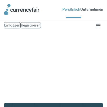
Persönlich
Unternehmen
Einloggen
Registrieren
USD in CZK
Umtausch United States Dollar in Tschechische
Krone