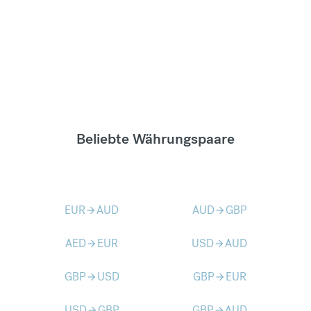
Beliebte Währungspaare
EUR
AUD
AUD
GBP
arrow_forward
arrow_forward
AED
EUR
USD
AUD
arrow_forward
arrow_forward
GBP
USD
GBP
EUR
arrow_forward
arrow_forward
USD
GBP
GBP
AUD
arrow_forward
arrow_forward