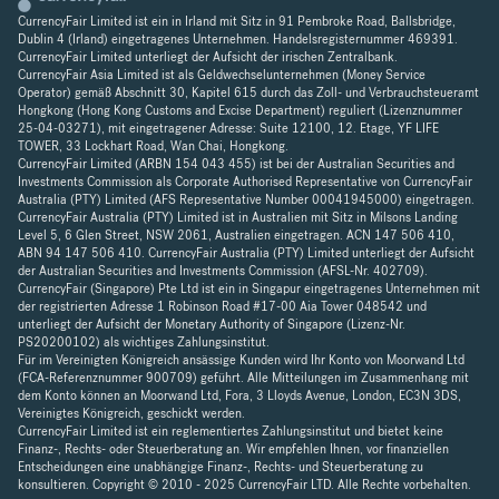
CurrencyFair Limited ist ein in Irland mit Sitz in 91 Pembroke Road, Ballsbridge,
Dublin 4 (Irland) eingetragenes Unternehmen. Handelsregisternummer 469391.
CurrencyFair Limited unterliegt der Aufsicht der irischen Zentralbank.
CurrencyFair Asia Limited ist als Geldwechselunternehmen (Money Service
Operator) gemäß Abschnitt 30, Kapitel 615 durch das Zoll- und Verbrauchsteueramt
Hongkong (Hong Kong Customs and Excise Department) reguliert (Lizenznummer
25-04-03271), mit eingetragener Adresse: Suite 12100, 12. Etage, YF LIFE
TOWER, 33 Lockhart Road, Wan Chai, Hongkong.
CurrencyFair Limited (ARBN 154 043 455) ist bei der Australian Securities and
Investments Commission als Corporate Authorised Representative von CurrencyFair
Australia (PTY) Limited (AFS Representative Number 00041945000) eingetragen.
CurrencyFair Australia (PTY) Limited ist in Australien mit Sitz in Milsons Landing
Level 5, 6 Glen Street, NSW 2061, Australien eingetragen. ACN 147 506 410,
ABN 94 147 506 410. CurrencyFair Australia (PTY) Limited unterliegt der Aufsicht
der Australian Securities and Investments Commission (AFSL-Nr. 402709).
CurrencyFair (Singapore) Pte Ltd ist ein in Singapur eingetragenes Unternehmen mit
der registrierten Adresse 1 Robinson Road #17-00 Aia Tower 048542 und
unterliegt der Aufsicht der Monetary Authority of Singapore (Lizenz-Nr.
PS20200102) als wichtiges Zahlungsinstitut.
Für im Vereinigten Königreich ansässige Kunden wird Ihr Konto von Moorwand Ltd
(FCA-Referenznummer 900709) geführt. Alle Mitteilungen im Zusammenhang mit
dem Konto können an Moorwand Ltd, Fora, 3 Lloyds Avenue, London, EC3N 3DS,
Vereinigtes Königreich, geschickt werden.
CurrencyFair Limited ist ein reglementiertes Zahlungsinstitut und bietet keine
Finanz-, Rechts- oder Steuerberatung an. Wir empfehlen Ihnen, vor finanziellen
Entscheidungen eine unabhängige Finanz-, Rechts- und Steuerberatung zu
konsultieren. Copyright © 2010 - 2025 CurrencyFair LTD. Alle Rechte vorbehalten.