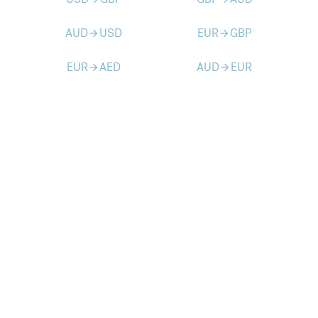
AUD
USD
EUR
GBP
arrow_forward
arrow_forward
EUR
AED
AUD
EUR
arrow_forward
arrow_forward