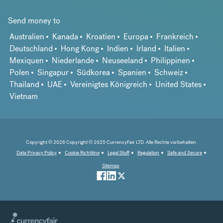
Send money to
Australien
Kanada
Kroatien
Europa
Frankreich
Deutschland
Hong Kong
Indien
Irland
Italien
Mexiquen
Niederlande
Neuseeland
Philippinen
Polen
Singapur
Südkorea
Spanien
Schweiz
Thailand
UAE
Vereinigtes Königreich
United States
Vietnam
Copyright © 2026 Copyright © 2025 CurrencyFair LTD. Alle Rechte vorbehalten.
Data Privacy Policy
Cookie Richtiline
Legal Stuff
Regulation
Safe and Secure
Sitemap