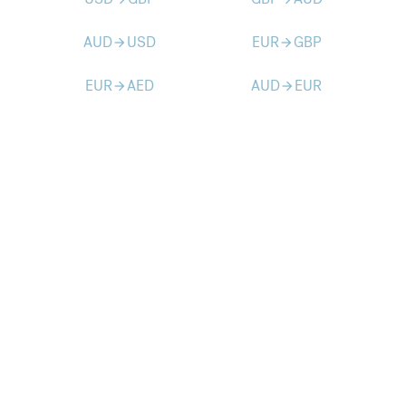
AUD
USD
EUR
GBP
arrow_forward
arrow_forward
EUR
AED
AUD
EUR
arrow_forward
arrow_forward