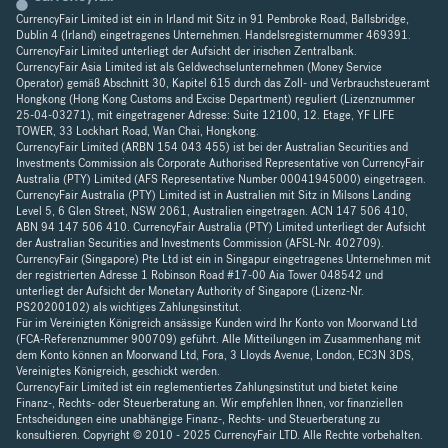
CurrencyFair Limited ist ein in Irland mit Sitz in 91 Pembroke Road, Ballsbridge,
Dublin 4 (Irland) eingetragenes Unternehmen. Handelsregisternummer 469391.
CurrencyFair Limited unterliegt der Aufsicht der irischen Zentralbank.
CurrencyFair Asia Limited ist als Geldwechselunternehmen (Money Service
Operator) gemäß Abschnitt 30, Kapitel 615 durch das Zoll- und Verbrauchsteueramt
Hongkong (Hong Kong Customs and Excise Department) reguliert (Lizenznummer
25-04-03271), mit eingetragener Adresse: Suite 12100, 12. Etage, YF LIFE
TOWER, 33 Lockhart Road, Wan Chai, Hongkong.
CurrencyFair Limited (ARBN 154 043 455) ist bei der Australian Securities and
Investments Commission als Corporate Authorised Representative von CurrencyFair
Australia (PTY) Limited (AFS Representative Number 00041945000) eingetragen.
CurrencyFair Australia (PTY) Limited ist in Australien mit Sitz in Milsons Landing
Level 5, 6 Glen Street, NSW 2061, Australien eingetragen. ACN 147 506 410,
ABN 94 147 506 410. CurrencyFair Australia (PTY) Limited unterliegt der Aufsicht
der Australian Securities and Investments Commission (AFSL-Nr. 402709).
CurrencyFair (Singapore) Pte Ltd ist ein in Singapur eingetragenes Unternehmen mit
der registrierten Adresse 1 Robinson Road #17-00 Aia Tower 048542 und
unterliegt der Aufsicht der Monetary Authority of Singapore (Lizenz-Nr.
PS20200102) als wichtiges Zahlungsinstitut.
Für im Vereinigten Königreich ansässige Kunden wird Ihr Konto von Moorwand Ltd
(FCA-Referenznummer 900709) geführt. Alle Mitteilungen im Zusammenhang mit
dem Konto können an Moorwand Ltd, Fora, 3 Lloyds Avenue, London, EC3N 3DS,
Vereinigtes Königreich, geschickt werden.
CurrencyFair Limited ist ein reglementiertes Zahlungsinstitut und bietet keine
Finanz-, Rechts- oder Steuerberatung an. Wir empfehlen Ihnen, vor finanziellen
Entscheidungen eine unabhängige Finanz-, Rechts- und Steuerberatung zu
konsultieren. Copyright © 2010 - 2025 CurrencyFair LTD. Alle Rechte vorbehalten.