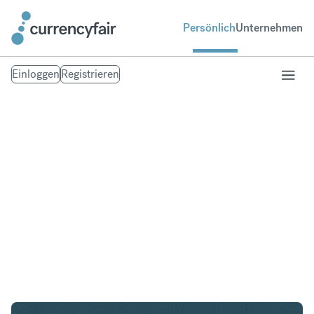
Persönlich
Unternehmen
Einloggen
Registrieren
USD in CZK
Umtausch United States Dollar in Tschechische
Krone