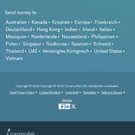
Send money to
Australien
Kanada
Kroatien
Europa
Frankreich
Deutschland
Hong Kong
Indien
Irland
Italien
Mexiquen
Niederlande
Neuseeland
Philippinen
Polen
Singapur
Südkorea
Spanien
Schweiz
Thailand
UAE
Vereinigtes Königreich
United States
Vietnam
Copyright © 2026 Copyright © 2025 CurrencyFair LTD. Alle Rechte vorbehalten.
Data Privacy Policy
Cookie Richtiline
Legal Stuff
Regulation
Safe and Secure
Sitemap