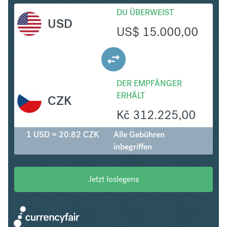
DU ÜBERWEIST
USD
US$
15.000,00
DER EMPFÄNGER
ERHÄLT
CZK
Kč
312.225,00
1 USD = 20.82 CZK
Alle Gebühren
inbegriffen
Jetzt loslegens