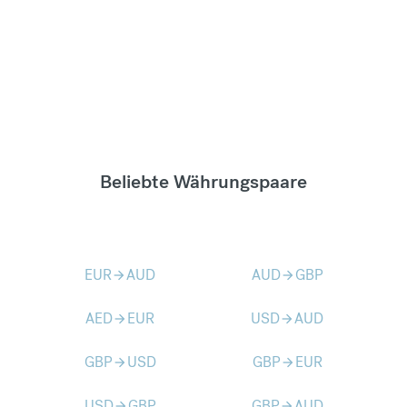
Beliebte Währungspaare
EUR
AUD
AUD
GBP
arrow_forward
arrow_forward
AED
EUR
USD
AUD
arrow_forward
arrow_forward
GBP
USD
GBP
EUR
arrow_forward
arrow_forward
USD
GBP
GBP
AUD
arrow_forward
arrow_forward