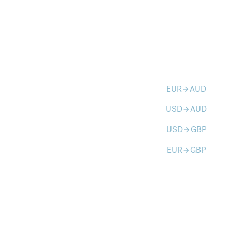
EUR
AUD
arrow_forward
USD
AUD
arrow_forward
USD
GBP
arrow_forward
EUR
GBP
arrow_forward