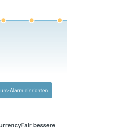
urs-Alarm einrichten
CurrencyFair bessere