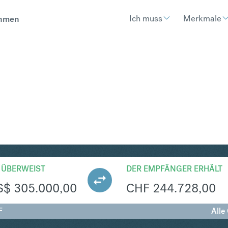
Ich muss
Merkmale
hmen
HF
Umtausch United States Dollar
 ÜBERWEIST
DER EMPFÄNGER ERHÄLT
S$
305.000,00
CHF
244.728,00
F
Alle