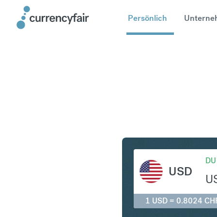
Persönlich
Unterne
USD in C
DU
USD
U
1 USD = 0.8024 CH