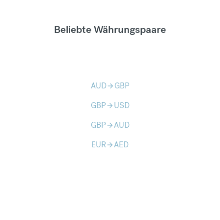
Beliebte Währungspaare
AUD
GBP
arrow_forward
GBP
USD
arrow_forward
GBP
AUD
arrow_forward
EUR
AED
arrow_forward