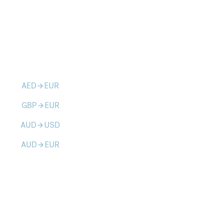
AED
EUR
arrow_forward
GBP
EUR
arrow_forward
AUD
USD
arrow_forward
AUD
EUR
arrow_forward