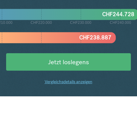
CHF
244.728
10.000
CHF220.000
CHF230.000
CHF240.000
CHF
238.887
Jetzt loslegens
Vergleichsdetails anzeigen