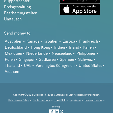
Supportcenter
Preisgestaltung
Bearbeitungszeiten
Umtausch
Send money to
Australien
Kanada
Kroatien
Europa
Frankreich
Deutschland
Hong Kong
Indien
Irland
Italien
Mexiquen
Niederlande
Neuseeland
Philippinen
Polen
Singapur
Südkorea
Spanien
Schweiz
Thailand
UAE
Vereinigtes Königreich
United States
Vietnam
Copyright © 2026 Copyright © 2025 CurrencyFair LTD. Alle Rechte vorbehalten.
Data Privacy Policy
Cookie Richtiline
Legal Stuff
Regulation
Safe and Secure
Sitemap