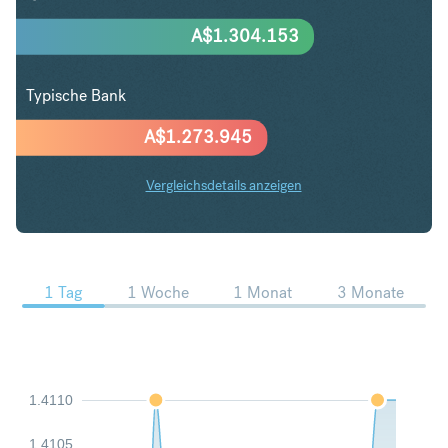
A$
1.304.153
Typische Bank
A$
1.273.945
Vergleichsdetails anzeigen
USD in AUD Trends
1 Tag
1 Woche
1 Monat
3 Monate
1.4110
1.4105