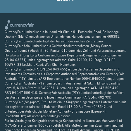
CurrencyFair Limited ist ein in Irland mit Sitz in 91 Pembroke Road, Ballsbridge,
Dublin 4 (Irland) eingetragenes Unternehmen. Handelsregisternummer 469391.
CurrencyFair Limited unterliegt der Aufsicht der irischen Zentralbank.
CurrencyFair Asia Limited ist als Geldwechselunternehmen (Money Service
Operator) gemäß Abschnitt 30, Kapitel 615 durch das Zoll- und Verbrauchsteueramt
Hongkong (Hong Kong Customs and Excise Department) reguliert (Lizenznummer
25-04-03271), mit eingetragener Adresse: Suite 12100, 12. Etage, YF LIFE
TOWER, 33 Lockhart Road, Wan Chai, Hongkong.
CurrencyFair Limited (ARBN 154 043 455) ist bei der Australian Securities and
Investments Commission als Corporate Authorised Representative von CurrencyFair
Australia (PTY) Limited (AFS Representative Number 00041945000) eingetragen.
CurrencyFair Australia (PTY) Limited ist in Australien mit Sitz in Milsons Landing
Level 5, 6 Glen Street, NSW 2061, Australien eingetragen. ACN 147 506 410,
ABN 94 147 506 410. CurrencyFair Australia (PTY) Limited unterliegt der Aufsicht
der Australian Securities and Investments Commission (AFSL-Nr. 402709).
CurrencyFair (Singapore) Pte Ltd ist ein in Singapur eingetragenes Unternehmen mit
der registrierten Adresse 1 Robinson Road #17-00 Aia Tower 048542 und
unterliegt der Aufsicht der Monetary Authority of Singapore (Lizenz-Nr.
PS20200102) als wichtiges Zahlungsinstitut.
Für im Vereinigten Königreich ansässige Kunden wird Ihr Konto von Moorwand Ltd
(FCA-Referenznummer 900709) geführt. Alle Mitteilungen im Zusammenhang mit
dem Konto können an Moorwand Ltd, Fora, 3 Lloyds Avenue, London, EC3N 3DS,