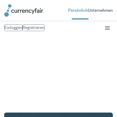
Persönlich
Unternehmen
Einloggen
Registrieren
USD in AUD
Umtausch United States Dollar in Australischer
Dollar