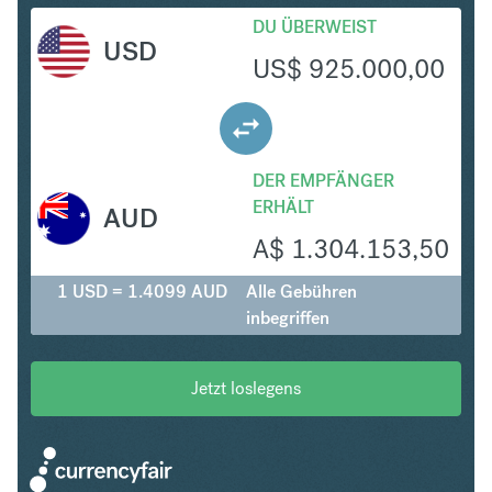
DU ÜBERWEIST
USD
US$
925.000,00
DER EMPFÄNGER
ERHÄLT
AUD
A$
1.304.153,50
1 USD = 1.4099 AUD
Alle Gebühren
inbegriffen
Jetzt loslegens