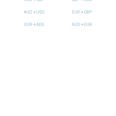
AUD
USD
EUR
GBP
arrow_forward
arrow_forward
EUR
AED
AUD
EUR
arrow_forward
arrow_forward