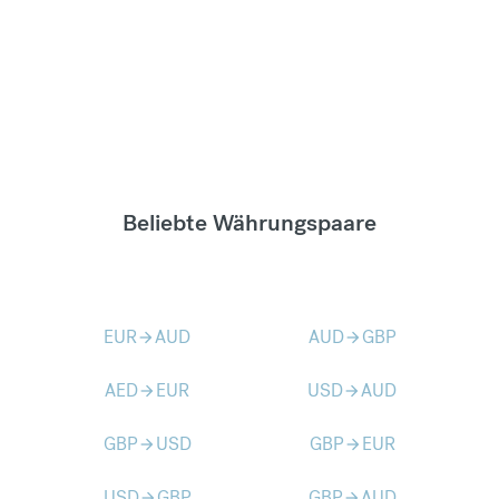
Beliebte Währungspaare
EUR
AUD
AUD
GBP
arrow_forward
arrow_forward
AED
EUR
USD
AUD
arrow_forward
arrow_forward
GBP
USD
GBP
EUR
arrow_forward
arrow_forward
USD
GBP
GBP
AUD
arrow_forward
arrow_forward