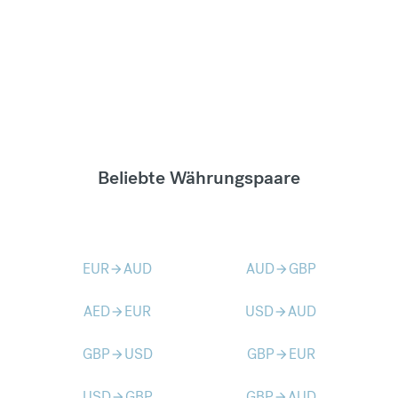
Beliebte Währungspaare
EUR
AUD
AUD
GBP
arrow_forward
arrow_forward
AED
EUR
USD
AUD
arrow_forward
arrow_forward
GBP
USD
GBP
EUR
arrow_forward
arrow_forward
USD
GBP
GBP
AUD
arrow_forward
arrow_forward