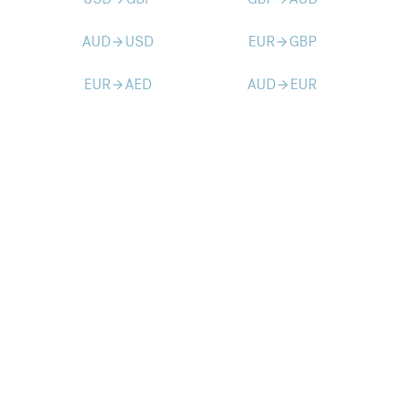
AUD
USD
EUR
GBP
arrow_forward
arrow_forward
EUR
AED
AUD
EUR
arrow_forward
arrow_forward