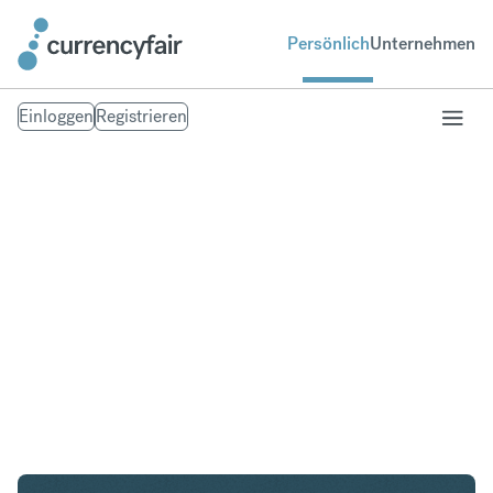
Persönlich
Unternehmen
Einloggen
Registrieren
USD in AUD
Umtausch United States Dollar in Australischer
Dollar