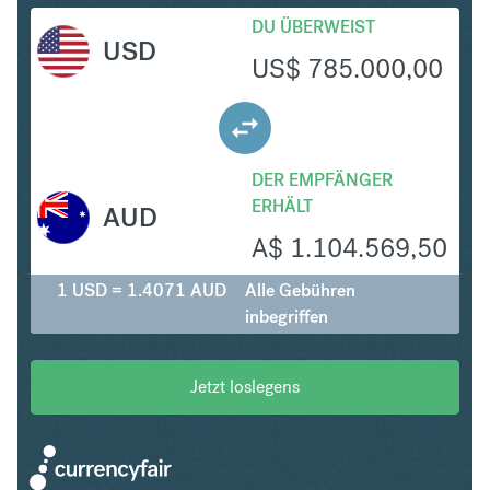
DU ÜBERWEIST
USD
US$
785.000,00
DER EMPFÄNGER
ERHÄLT
AUD
A$
1.104.569,50
1 USD = 1.4071 AUD
Alle Gebühren
inbegriffen
Jetzt loslegens