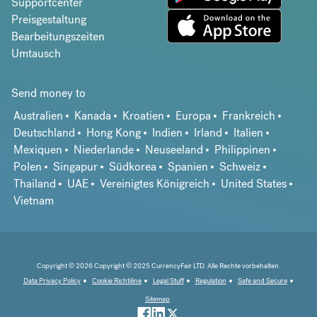
Supportcenter
Preisgestaltung
Bearbeitungszeiten
Umtausch
Send money to
Australien
Kanada
Kroatien
Europa
Frankreich
Deutschland
Hong Kong
Indien
Irland
Italien
Mexiquen
Niederlande
Neuseeland
Philippinen
Polen
Singapur
Südkorea
Spanien
Schweiz
Thailand
UAE
Vereinigtes Königreich
United States
Vietnam
Copyright © 2026 Copyright © 2025 CurrencyFair LTD. Alle Rechte vorbehalten.
Data Privacy Policy
Cookie Richtiline
Legal Stuff
Regulation
Safe and Secure
Sitemap