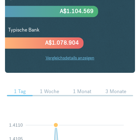
A$
1.104.569
Typische Bank
A$
1.078.904
Vergleichsdetails anzeigen
USD in AUD Trends
1 Tag
1 Woche
1 Monat
3 Monate
1.4110
1.4105