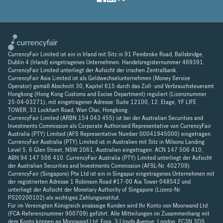
CurrencyFair Limited ist ein in Irland mit Sitz in 91 Pembroke Road, Ballsbridge,
Dublin 4 (Irland) eingetragenes Unternehmen. Handelsregisternummer 469391.
CurrencyFair Limited unterliegt der Aufsicht der irischen Zentralbank.
CurrencyFair Asia Limited ist als Geldwechselunternehmen (Money Service
Operator) gemäß Abschnitt 30, Kapitel 615 durch das Zoll- und Verbrauchsteueramt
Hongkong (Hong Kong Customs and Excise Department) reguliert (Lizenznummer
25-04-03271), mit eingetragener Adresse: Suite 12100, 12. Etage, YF LIFE
TOWER, 33 Lockhart Road, Wan Chai, Hongkong.
CurrencyFair Limited (ARBN 154 043 455) ist bei der Australian Securities and
Investments Commission als Corporate Authorised Representative von CurrencyFair
Australia (PTY) Limited (AFS Representative Number 00041945000) eingetragen.
CurrencyFair Australia (PTY) Limited ist in Australien mit Sitz in Milsons Landing
Level 5, 6 Glen Street, NSW 2061, Australien eingetragen. ACN 147 506 410,
ABN 94 147 506 410. CurrencyFair Australia (PTY) Limited unterliegt der Aufsicht
der Australian Securities and Investments Commission (AFSL-Nr. 402709).
CurrencyFair (Singapore) Pte Ltd ist ein in Singapur eingetragenes Unternehmen mit
der registrierten Adresse 1 Robinson Road #17-00 Aia Tower 048542 und
unterliegt der Aufsicht der Monetary Authority of Singapore (Lizenz-Nr.
PS20200102) als wichtiges Zahlungsinstitut.
Für im Vereinigten Königreich ansässige Kunden wird Ihr Konto von Moorwand Ltd
(FCA-Referenznummer 900709) geführt. Alle Mitteilungen im Zusammenhang mit
dem Konto können an Moorwand Ltd, Fora, 3 Lloyds Avenue, London, EC3N 3DS,