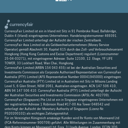
CurrencyFair Limited ist ein in Irland mit Sitz in 91 Pembroke Road, Ballsbridge,
Dublin 4 (Irland) eingetragenes Unternehmen. Handelsregisternummer 469391.
CurrencyFair Limited unterliegt der Aufsicht der irischen Zentralbank.
CurrencyFair Asia Limited ist als Geldwechselunternehmen (Money Service
Operator) gemäß Abschnitt 30, Kapitel 615 durch das Zoll- und Verbrauchsteueramt
Hongkong (Hong Kong Customs and Excise Department) reguliert (Lizenznummer
25-04-03271), mit eingetragener Adresse: Suite 12100, 12. Etage, YF LIFE
TOWER, 33 Lockhart Road, Wan Chai, Hongkong.
CurrencyFair Limited (ARBN 154 043 455) ist bei der Australian Securities and
Investments Commission als Corporate Authorised Representative von CurrencyFair
Australia (PTY) Limited (AFS Representative Number 00041945000) eingetragen.
CurrencyFair Australia (PTY) Limited ist in Australien mit Sitz in Milsons Landing
Level 5, 6 Glen Street, NSW 2061, Australien eingetragen. ACN 147 506 410,
ABN 94 147 506 410. CurrencyFair Australia (PTY) Limited unterliegt der Aufsicht
der Australian Securities and Investments Commission (AFSL-Nr. 402709).
CurrencyFair (Singapore) Pte Ltd ist ein in Singapur eingetragenes Unternehmen mit
der registrierten Adresse 1 Robinson Road #17-00 Aia Tower 048542 und
unterliegt der Aufsicht der Monetary Authority of Singapore (Lizenz-Nr.
PS20200102) als wichtiges Zahlungsinstitut.
Für im Vereinigten Königreich ansässige Kunden wird Ihr Konto von Moorwand Ltd
(FCA-Referenznummer 900709) geführt. Alle Mitteilungen im Zusammenhang mit
dem Konto können an Moorwand Ltd, Fora, 3 Lloyds Avenue, London, EC3N 3DS,