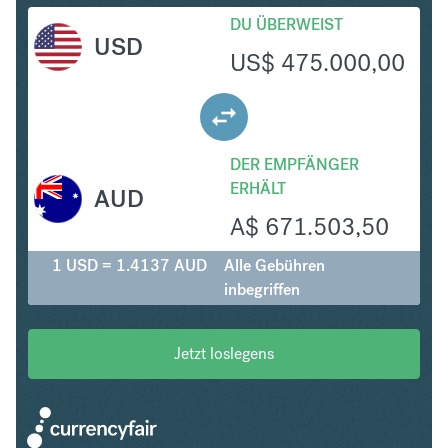
DU ÜBERWEIST
USD
US$
475.000,00
DER EMPFÄNGER
ERHÄLT
AUD
A$
671.503,50
1 USD = 1.4137 AUD
Alle Gebühren
inbegriffen
Jetzt loslegens