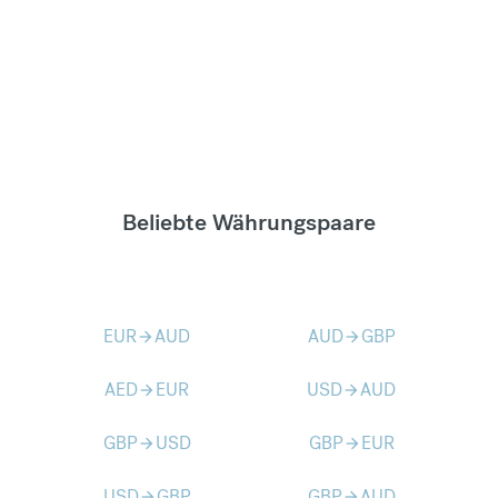
Beliebte Währungspaare
EUR
AUD
AUD
GBP
arrow_forward
arrow_forward
AED
EUR
USD
AUD
arrow_forward
arrow_forward
GBP
USD
GBP
EUR
arrow_forward
arrow_forward
USD
GBP
GBP
AUD
arrow_forward
arrow_forward