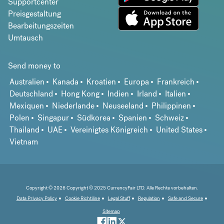
Supportcenter
Preisgestaltung
Bearbeitungszeiten
Umtausch
Send money to
Australien
Kanada
Kroatien
Europa
Frankreich
Deutschland
Hong Kong
Indien
Irland
Italien
Mexiquen
Niederlande
Neuseeland
Philippinen
Polen
Singapur
Südkorea
Spanien
Schweiz
Thailand
UAE
Vereinigtes Königreich
United States
Vietnam
Copyright © 2026 Copyright © 2025 CurrencyFair LTD. Alle Rechte vorbehalten.
Data Privacy Policy
Cookie Richtiline
Legal Stuff
Regulation
Safe and Secure
Sitemap