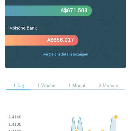
A$
671.503
Typische Bank
A$
656.017
Vergleichsdetails anzeigen
USD in AUD Trends
1 Tag
1 Woche
1 Monat
3 Monate
1.4140
1.4135