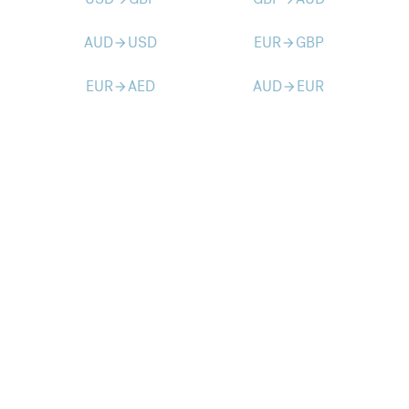
AUD
USD
EUR
GBP
arrow_forward
arrow_forward
EUR
AED
AUD
EUR
arrow_forward
arrow_forward