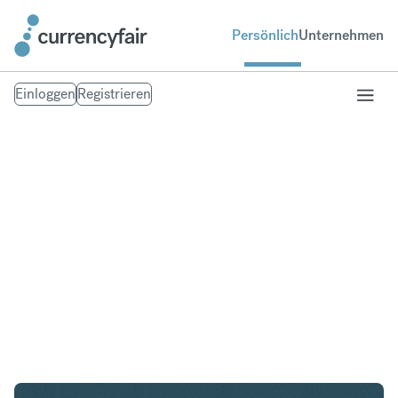
Persönlich
Unternehmen
Einloggen
Registrieren
USD in AUD
Umtausch United States Dollar in Australischer
Dollar