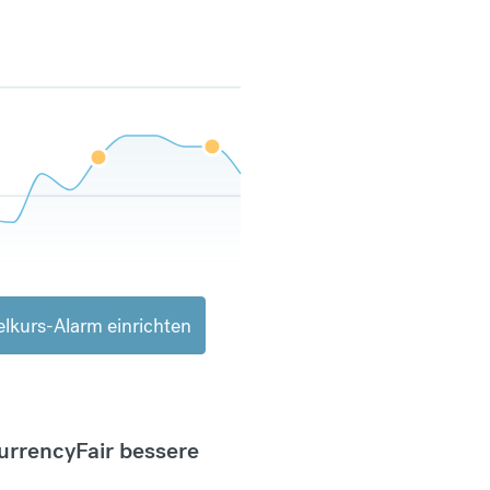
lkurs-Alarm einrichten
CurrencyFair bessere