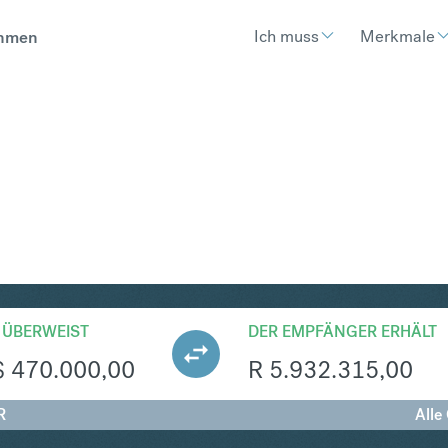
Ich muss
Merkmale
hmen
AR
Umtausch Singapur-Dollar in S
 ÜBERWEIST
DER EMPFÄNGER ERHÄLT
$
470.000,00
R
5.932.315,00
R
Alle