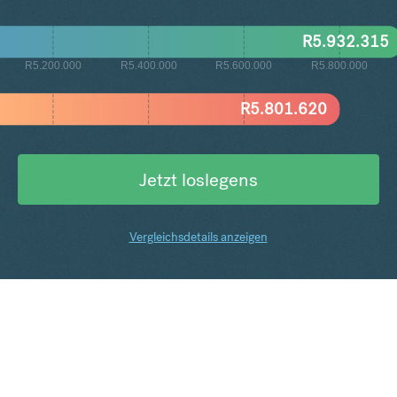
R
5.932.315
R5.200.000
R5.400.000
R5.600.000
R5.800.000
R
5.801.620
Jetzt loslegens
Vergleichsdetails anzeigen