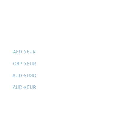
AED
EUR
arrow_forward
GBP
EUR
arrow_forward
AUD
USD
arrow_forward
AUD
EUR
arrow_forward