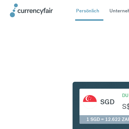
Persönlich
Unterne
SGD in Z
DU
SGD
S
1 SGD = 12.622 ZA