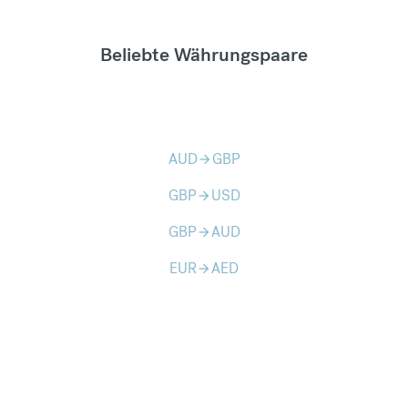
Beliebte Währungspaare
AUD
GBP
arrow_forward
GBP
USD
arrow_forward
GBP
AUD
arrow_forward
EUR
AED
arrow_forward