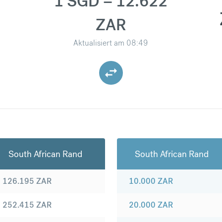
1 SGD = 12.622
ZAR
Aktualisiert am
08:49
South African Rand
South African Rand
126.195
ZAR
10.000
ZAR
252.415
ZAR
20.000
ZAR