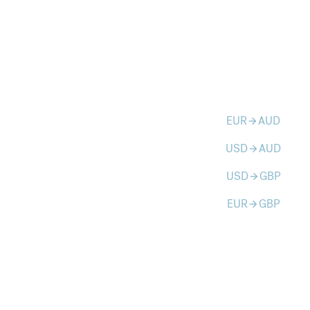
EUR
AUD
arrow_forward
USD
AUD
arrow_forward
USD
GBP
arrow_forward
EUR
GBP
arrow_forward