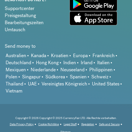
Supportcenter
Preisgestaltung
Bearbeitungszeiten
Umtausch
Send money to
Australien
Kanada
Kroatien
Europa
Frankreich
Deutschland
Hong Kong
Indien
Irland
Italien
Mexiquen
Niederlande
Neuseeland
Philippinen
Polen
Singapur
Südkorea
Spanien
Schweiz
Thailand
UAE
Vereinigtes Königreich
United States
Vietnam
Copyright © 2026 Copyright © 2025 CurrencyFair LTD. Alle Rechte vorbehalten.
Data Privacy Policy
Cookie Richtiline
Legal Stuff
Regulation
Safe and Secure
Sitemap