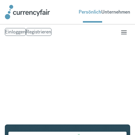
Persönlich
Unternehmen
Einloggen
Registrieren
SGD in THB
Umtausch Singapur-Dollar in Thailändischer Baht