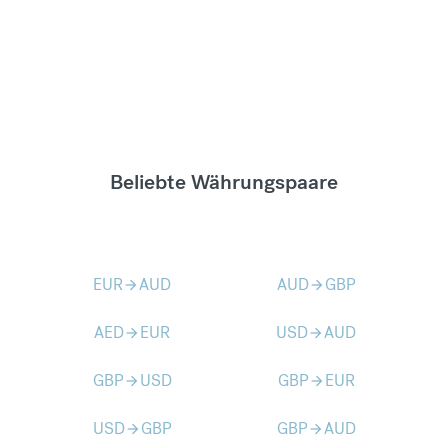
Beliebte Währungspaare
EUR
AUD
AUD
GBP
arrow_forward
arrow_forward
AED
EUR
USD
AUD
arrow_forward
arrow_forward
GBP
USD
GBP
EUR
arrow_forward
arrow_forward
USD
GBP
GBP
AUD
arrow_forward
arrow_forward