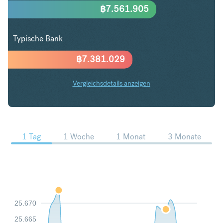
฿
7.561.905
Typische Bank
฿
7.381.029
Vergleichsdetails anzeigen
SGD in THB Trends
1 Tag
1 Woche
1 Monat
3 Monate
25.670
25.665