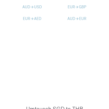
AUD
USD
EUR
GBP
arrow_forward
arrow_forward
EUR
AED
AUD
EUR
arrow_forward
arrow_forward
Umtausch SGD to THB