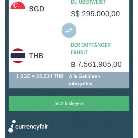
DU ÜBERWEIST
SGD
S$
295.000,00
DER EMPFÄNGER
ERHÄLT
THB
฿
7.561.905,00
1 SGD = 25.634 THB
Alle Gebühren
inbegriffen
Jetzt loslegens