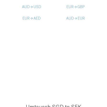
AUD
USD
EUR
GBP
arrow_forward
arrow_forward
EUR
AED
AUD
EUR
arrow_forward
arrow_forward
Umtausch SGD to SEK