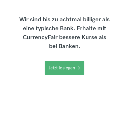
Wir sind bis zu achtmal billiger als
eine typische Bank. Erhalte mit
CurrencyFair bessere Kurse als
bei Banken.
Jetzt loslegen
arrow_forward