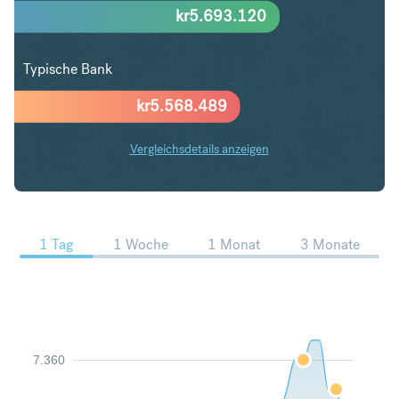
kr
5.693.120
Typische Bank
kr
5.568.489
Vergleichsdetails anzeigen
SGD in SEK Trends
1 Tag
1 Woche
1 Monat
3 Monate
7.360