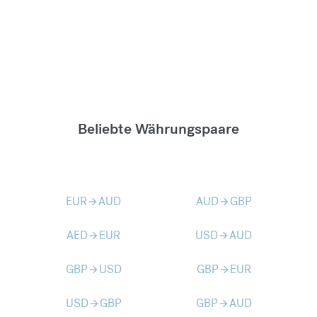
Beliebte Währungspaare
EUR
AUD
AUD
GBP
arrow_forward
arrow_forward
AED
EUR
USD
AUD
arrow_forward
arrow_forward
GBP
USD
GBP
EUR
arrow_forward
arrow_forward
USD
GBP
GBP
AUD
arrow_forward
arrow_forward