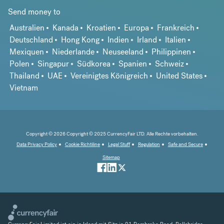
Send money to
Australien
Kanada
Kroatien
Europa
Frankreich
Deutschland
Hong Kong
Indien
Irland
Italien
Mexiquen
Niederlande
Neuseeland
Philippinen
Polen
Singapur
Südkorea
Spanien
Schweiz
Thailand
UAE
Vereinigtes Königreich
United States
Vietnam
Copyright © 2026 Copyright © 2025 CurrencyFair LTD. Alle Rechte vorbehalten.
Data Privacy Policy
Cookie Richtiline
Legal Stuff
Regulation
Safe and Secure
Sitemap