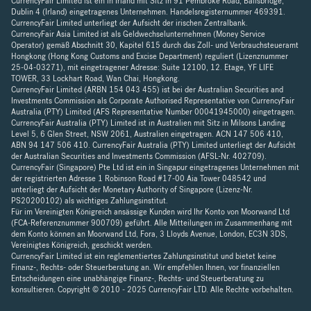
CurrencyFair Limited ist ein in Irland mit Sitz in 91 Pembroke Road, Ballsbridge,
Dublin 4 (Irland) eingetragenes Unternehmen. Handelsregisternummer 469391.
CurrencyFair Limited unterliegt der Aufsicht der irischen Zentralbank.
CurrencyFair Asia Limited ist als Geldwechselunternehmen (Money Service
Operator) gemäß Abschnitt 30, Kapitel 615 durch das Zoll- und Verbrauchsteueramt
Hongkong (Hong Kong Customs and Excise Department) reguliert (Lizenznummer
25-04-03271), mit eingetragener Adresse: Suite 12100, 12. Etage, YF LIFE
TOWER, 33 Lockhart Road, Wan Chai, Hongkong.
CurrencyFair Limited (ARBN 154 043 455) ist bei der Australian Securities and
Investments Commission als Corporate Authorised Representative von CurrencyFair
Australia (PTY) Limited (AFS Representative Number 00041945000) eingetragen.
CurrencyFair Australia (PTY) Limited ist in Australien mit Sitz in Milsons Landing
Level 5, 6 Glen Street, NSW 2061, Australien eingetragen. ACN 147 506 410,
ABN 94 147 506 410. CurrencyFair Australia (PTY) Limited unterliegt der Aufsicht
der Australian Securities and Investments Commission (AFSL-Nr. 402709).
CurrencyFair (Singapore) Pte Ltd ist ein in Singapur eingetragenes Unternehmen mit
der registrierten Adresse 1 Robinson Road #17-00 Aia Tower 048542 und
unterliegt der Aufsicht der Monetary Authority of Singapore (Lizenz-Nr.
PS20200102) als wichtiges Zahlungsinstitut.
Für im Vereinigten Königreich ansässige Kunden wird Ihr Konto von Moorwand Ltd
(FCA-Referenznummer 900709) geführt. Alle Mitteilungen im Zusammenhang mit
dem Konto können an Moorwand Ltd, Fora, 3 Lloyds Avenue, London, EC3N 3DS,
Vereinigtes Königreich, geschickt werden.
CurrencyFair Limited ist ein reglementiertes Zahlungsinstitut und bietet keine
Finanz-, Rechts- oder Steuerberatung an. Wir empfehlen Ihnen, vor finanziellen
Entscheidungen eine unabhängige Finanz-, Rechts- und Steuerberatung zu
konsultieren. Copyright © 2010 - 2025 CurrencyFair LTD. Alle Rechte vorbehalten.