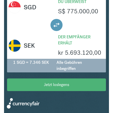
DU ÜBERWEIST
SGD
S$
775.000,00
DER EMPFÄNGER
ERHÄLT
SEK
kr
5.693.120,00
1 SGD = 7.346 SEK
Alle Gebühren
inbegriffen
Jetzt loslegens