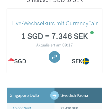
Live-Wechselkurs mit CurrencyFair
1 SGD = 7.346 SEK
Aktualisiert am
09:17
SGD
SEK
Singapore Dollar
Swedish Krona
10.000
SGD
73.430
SEK