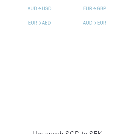
AUD
USD
EUR
GBP
arrow_forward
arrow_forward
EUR
AED
AUD
EUR
arrow_forward
arrow_forward
Umtausch SGD to SEK