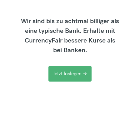
Wir sind bis zu achtmal billiger als
eine typische Bank. Erhalte mit
CurrencyFair bessere Kurse als
bei Banken.
Jetzt loslegen
arrow_forward