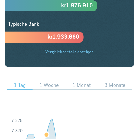
kr
1.976.910
Typische Bank
kr
1.933.680
Vergleichsdetails anzeigen
SGD in SEK Trends
1 Tag
1 Woche
1 Monat
3 Monate
7.375
7.370