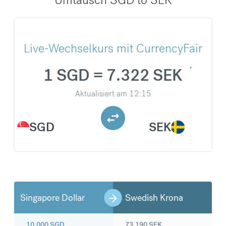
Live-Wechselkurs mit CurrencyFair
1 SGD = 7.322 SEK
Aktualisiert am
12:15
SGD
SEK
Singapore Dollar
Swedish Krona
10.000
SGD
73.190
SEK