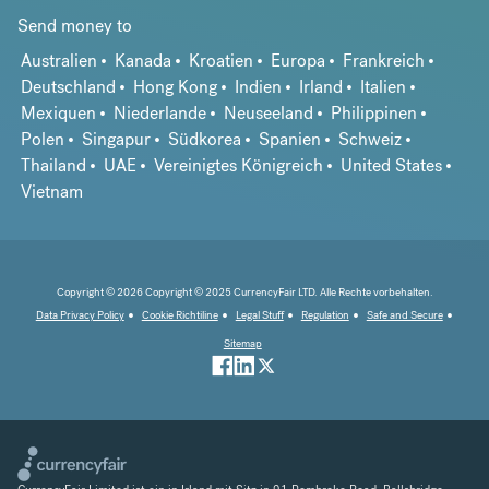
Send money to
Australien
Kanada
Kroatien
Europa
Frankreich
Deutschland
Hong Kong
Indien
Irland
Italien
Mexiquen
Niederlande
Neuseeland
Philippinen
Polen
Singapur
Südkorea
Spanien
Schweiz
Thailand
UAE
Vereinigtes Königreich
United States
Vietnam
Copyright © 2026 Copyright © 2025 CurrencyFair LTD. Alle Rechte vorbehalten.
Data Privacy Policy
Cookie Richtiline
Legal Stuff
Regulation
Safe and Secure
Sitemap