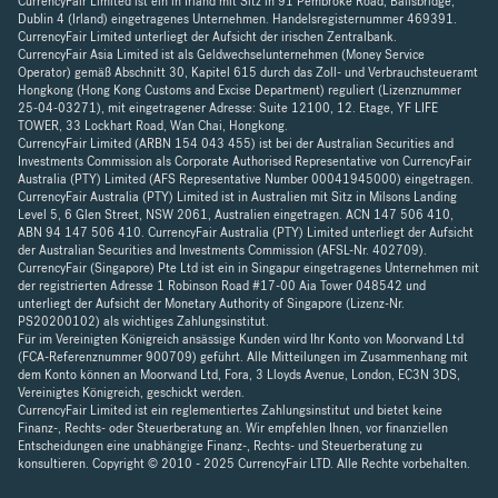
CurrencyFair Limited ist ein in Irland mit Sitz in 91 Pembroke Road, Ballsbridge,
Dublin 4 (Irland) eingetragenes Unternehmen. Handelsregisternummer 469391.
CurrencyFair Limited unterliegt der Aufsicht der irischen Zentralbank.
CurrencyFair Asia Limited ist als Geldwechselunternehmen (Money Service
Operator) gemäß Abschnitt 30, Kapitel 615 durch das Zoll- und Verbrauchsteueramt
Hongkong (Hong Kong Customs and Excise Department) reguliert (Lizenznummer
25-04-03271), mit eingetragener Adresse: Suite 12100, 12. Etage, YF LIFE
TOWER, 33 Lockhart Road, Wan Chai, Hongkong.
CurrencyFair Limited (ARBN 154 043 455) ist bei der Australian Securities and
Investments Commission als Corporate Authorised Representative von CurrencyFair
Australia (PTY) Limited (AFS Representative Number 00041945000) eingetragen.
CurrencyFair Australia (PTY) Limited ist in Australien mit Sitz in Milsons Landing
Level 5, 6 Glen Street, NSW 2061, Australien eingetragen. ACN 147 506 410,
ABN 94 147 506 410. CurrencyFair Australia (PTY) Limited unterliegt der Aufsicht
der Australian Securities and Investments Commission (AFSL-Nr. 402709).
CurrencyFair (Singapore) Pte Ltd ist ein in Singapur eingetragenes Unternehmen mit
der registrierten Adresse 1 Robinson Road #17-00 Aia Tower 048542 und
unterliegt der Aufsicht der Monetary Authority of Singapore (Lizenz-Nr.
PS20200102) als wichtiges Zahlungsinstitut.
Für im Vereinigten Königreich ansässige Kunden wird Ihr Konto von Moorwand Ltd
(FCA-Referenznummer 900709) geführt. Alle Mitteilungen im Zusammenhang mit
dem Konto können an Moorwand Ltd, Fora, 3 Lloyds Avenue, London, EC3N 3DS,
Vereinigtes Königreich, geschickt werden.
CurrencyFair Limited ist ein reglementiertes Zahlungsinstitut und bietet keine
Finanz-, Rechts- oder Steuerberatung an. Wir empfehlen Ihnen, vor finanziellen
Entscheidungen eine unabhängige Finanz-, Rechts- und Steuerberatung zu
konsultieren. Copyright © 2010 - 2025 CurrencyFair LTD. Alle Rechte vorbehalten.