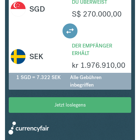
DU ÜBERWEIST
SGD
S$
270.000,00
DER EMPFÄNGER
ERHÄLT
SEK
kr
1.976.910,00
1 SGD = 7.322 SEK
Alle Gebühren
inbegriffen
Jetzt loslegens