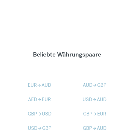
Beliebte Währungspaare
EUR
AUD
AUD
GBP
arrow_forward
arrow_forward
AED
EUR
USD
AUD
arrow_forward
arrow_forward
GBP
USD
GBP
EUR
arrow_forward
arrow_forward
USD
GBP
GBP
AUD
arrow_forward
arrow_forward