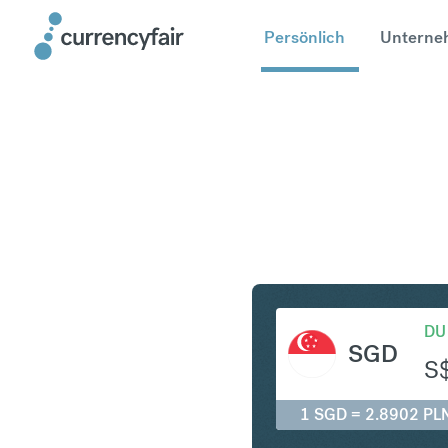
Persönlich
Unterne
SGD in P
DU
SGD
S
1 SGD = 2.8902 PL