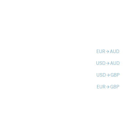
EUR
AUD
arrow_forward
USD
AUD
arrow_forward
USD
GBP
arrow_forward
EUR
GBP
arrow_forward