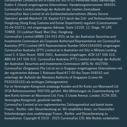
CurrencyFair Limited ist ein in Irland mit Sitz in 91 Pembroke Road, Ballsbridge,
Dublin 4 (Irland) eingetragenes Unternehmen. Handelsregisternummer 469391.
CurrencyFair Limited unterliegt der Aufsicht der irischen Zentralbank.
CurrencyFair Asia Limited ist als Geldwechselunternehmen (Money Service
Operator) gemäß Abschnitt 30, Kapitel 615 durch das Zoll- und Verbrauchsteueramt
Hongkong (Hong Kong Customs and Excise Department) reguliert (Lizenznummer
25-04-03271), mit eingetragener Adresse: Suite 12100, 12. Etage, YF LIFE
TOWER, 33 Lockhart Road, Wan Chai, Hongkong.
CurrencyFair Limited (ARBN 154 043 455) ist bei der Australian Securities and
Investments Commission als Corporate Authorised Representative von CurrencyFair
Australia (PTY) Limited (AFS Representative Number 00041945000) eingetragen.
CurrencyFair Australia (PTY) Limited ist in Australien mit Sitz in Milsons Landing
Level 5, 6 Glen Street, NSW 2061, Australien eingetragen. ACN 147 506 410,
ABN 94 147 506 410. CurrencyFair Australia (PTY) Limited unterliegt der Aufsicht
der Australian Securities and Investments Commission (AFSL-Nr. 402709).
CurrencyFair (Singapore) Pte Ltd ist ein in Singapur eingetragenes Unternehmen mit
der registrierten Adresse 1 Robinson Road #17-00 Aia Tower 048542 und
unterliegt der Aufsicht der Monetary Authority of Singapore (Lizenz-Nr.
PS20200102) als wichtiges Zahlungsinstitut.
Für im Vereinigten Königreich ansässige Kunden wird Ihr Konto von Moorwand Ltd
(FCA-Referenznummer 900709) geführt. Alle Mitteilungen im Zusammenhang mit
dem Konto können an Moorwand Ltd, Fora, 3 Lloyds Avenue, London, EC3N 3DS,
Vereinigtes Königreich, geschickt werden.
CurrencyFair Limited ist ein reglementiertes Zahlungsinstitut und bietet keine
Finanz-, Rechts- oder Steuerberatung an. Wir empfehlen Ihnen, vor finanziellen
Entscheidungen eine unabhängige Finanz-, Rechts- und Steuerberatung zu
konsultieren. Copyright © 2010 - 2025 CurrencyFair LTD. Alle Rechte vorbehalten.