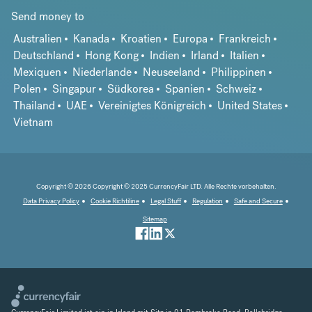
Send money to
Australien
Kanada
Kroatien
Europa
Frankreich
Deutschland
Hong Kong
Indien
Irland
Italien
Mexiquen
Niederlande
Neuseeland
Philippinen
Polen
Singapur
Südkorea
Spanien
Schweiz
Thailand
UAE
Vereinigtes Königreich
United States
Vietnam
Copyright © 2026 Copyright © 2025 CurrencyFair LTD. Alle Rechte vorbehalten.
Data Privacy Policy
Cookie Richtiline
Legal Stuff
Regulation
Safe and Secure
Sitemap