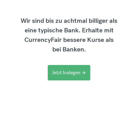
Wir sind bis zu achtmal billiger als
eine typische Bank. Erhalte mit
CurrencyFair bessere Kurse als
bei Banken.
Jetzt loslegen
arrow_forward