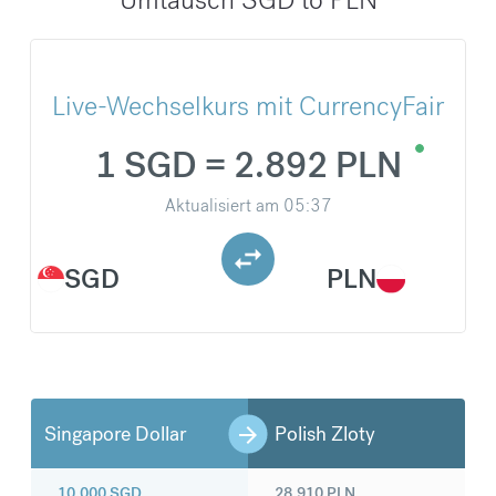
Live-Wechselkurs mit CurrencyFair
1 SGD = 2.892 PLN
Aktualisiert am
05:37
SGD
PLN
Singapore Dollar
Polish Zloty
10.000
SGD
28.910
PLN