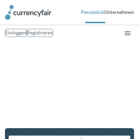
Persönlich
Unternehmen
Einloggen
Registrieren
SGD in PLN
Umtausch Singapur-Dollar in Polnischer Zloty