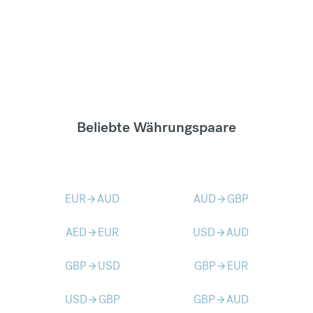
Beliebte Währungspaare
EUR
AUD
AUD
GBP
arrow_forward
arrow_forward
AED
EUR
USD
AUD
arrow_forward
arrow_forward
GBP
USD
GBP
EUR
arrow_forward
arrow_forward
USD
GBP
GBP
AUD
arrow_forward
arrow_forward