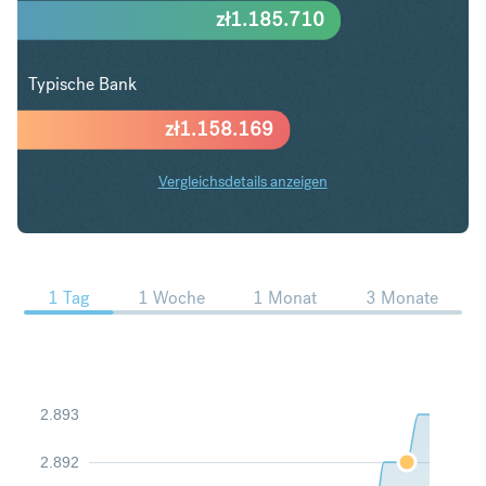
zł
1.185.710
Typische Bank
zł
1.158.169
Vergleichsdetails anzeigen
SGD in PLN Trends
1 Tag
1 Woche
1 Monat
3 Monate
2.893
2.892