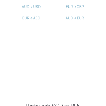
AUD
USD
EUR
GBP
arrow_forward
arrow_forward
EUR
AED
AUD
EUR
arrow_forward
arrow_forward
Umtausch SGD to PLN