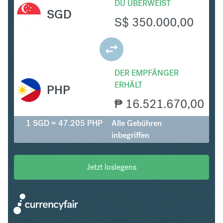
DU ÜBERWEIST
SGD
S$
350.000,00
DER EMPFÄNGER
ERHÄLT
PHP
₱
16.521.670,00
1 SGD = 47.205 PHP
Alle Gebühren
inbegriffen
Jetzt loslegens