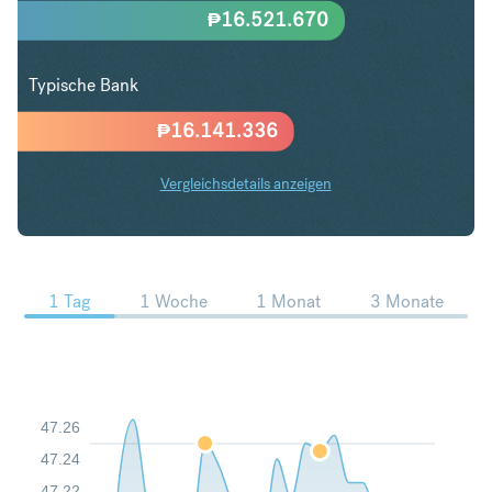
₱
16.521.670
Typische Bank
₱
16.141.336
Vergleichsdetails anzeigen
SGD in PHP Trends
1 Tag
1 Woche
1 Monat
3 Monate
47.26
47.24
47.22