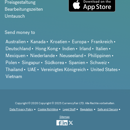
Preisgestaltung
Bearbeitungszeiten
Umtausch
Send money to
Australien
Kanada
Kroatien
Europa
Frankreich
Deutschland
Hong Kong
Indien
Irland
Italien
Mexiquen
Niederlande
Neuseeland
Philippinen
Polen
Singapur
Südkorea
Spanien
Schweiz
Thailand
UAE
Vereinigtes Königreich
United States
Vietnam
Copyright © 2026 Copyright © 2025 CurrencyFair LTD. Alle Rechte vorbehalten.
Data Privacy Policy
Cookie Richtiline
Legal Stuff
Regulation
Safe and Secure
Sitemap