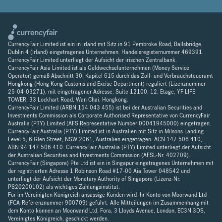
CurrencyFair Limited ist ein in Irland mit Sitz in 91 Pembroke Road, Ballsbridge,
Dublin 4 (Irland) eingetragenes Unternehmen. Handelsregisternummer 469391.
CurrencyFair Limited unterliegt der Aufsicht der irischen Zentralbank.
CurrencyFair Asia Limited ist als Geldwechselunternehmen (Money Service
Operator) gemäß Abschnitt 30, Kapitel 615 durch das Zoll- und Verbrauchsteueramt
Hongkong (Hong Kong Customs and Excise Department) reguliert (Lizenznummer
25-04-03271), mit eingetragener Adresse: Suite 12100, 12. Etage, YF LIFE
TOWER, 33 Lockhart Road, Wan Chai, Hongkong.
CurrencyFair Limited (ARBN 154 043 455) ist bei der Australian Securities and
Investments Commission als Corporate Authorised Representative von CurrencyFair
Australia (PTY) Limited (AFS Representative Number 00041945000) eingetragen.
CurrencyFair Australia (PTY) Limited ist in Australien mit Sitz in Milsons Landing
Level 5, 6 Glen Street, NSW 2061, Australien eingetragen. ACN 147 506 410,
ABN 94 147 506 410. CurrencyFair Australia (PTY) Limited unterliegt der Aufsicht
der Australian Securities and Investments Commission (AFSL-Nr. 402709).
CurrencyFair (Singapore) Pte Ltd ist ein in Singapur eingetragenes Unternehmen mit
der registrierten Adresse 1 Robinson Road #17-00 Aia Tower 048542 und
unterliegt der Aufsicht der Monetary Authority of Singapore (Lizenz-Nr.
PS20200102) als wichtiges Zahlungsinstitut.
Für im Vereinigten Königreich ansässige Kunden wird Ihr Konto von Moorwand Ltd
(FCA-Referenznummer 900709) geführt. Alle Mitteilungen im Zusammenhang mit
dem Konto können an Moorwand Ltd, Fora, 3 Lloyds Avenue, London, EC3N 3DS,
Vereinigtes Königreich, geschickt werden.