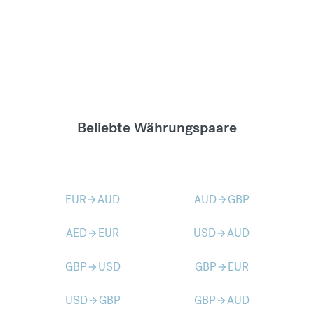
Beliebte Währungspaare
EUR
AUD
AUD
GBP
arrow_forward
arrow_forward
AED
EUR
USD
AUD
arrow_forward
arrow_forward
GBP
USD
GBP
EUR
arrow_forward
arrow_forward
USD
GBP
GBP
AUD
arrow_forward
arrow_forward