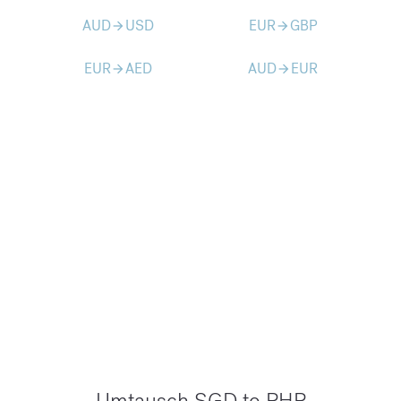
AUD
USD
EUR
GBP
arrow_forward
arrow_forward
EUR
AED
AUD
EUR
arrow_forward
arrow_forward
Umtausch SGD to PHP