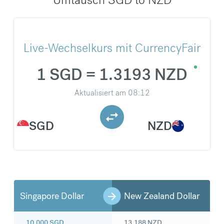
Live-Wechselkurs mit CurrencyFair
1 SGD = 1.3193 NZD
Aktualisiert am
08:12
SGD
NZD
Singapore Dollar
New Zealand Dollar
10.000
SGD
13.188
NZD