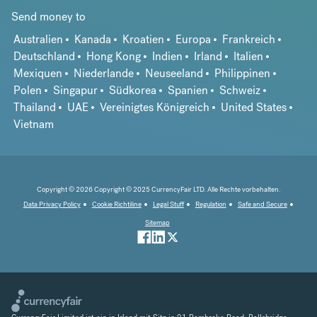
Send money to
Australien
Kanada
Kroatien
Europa
Frankreich
Deutschland
Hong Kong
Indien
Irland
Italien
Mexiquen
Niederlande
Neuseeland
Philippinen
Polen
Singapur
Südkorea
Spanien
Schweiz
Thailand
UAE
Vereinigtes Königreich
United States
Vietnam
Copyright © 2026 Copyright © 2025 CurrencyFair LTD. Alle Rechte vorbehalten.
Data Privacy Policy
Cookie Richtiline
Legal Stuff
Regulation
Safe and Secure
Sitemap