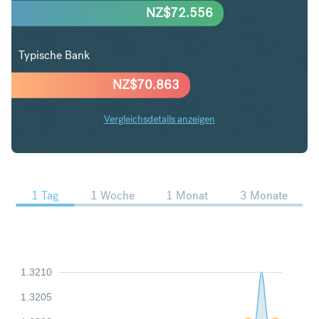
NZ$
72.556
Typische Bank
NZ$
70.863
Vergleichsdetails anzeigen
SGD in NZD Trends
1 Tag
1 Woche
1 Monat
3 Monate
1.3210
1.3205