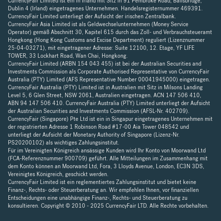
CurrencyFair Limited ist ein in Irland mit Sitz in 91 Pembroke Road, Ballsbridge,
Dublin 4 (Irland) eingetragenes Unternehmen. Handelsregisternummer 469391.
CurrencyFair Limited unterliegt der Aufsicht der irischen Zentralbank.
CurrencyFair Asia Limited ist als Geldwechselunternehmen (Money Service
Operator) gemäß Abschnitt 30, Kapitel 615 durch das Zoll- und Verbrauchsteueramt
Hongkong (Hong Kong Customs and Excise Department) reguliert (Lizenznummer
25-04-03271), mit eingetragener Adresse: Suite 12100, 12. Etage, YF LIFE
TOWER, 33 Lockhart Road, Wan Chai, Hongkong.
CurrencyFair Limited (ARBN 154 043 455) ist bei der Australian Securities and
Investments Commission als Corporate Authorised Representative von CurrencyFair
Australia (PTY) Limited (AFS Representative Number 00041945000) eingetragen.
CurrencyFair Australia (PTY) Limited ist in Australien mit Sitz in Milsons Landing
Level 5, 6 Glen Street, NSW 2061, Australien eingetragen. ACN 147 506 410,
ABN 94 147 506 410. CurrencyFair Australia (PTY) Limited unterliegt der Aufsicht
der Australian Securities and Investments Commission (AFSL-Nr. 402709).
CurrencyFair (Singapore) Pte Ltd ist ein in Singapur eingetragenes Unternehmen mit
der registrierten Adresse 1 Robinson Road #17-00 Aia Tower 048542 und
unterliegt der Aufsicht der Monetary Authority of Singapore (Lizenz-Nr.
PS20200102) als wichtiges Zahlungsinstitut.
Für im Vereinigten Königreich ansässige Kunden wird Ihr Konto von Moorwand Ltd
(FCA-Referenznummer 900709) geführt. Alle Mitteilungen im Zusammenhang mit
dem Konto können an Moorwand Ltd, Fora, 3 Lloyds Avenue, London, EC3N 3DS,
Vereinigtes Königreich, geschickt werden.
CurrencyFair Limited ist ein reglementiertes Zahlungsinstitut und bietet keine
Finanz-, Rechts- oder Steuerberatung an. Wir empfehlen Ihnen, vor finanziellen
Entscheidungen eine unabhängige Finanz-, Rechts- und Steuerberatung zu
konsultieren. Copyright © 2010 - 2025 CurrencyFair LTD. Alle Rechte vorbehalten.