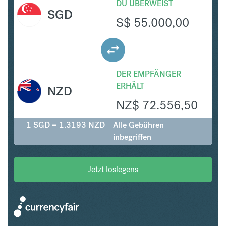
DU ÜBERWEIST
SGD
S$
55.000,00
DER EMPFÄNGER
ERHÄLT
NZD
NZ$
72.556,50
1 SGD = 1.3193 NZD
Alle Gebühren
inbegriffen
Jetzt loslegens