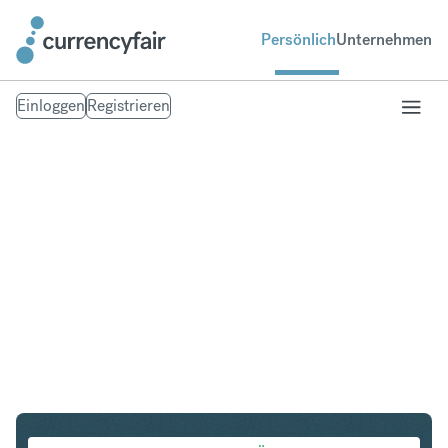
Persönlich
Unternehmen
Einloggen
Registrieren
SGD in NZD
Umtausch Singapur-Dollar in Neuseeland-Dollar