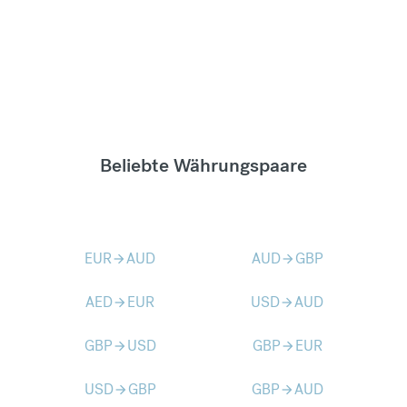
Beliebte Währungspaare
EUR
AUD
AUD
GBP
arrow_forward
arrow_forward
AED
EUR
USD
AUD
arrow_forward
arrow_forward
GBP
USD
GBP
EUR
arrow_forward
arrow_forward
USD
GBP
GBP
AUD
arrow_forward
arrow_forward