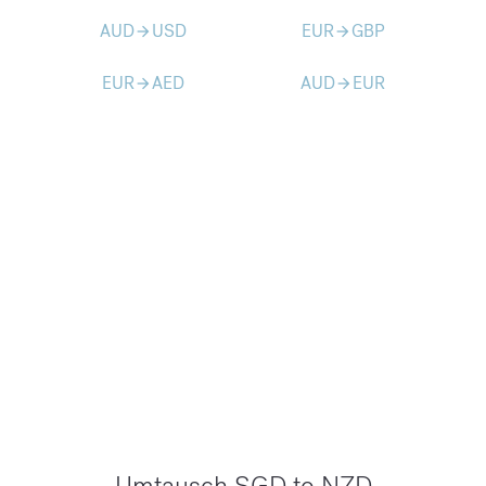
AUD
USD
EUR
GBP
arrow_forward
arrow_forward
EUR
AED
AUD
EUR
arrow_forward
arrow_forward
Umtausch SGD to NZD