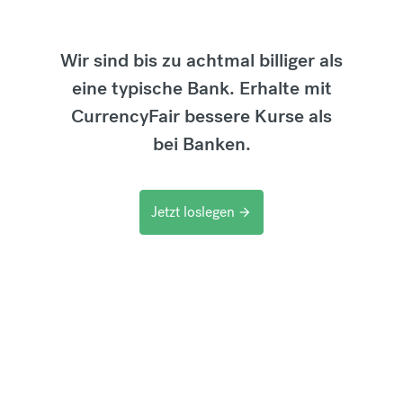
Wir sind bis zu achtmal billiger als
eine typische Bank. Erhalte mit
CurrencyFair bessere Kurse als
bei Banken.
Jetzt loslegen
arrow_forward