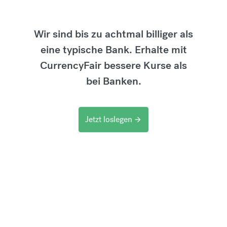
Wir sind bis zu achtmal billiger als
eine typische Bank. Erhalte mit
CurrencyFair bessere Kurse als
bei Banken.
Jetzt loslegen
arrow_forward