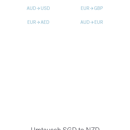
AUD
USD
EUR
GBP
arrow_forward
arrow_forward
EUR
AED
AUD
EUR
arrow_forward
arrow_forward
Umtausch SGD to NZD