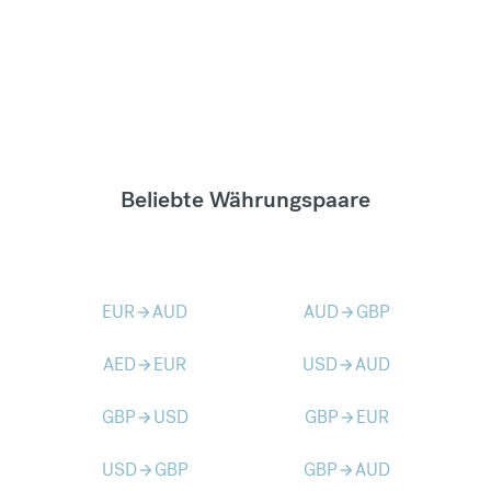
Beliebte Währungspaare
EUR
AUD
AUD
GBP
arrow_forward
arrow_forward
AED
EUR
USD
AUD
arrow_forward
arrow_forward
GBP
USD
GBP
EUR
arrow_forward
arrow_forward
USD
GBP
GBP
AUD
arrow_forward
arrow_forward