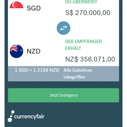
DU ÜBERWEIST
SGD
S$
270.000,00
DER EMPFÄNGER
ERHÄLT
NZD
NZ$
356.071,00
1 SGD = 1.3188 NZD
Alle Gebühren
inbegriffen
Jetzt loslegens