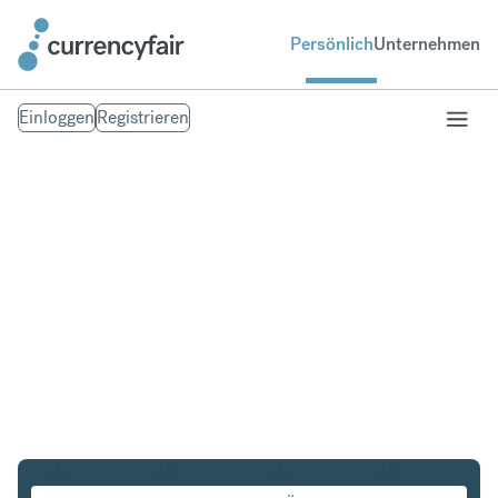
Persönlich
Unternehmen
Einloggen
Registrieren
SGD in NZD
Umtausch Singapur-Dollar in Neuseeland-Dollar