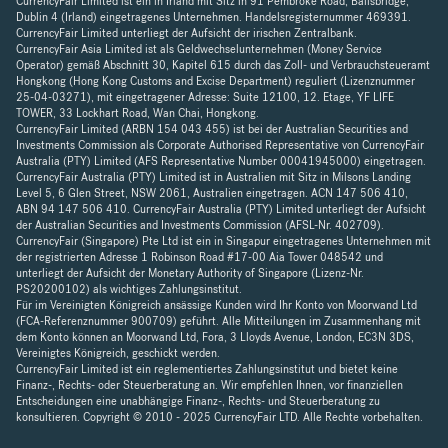
CurrencyFair Limited ist ein in Irland mit Sitz in 91 Pembroke Road, Ballsbridge,
Dublin 4 (Irland) eingetragenes Unternehmen. Handelsregisternummer 469391.
CurrencyFair Limited unterliegt der Aufsicht der irischen Zentralbank.
CurrencyFair Asia Limited ist als Geldwechselunternehmen (Money Service
Operator) gemäß Abschnitt 30, Kapitel 615 durch das Zoll- und Verbrauchsteueramt
Hongkong (Hong Kong Customs and Excise Department) reguliert (Lizenznummer
25-04-03271), mit eingetragener Adresse: Suite 12100, 12. Etage, YF LIFE
TOWER, 33 Lockhart Road, Wan Chai, Hongkong.
CurrencyFair Limited (ARBN 154 043 455) ist bei der Australian Securities and
Investments Commission als Corporate Authorised Representative von CurrencyFair
Australia (PTY) Limited (AFS Representative Number 00041945000) eingetragen.
CurrencyFair Australia (PTY) Limited ist in Australien mit Sitz in Milsons Landing
Level 5, 6 Glen Street, NSW 2061, Australien eingetragen. ACN 147 506 410,
ABN 94 147 506 410. CurrencyFair Australia (PTY) Limited unterliegt der Aufsicht
der Australian Securities and Investments Commission (AFSL-Nr. 402709).
CurrencyFair (Singapore) Pte Ltd ist ein in Singapur eingetragenes Unternehmen mit
der registrierten Adresse 1 Robinson Road #17-00 Aia Tower 048542 und
unterliegt der Aufsicht der Monetary Authority of Singapore (Lizenz-Nr.
PS20200102) als wichtiges Zahlungsinstitut.
Für im Vereinigten Königreich ansässige Kunden wird Ihr Konto von Moorwand Ltd
(FCA-Referenznummer 900709) geführt. Alle Mitteilungen im Zusammenhang mit
dem Konto können an Moorwand Ltd, Fora, 3 Lloyds Avenue, London, EC3N 3DS,
Vereinigtes Königreich, geschickt werden.
CurrencyFair Limited ist ein reglementiertes Zahlungsinstitut und bietet keine
Finanz-, Rechts- oder Steuerberatung an. Wir empfehlen Ihnen, vor finanziellen
Entscheidungen eine unabhängige Finanz-, Rechts- und Steuerberatung zu
konsultieren. Copyright © 2010 - 2025 CurrencyFair LTD. Alle Rechte vorbehalten.