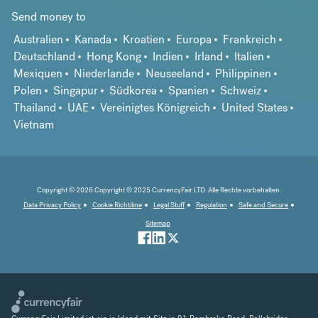
Send money to
Australien
Kanada
Kroatien
Europa
Frankreich
Deutschland
Hong Kong
Indien
Irland
Italien
Mexiquen
Niederlande
Neuseeland
Philippinen
Polen
Singapur
Südkorea
Spanien
Schweiz
Thailand
UAE
Vereinigtes Königreich
United States
Vietnam
Copyright © 2026 Copyright © 2025 CurrencyFair LTD. Alle Rechte vorbehalten.
Data Privacy Policy
Cookie Richtiline
Legal Stuff
Regulation
Safe and Secure
Sitemap