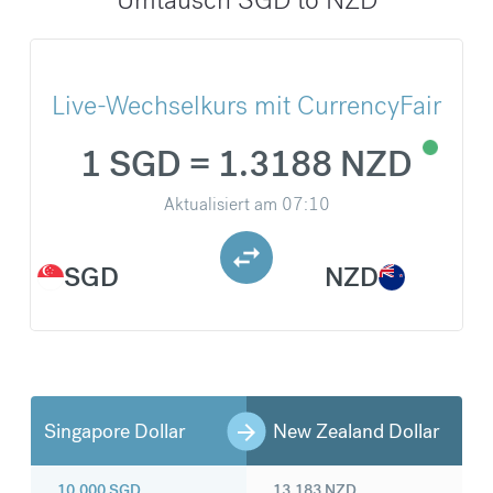
Live-Wechselkurs mit CurrencyFair
1 SGD = 1.3188 NZD
Aktualisiert am
07:10
SGD
NZD
Singapore Dollar
New Zealand Dollar
10.000
SGD
13.183
NZD