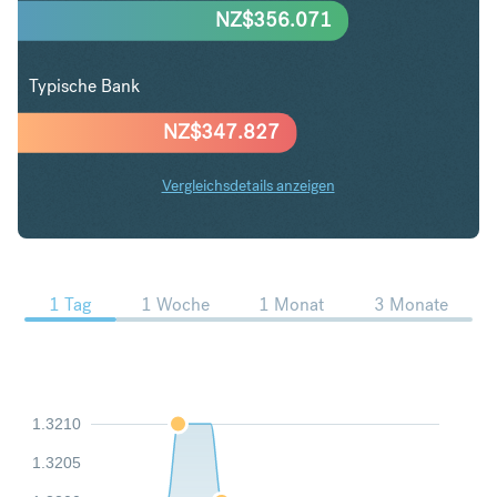
NZ$
356.071
Typische Bank
NZ$
347.827
Vergleichsdetails anzeigen
SGD in NZD Trends
1 Tag
1 Woche
1 Monat
3 Monate
1.3210
1.3205