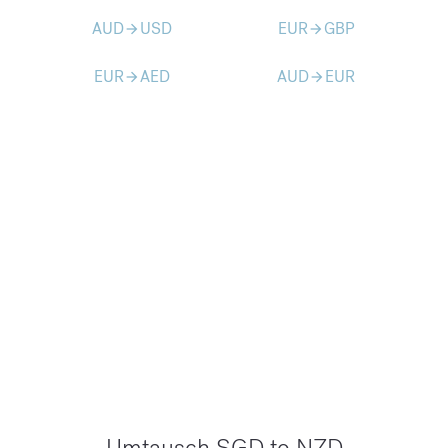
AUD
USD
EUR
GBP
arrow_forward
arrow_forward
EUR
AED
AUD
EUR
arrow_forward
arrow_forward
Umtausch SGD to NZD