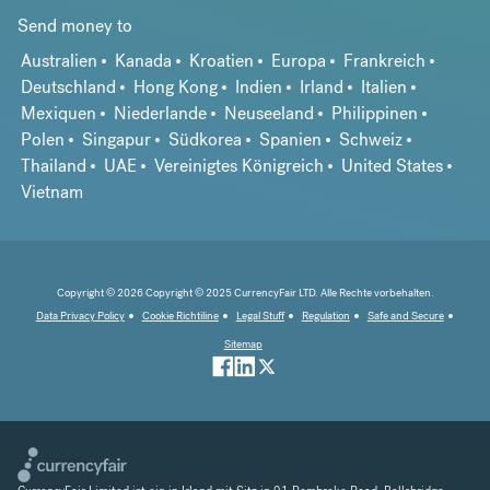
Send money to
Australien
Kanada
Kroatien
Europa
Frankreich
Deutschland
Hong Kong
Indien
Irland
Italien
Mexiquen
Niederlande
Neuseeland
Philippinen
Polen
Singapur
Südkorea
Spanien
Schweiz
Thailand
UAE
Vereinigtes Königreich
United States
Vietnam
Copyright © 2026 Copyright © 2025 CurrencyFair LTD. Alle Rechte vorbehalten.
Data Privacy Policy
Cookie Richtiline
Legal Stuff
Regulation
Safe and Secure
Sitemap