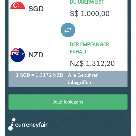
DU ÜBERWEIST
SGD
S$
1.000,00
DER EMPFÄNGER
ERHÄLT
NZD
NZ$
1.312,20
1 SGD = 1.3172 NZD
Alle Gebühren
inbegriffen
Jetzt loslegens