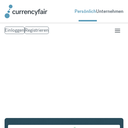
Persönlich
Unternehmen
Einloggen
Registrieren
SGD in NZD
Umtausch Singapur-Dollar in Neuseeland-Dollar