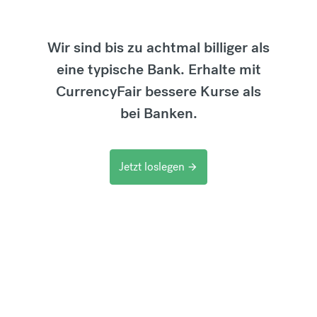
Wir sind bis zu achtmal billiger als
eine typische Bank. Erhalte mit
CurrencyFair bessere Kurse als
bei Banken.
Jetzt loslegen
arrow_forward