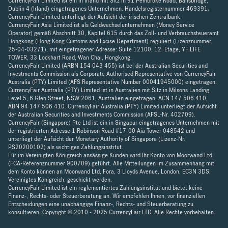
CurrencyFair Limited ist ein in Irland mit Sitz in 91 Pembroke Road, Ballsbridge,
Dublin 4 (Irland) eingetragenes Unternehmen. Handelsregisternummer 469391.
CurrencyFair Limited unterliegt der Aufsicht der irischen Zentralbank.
CurrencyFair Asia Limited ist als Geldwechselunternehmen (Money Service
Operator) gemäß Abschnitt 30, Kapitel 615 durch das Zoll- und Verbrauchsteueramt
Hongkong (Hong Kong Customs and Excise Department) reguliert (Lizenznummer
25-04-03271), mit eingetragener Adresse: Suite 12100, 12. Etage, YF LIFE
TOWER, 33 Lockhart Road, Wan Chai, Hongkong.
CurrencyFair Limited (ARBN 154 043 455) ist bei der Australian Securities and
Investments Commission als Corporate Authorised Representative von CurrencyFair
Australia (PTY) Limited (AFS Representative Number 00041945000) eingetragen.
CurrencyFair Australia (PTY) Limited ist in Australien mit Sitz in Milsons Landing
Level 5, 6 Glen Street, NSW 2061, Australien eingetragen. ACN 147 506 410,
ABN 94 147 506 410. CurrencyFair Australia (PTY) Limited unterliegt der Aufsicht
der Australian Securities and Investments Commission (AFSL-Nr. 402709).
CurrencyFair (Singapore) Pte Ltd ist ein in Singapur eingetragenes Unternehmen mit
der registrierten Adresse 1 Robinson Road #17-00 Aia Tower 048542 und
unterliegt der Aufsicht der Monetary Authority of Singapore (Lizenz-Nr.
PS20200102) als wichtiges Zahlungsinstitut.
Für im Vereinigten Königreich ansässige Kunden wird Ihr Konto von Moorwand Ltd
(FCA-Referenznummer 900709) geführt. Alle Mitteilungen im Zusammenhang mit
dem Konto können an Moorwand Ltd, Fora, 3 Lloyds Avenue, London, EC3N 3DS,
Vereinigtes Königreich, geschickt werden.
CurrencyFair Limited ist ein reglementiertes Zahlungsinstitut und bietet keine
Finanz-, Rechts- oder Steuerberatung an. Wir empfehlen Ihnen, vor finanziellen
Entscheidungen eine unabhängige Finanz-, Rechts- und Steuerberatung zu
konsultieren. Copyright © 2010 - 2025 CurrencyFair LTD. Alle Rechte vorbehalten.