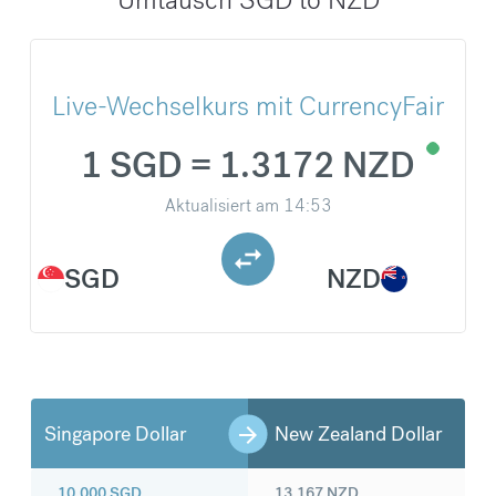
Live-Wechselkurs mit CurrencyFair
1 SGD = 1.3172 NZD
Aktualisiert am
14:53
SGD
NZD
Singapore Dollar
New Zealand Dollar
10.000
SGD
13.167
NZD