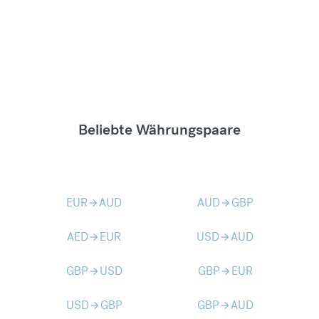
Beliebte Währungspaare
EUR
AUD
AUD
GBP
arrow_forward
arrow_forward
AED
EUR
USD
AUD
arrow_forward
arrow_forward
GBP
USD
GBP
EUR
arrow_forward
arrow_forward
USD
GBP
GBP
AUD
arrow_forward
arrow_forward