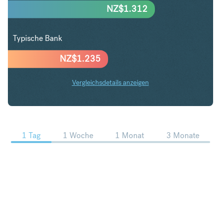
NZ$
1.312
Typische Bank
NZ$
1.235
Vergleichsdetails anzeigen
SGD in NZD Trends
1 Tag
1 Woche
1 Monat
3 Monate