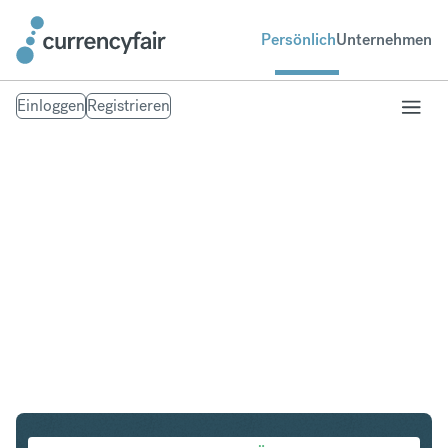
Persönlich
Unternehmen
Einloggen
Registrieren
SGD in ILS
Umtausch Singapur-Dollar in Israeli New Shekel