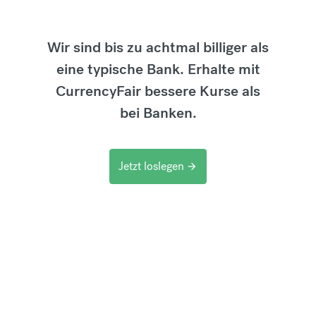
Wir sind bis zu achtmal billiger als
eine typische Bank. Erhalte mit
CurrencyFair bessere Kurse als
bei Banken.
Jetzt loslegen
arrow_forward