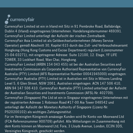
CurrencyFair Limited ist ein in Irland mit Sitz in 91 Pembroke Road, Ballsbridge,
Dublin 4 (Irland) eingetragenes Unternehmen. Handelsregisternummer 469391.
CurrencyFair Limited unterliegt der Aufsicht der irischen Zentralbank.
CurrencyFair Asia Limited ist als Geldwechselunternehmen (Money Service
Operator) gemäß Abschnitt 30, Kapitel 615 durch das Zoll- und Verbrauchsteueramt
Hongkong (Hong Kong Customs and Excise Department) reguliert (Lizenznummer
25-04-03271), mit eingetragener Adresse: Suite 12100, 12. Etage, YF LIFE
TOWER, 33 Lockhart Road, Wan Chai, Hongkong.
CurrencyFair Limited (ARBN 154 043 455) ist bei der Australian Securities and
Investments Commission als Corporate Authorised Representative von CurrencyFair
Australia (PTY) Limited (AFS Representative Number 00041945000) eingetragen.
CurrencyFair Australia (PTY) Limited ist in Australien mit Sitz in Milsons Landing
Level 5, 6 Glen Street, NSW 2061, Australien eingetragen. ACN 147 506 410,
ABN 94 147 506 410. CurrencyFair Australia (PTY) Limited unterliegt der Aufsicht
der Australian Securities and Investments Commission (AFSL-Nr. 402709).
CurrencyFair (Singapore) Pte Ltd ist ein in Singapur eingetragenes Unternehmen mit
der registrierten Adresse 1 Robinson Road #17-00 Aia Tower 048542 und
unterliegt der Aufsicht der Monetary Authority of Singapore (Lizenz-Nr.
PS20200102) als wichtiges Zahlungsinstitut.
Für im Vereinigten Königreich ansässige Kunden wird Ihr Konto von Moorwand Ltd
(FCA-Referenznummer 900709) geführt. Alle Mitteilungen im Zusammenhang mit
dem Konto können an Moorwand Ltd, Fora, 3 Lloyds Avenue, London, EC3N 3DS,
Vereinigtes Königreich, geschickt werden.