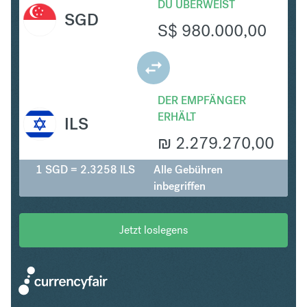
DU ÜBERWEIST
SGD
S$
980.000,00
DER EMPFÄNGER
ERHÄLT
ILS
₪
2.279.270,00
1 SGD = 2.3258 ILS
Alle Gebühren
inbegriffen
Jetzt loslegens