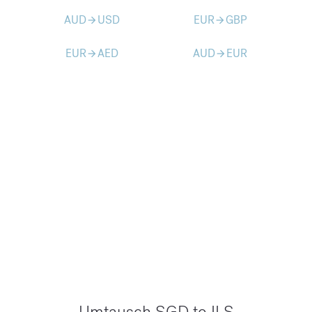
AUD
USD
EUR
GBP
arrow_forward
arrow_forward
EUR
AED
AUD
EUR
arrow_forward
arrow_forward
Umtausch SGD to ILS