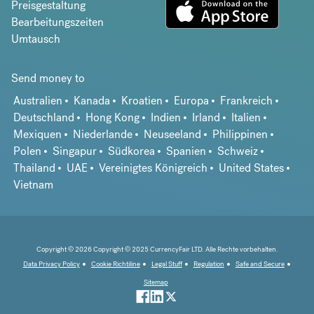
Preisgestaltung
Bearbeitungszeiten
Umtausch
Send money to
Australien
Kanada
Kroatien
Europa
Frankreich
Deutschland
Hong Kong
Indien
Irland
Italien
Mexiquen
Niederlande
Neuseeland
Philippinen
Polen
Singapur
Südkorea
Spanien
Schweiz
Thailand
UAE
Vereinigtes Königreich
United States
Vietnam
Copyright © 2026 Copyright © 2025 CurrencyFair LTD. Alle Rechte vorbehalten.
Data Privacy Policy
Cookie Richtiline
Legal Stuff
Regulation
Safe and Secure
Sitemap