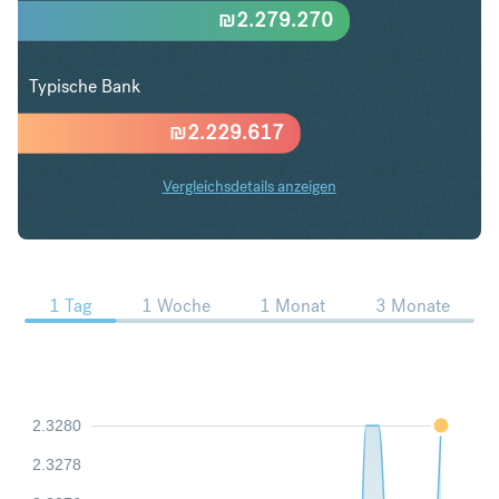
₪
2.279.270
Typische Bank
₪
2.229.617
Vergleichsdetails anzeigen
SGD in ILS Trends
1 Tag
1 Woche
1 Monat
3 Monate
2.3280
2.3278