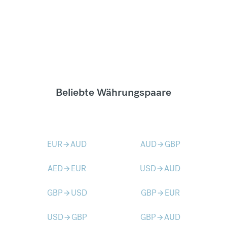
Beliebte Währungspaare
EUR
AUD
AUD
GBP
arrow_forward
arrow_forward
AED
EUR
USD
AUD
arrow_forward
arrow_forward
GBP
USD
GBP
EUR
arrow_forward
arrow_forward
USD
GBP
GBP
AUD
arrow_forward
arrow_forward