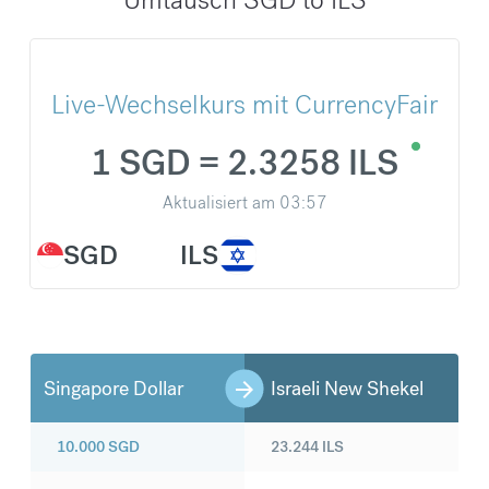
Live-Wechselkurs mit CurrencyFair
1 SGD = 2.3258 ILS
Aktualisiert am
03:57
SGD
ILS
Singapore Dollar
Israeli New Shekel
10.000
SGD
23.244
ILS