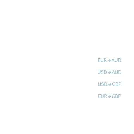
EUR
AUD
arrow_forward
USD
AUD
arrow_forward
USD
GBP
arrow_forward
EUR
GBP
arrow_forward