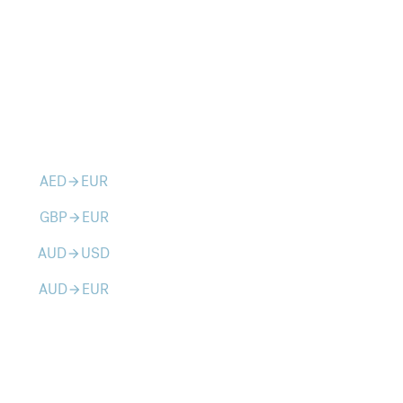
AED
EUR
arrow_forward
GBP
EUR
arrow_forward
AUD
USD
arrow_forward
AUD
EUR
arrow_forward