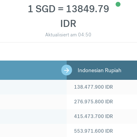
1 SGD = 13849.79
IDR
Aktualisiert am
04:50
Indonesian Rupiah
138.477.900
IDR
276.975.800
IDR
415.473.700
IDR
553.971.600
IDR