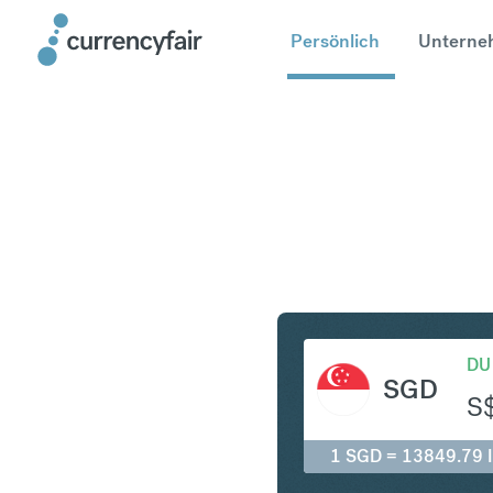
Persönlich
Unterne
SGD in ID
DU
SGD
S
1 SGD = 13849.79 