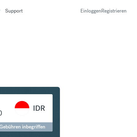
Support
Einloggen
Registrieren
in Indonesian Rupiah
IDR
0
 Gebühren inbegriffen