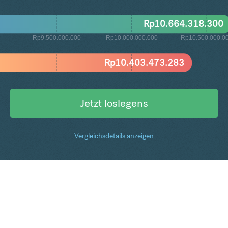
Rp
10.664.318.300
Rp9.500.000.000
Rp10.000.000.000
Rp10.500.000.0
Rp
10.403.473.283
Jetzt loslegens
Vergleichsdetails anzeigen