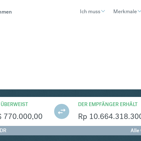
Ich muss
Merkmale
hmen
R
Umtausch Singapur-Dollar 
 ÜBERWEIST
DER EMPFÄNGER ERHÄLT
$
770.000,00
Rp
10.664.318.30
IDR
Alle