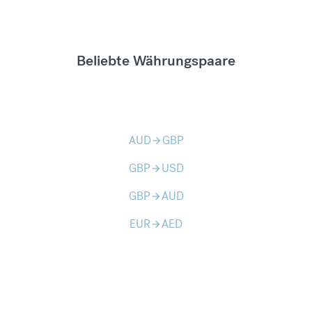
Beliebte Währungspaare
AUD
GBP
arrow_forward
GBP
USD
arrow_forward
GBP
AUD
arrow_forward
EUR
AED
arrow_forward