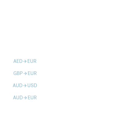
AED
EUR
arrow_forward
GBP
EUR
arrow_forward
AUD
USD
arrow_forward
AUD
EUR
arrow_forward