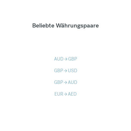
Beliebte Währungspaare
AUD
GBP
arrow_forward
GBP
USD
arrow_forward
GBP
AUD
arrow_forward
EUR
AED
arrow_forward