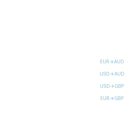
EUR
AUD
arrow_forward
USD
AUD
arrow_forward
USD
GBP
arrow_forward
EUR
GBP
arrow_forward