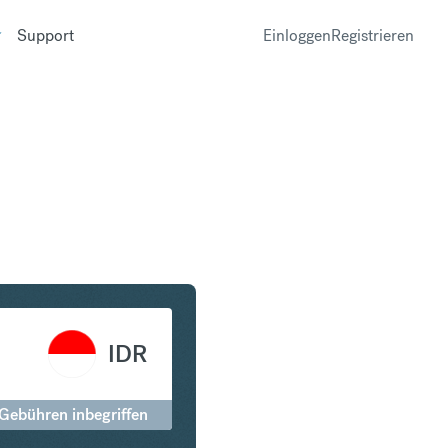
Support
Einloggen
Registrieren
in Indonesian Rupiah
IDR
 Gebühren inbegriffen