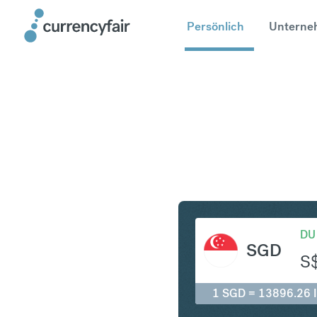
Persönlich
Unterne
SGD in ID
DU
SGD
S
1 SGD = 13896.26 