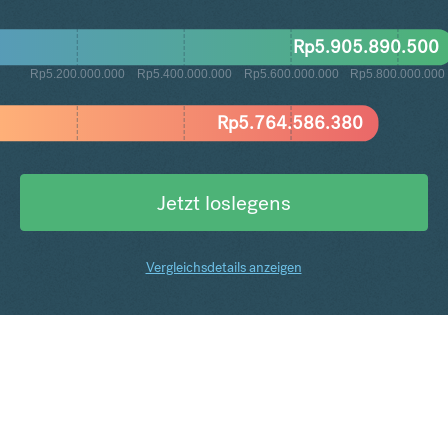
Rp
5.905.890.500
Rp5.200.000.000
Rp5.400.000.000
Rp5.600.000.000
Rp5.800.000.000
Rp
5.764.586.380
Jetzt loslegens
Vergleichsdetails anzeigen