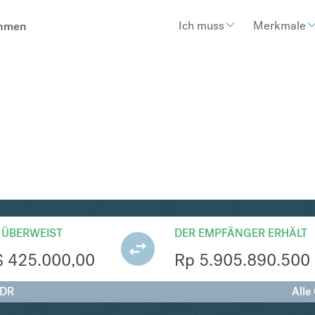
Ich muss
Merkmale
hmen
R
Umtausch Singapur-Dollar 
 ÜBERWEIST
DER EMPFÄNGER ERHÄLT
$
425.000,00
Rp
5.905.890.500
IDR
Alle